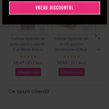
VREAU DISCOUNTUL
Italwax Spatule de
Italwax Spatule din
Kiepe
lemn pentru epilat -
lemn pentru
Spat
Full Body 60buc
sprancene 50buc
inoxid
din
28,47
LEI
/ buc
30,50
LEI
/ buc
25,
Adauga in cos
Adauga in cos
Ada
Ce spun clientii