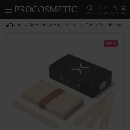
CAUTA
FAVORITE
CONT
COS
🍯Epilat
Accesorii pentru epilare
Cupio Spatule mari de
NOU