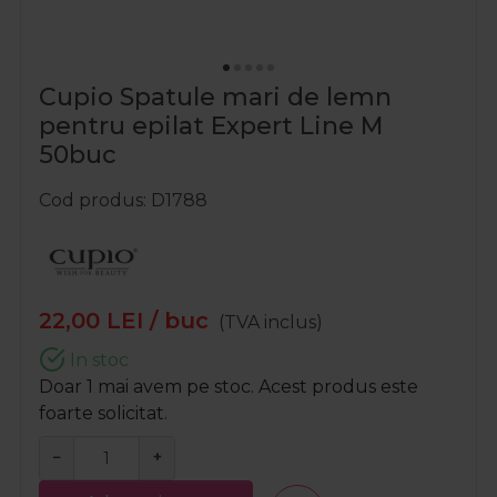
Cupio Spatule mari de lemn
pentru epilat Expert Line M
50buc
Cod produs
D1788
22,00
LEI
/ buc
(TVA inclus)
In stoc
Doar 1 mai avem pe stoc. Acest produs este
foarte solicitat.
−
+