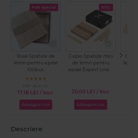
Pret special
NOU
Roial Spatule de
Cupio Spatule mici
Cupio
lemn pentru epilat
de lemn pentru
lemn 
100buc
epilat Expert Line S
50buc
PRP:
26,44
LEI
PR
20,00
LEI
/ buc
17,18
LEI
/ buc
15,0
Adauga in cos
Adauga in cos
Ada
Descriere