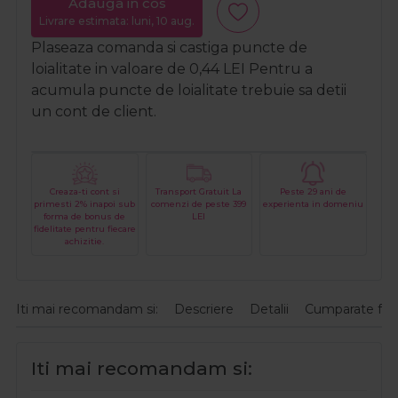
Adauga in cos
Livrare estimata: luni, 10 aug.
Plaseaza comanda si castiga puncte de
loialitate in valoare de
0,44
LEI
Pentru a
acumula puncte de loialitate trebuie sa detii
un cont de client.
Creaza-ti cont si
Transport Gratuit La
Peste 29 ani de
primesti 2% inapoi sub
comenzi de peste 399
experienta in domeniu
forma de bonus de
LEI
fidelitate pentru fiecare
achizitie.
Iti mai recomandam si:
Descriere
Detalii
Cumparate fre
Iti mai recomandam si: