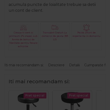
acumula puncte de loialitate trebuie sa detii
un cont de client.
Creaza-ti cont si
Transport Gratuit La
Peste 29 ani de
primesti 2% inapoi sub
comenzi de peste 399
experienta in domeniu
forma de bonus de
LEI
fidelitate pentru fiecare
achizitie.
Iti mai recomandam si:
Descriere
Detalii
Cumparate fre
Iti mai recomandam si:
Pret special
Pret special