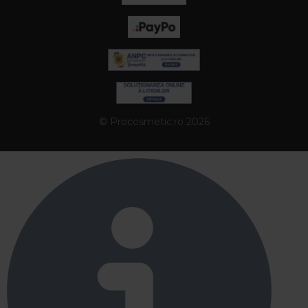
© Procosmetic.ro 2026