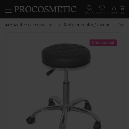
CAUTA
FAVORITE
CONT
COS
✂️Aparate si accesorii par
Mobilier coafor / frizerie
Scaun
Pret special