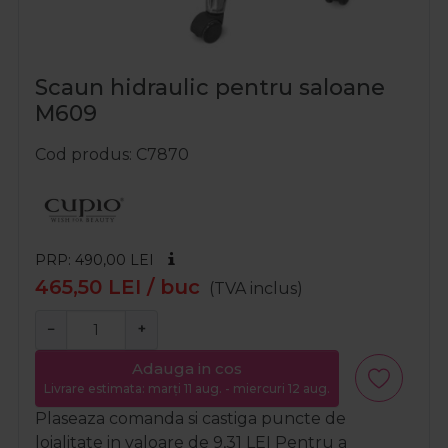
Scaun hidraulic pentru saloane
M609
Cod produs
C7870
PRP: 490,00
LEI
465,50
LEI
/ buc
(TVA inclus)
−
+
Adauga in cos
Livrare estimata: marți 11 aug. - miercuri 12 aug.
Plaseaza comanda si castiga puncte de
loialitate in valoare de
9,31
LEI
Pentru a