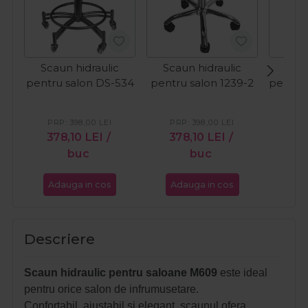
Scaun hidraulic
Scaun hidraulic
Scau
pentru salon DS-534
pentru salon 1239-2
pentru
PRP:
398,00
LEI
PRP:
398,00
LEI
PR
378,10
LEI
/
378,10
LEI
/
40
buc
buc
Adauga in cos
Adauga in cos
Ada
Descriere
Scaun hidraulic pentru saloane M609
este ideal
pentru orice salon de infrumusetare.
Confortabil, ajustabil si elegant, scaunul ofera