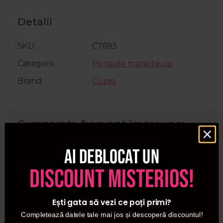
Detalii
SKU
C7693
Categorii
Pensule manichiura
Brand
Cupio
Cumparate frecvent impreuna:
Ai deblocat un
Pret special
Pret special
discount misterios!
Ești gata să vezi ce poți primi?
Completează datele tale mai jos și descoperă discountul!