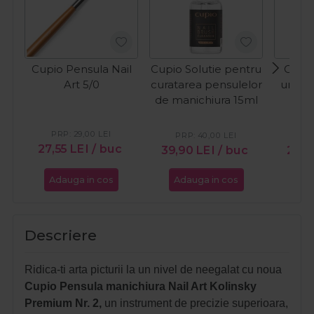
Cupio Pensula Nail
Cupio Solutie pentru
Cupio
Art 5/0
curatarea pensulelor
unghii
de manichiura 15ml
pict
PRP:
29,00
LEI
PRP:
40,00
LEI
PR
27,55
LEI
/ buc
39,90
LEI
/ buc
29,4
Adauga in cos
Adauga in cos
Ada
Descriere
Ridica-ti arta picturii la un nivel de neegalat cu noua
Cupio Pensula manichiura Nail Art Kolinsky
Premium Nr. 2,
un instrument de precizie superioara,