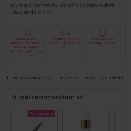
acumula puncte de loialitate trebuie sa detii
un cont de client.
Creaza-ti cont si
Transport Gratuit La
Peste 29 ani de
primesti 2% inapoi sub
comenzi de peste 399
experienta in domeniu
forma de bonus de
LEI
fidelitate pentru fiecare
achizitie.
Iti mai recomandam si:
Descriere
Detalii
Cumparate fre
Iti mai recomandam si:
Pret special