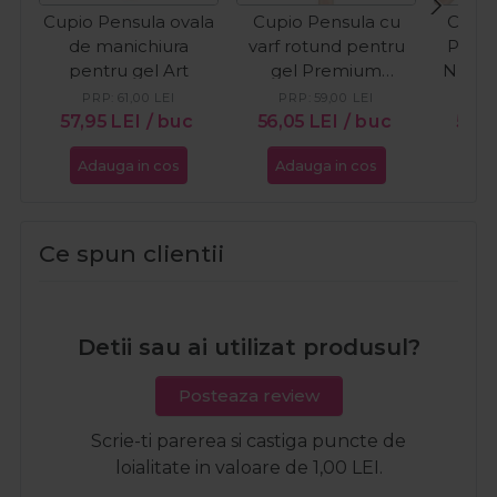
Cupio Pensula ovala
Cupio Pensula cu
Cupio
de manichiura
varf rotund pentru
Premi
pentru gel Art
gel Premium
Nr. 4 
Kolinsky Nr. 6
PRP:
61,00
LEI
PRP:
59,00
LEI
PR
57,95
LEI
/ buc
56,05
LEI
/ buc
51,3
Adauga in cos
Adauga in cos
Ada
Ce spun clientii
Detii sau ai utilizat produsul?
Posteaza review
Scrie-ti parerea si castiga puncte de
loialitate in valoare de 1,00 LEI.