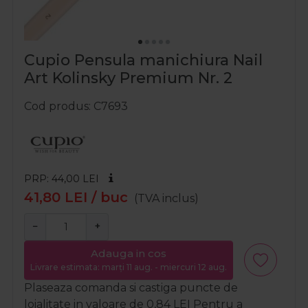
Cupio Pensula manichiura Nail
Art Kolinsky Premium Nr. 2
Cod produs
C7693
PRP: 44,00
LEI
41,80
LEI
/ buc
(TVA inclus)
−
+
Adauga in cos
Livrare estimata: marți 11 aug. - miercuri 12 aug.
Plaseaza comanda si castiga puncte de
loialitate in valoare de
0,84
LEI
Pentru a