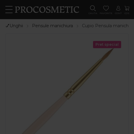
CAUTA
FAVORITE
CONT
COS
💅Unghii
Pensule manichiura
Cupio Pensula manichiura
Pret special