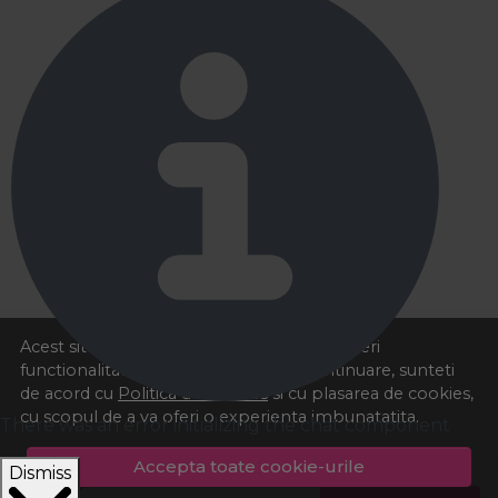
Acest site foloseste cookies pentru a va oferi
functionalitatea dorita. Navigand in continuare, sunteti
de acord cu
Politica de cookies
si cu plasarea de cookies,
cu scopul de a va oferi o experienta imbunatatita.
There was an error initializing the chat component
Accepta toate cookie-urile
Dismiss