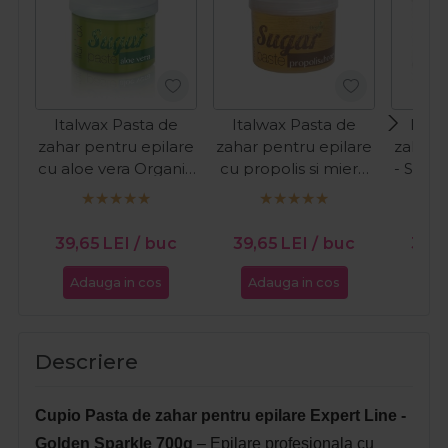
Italwax Pasta de
Italwax Pasta de
Ital
zahar pentru epilare
zahar pentru epilare
zahar 
cu aloe vera Organic
cu propolis si miere
- Stro
Line Sugar Paste
Organic Line Sugar
750g
Paste 750g
39,65
LEI
/ buc
39,65
LEI
/ buc
32,
Adauga in cos
Adauga in cos
Ada
Descriere
Cupio Pasta de zahar pentru epilare Expert Line -
Golden Sparkle 700g
– Epilare profesionala cu