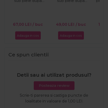
sub piele dupa
sub piele dupa
peelin
epilare Active Paste
epilare Ingrown Hair
Help L
Ingrown 30ml
Therapy 30ml
Pe
67,00
LEI
/ buc
49,00
LEI
/ buc
123,
Adauga in cos
Adauga in cos
Ada
Ce spun clientii
Detii sau ai utilizat produsul?
Posteaza review
Scrie-ti parerea si castiga puncte de
loialitate in valoare de 1,00 LEI.