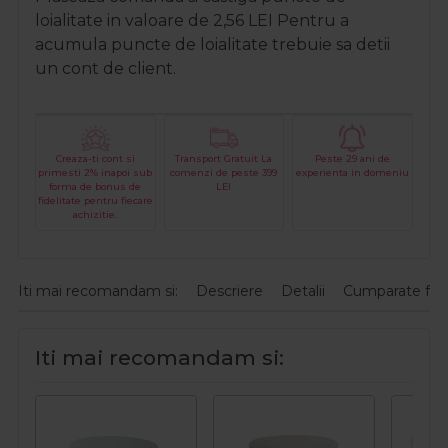
loialitate in valoare de
2,56
LEI
Pentru a
acumula puncte de loialitate trebuie sa detii
un cont de client.
Creaza-ti cont si
Transport Gratuit La
Peste 29 ani de
primesti 2% inapoi sub
comenzi de peste 399
experienta in domeniu
forma de bonus de
LEI
fidelitate pentru fiecare
achizitie.
Iti mai recomandam si:
Descriere
Detalii
Cumparate fre
Iti mai recomandam si: