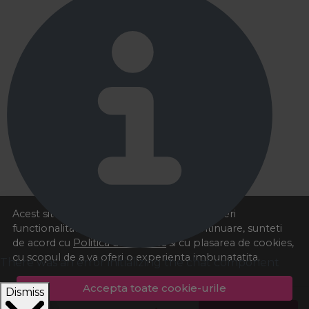
Acest site foloseste cookies pentru a va oferi
functionalitatea dorita. Navigand in continuare, sunteti
de acord cu
Politica de cookies
si cu plasarea de cookies,
cu scopul de a va oferi o experienta imbunatatita.
There was an error initializing the chat component
Accepta toate cookie-urile
Dismiss