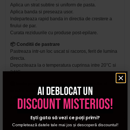
Aplica un strat subtire si uniform de pasta.
Aplica banda si preseaza usor.
Indeparteaza rapid banda in directia de crestere a
firului de par.
Curata reziduurile cu produse post-epilare.
📦 Conditii de pastrare
Pastreaza intr-un loc uscat si racoros, ferit de lumina
directa.
Depoziteaza la o temperatura cuprinsa intre 20°C si
24°C.
🛍️Toate produsele achizitionate de pe site-ul
Ai deblocat un
nostru sunt originale.
📜Declaratie de conformitate ProCosmetic.
discount misterios!
✅Procosmetic este distribuitor autorizat Cupio.
Ești gata să vezi ce poți primi?
Completează datele tale mai jos și descoperă discountul!
Detalii