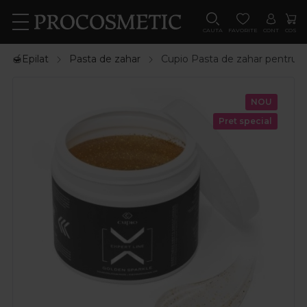
CAUTA
FAVORITE
CONT
COS
🍯Epilat
Pasta de zahar
Cupio Pasta de zahar pentru e
NOU
Pret special