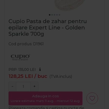
Cupio Pasta de zahar pentru
epilare Expert Line - Golden
Sparkle 700g
Cod produs
D1961
PRP: 135,00
LEI
128,25
LEI
/ buc
(TVA inclus)
−
+
Adauga in cos
Livrare estimata: marți 11 aug. - miercuri 12 aug.
Plaseaza comanda si castiga puncte de