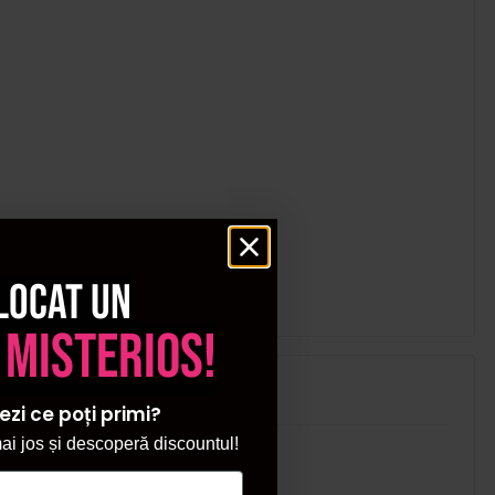
locat un
 misterios!
ezi ce poți primi?
i jos și descoperă discountul!