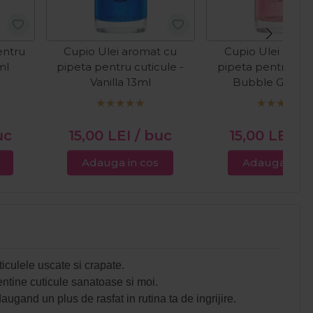
entru
Cupio Ulei aromat cu
Cupio Ulei arom
ml
pipeta pentru cuticule -
pipeta pentru cuti
Vanilla 13ml
Bubble Gum 1
uc
15,00
LEI
/ buc
15,00
LEI
/ 
Adauga in cos
Adauga in c
iculele uscate si crapate.
entine cuticule sanatoase si moi.
augand un plus de rasfat in rutina ta de ingrijire.