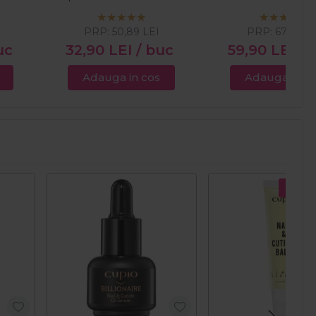
kg
500ml
PRP:
50,89
LEI
PRP:
67,76
LE
uc
32,90
LEI
/ buc
59,90
LEI
/ 
Adauga in cos
Adauga in c
Pret s