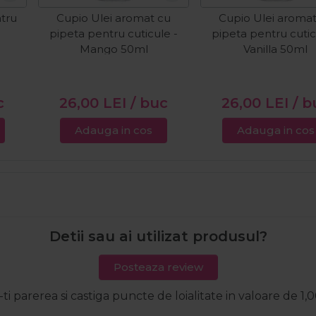
tru
Cupio Ulei aromat cu
Cupio Ulei aromat
l
pipeta pentru cuticule -
pipeta pentru cutic
Mango 50ml
Vanilla 50ml
c
26,00
LEI
/ buc
26,00
LEI
/ b
Adauga in cos
Adauga in cos
Detii sau ai utilizat produsul?
Posteaza review
-ti parerea si castiga puncte de loialitate in valoare de 1,0