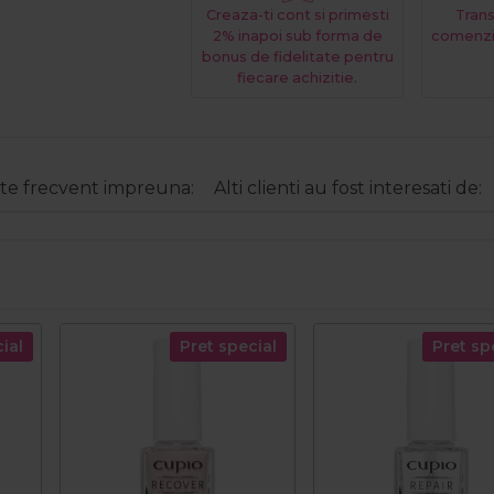
Creaza-ti cont si primesti
Trans
2% inapoi sub forma de
comenzi
bonus de fidelitate pentru
fiecare achizitie.
e frecvent impreuna:
Alti clienti au fost interesati de:
ial
Pret special
Pret sp