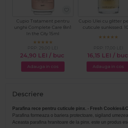
Cupio Tratament pentru
Cupio Ulei cu glitter p
unghii Complete Care 8in1
cuticule sunkissed. 1
In the City 15ml
PRP:
29,00
LEI
PRP:
17,00
LEI
24,90
LEI
/ buc
16,15
LEI
/ bu
Adauga in cos
Adauga in cos
Descriere
Parafina rece pentru cuticule pinx. - Fresh Cookies
Parafina formeaza o bariera protectoare, sigiland umezeala
Aceasta parafina hranitoare de la pinx. este un produs esent