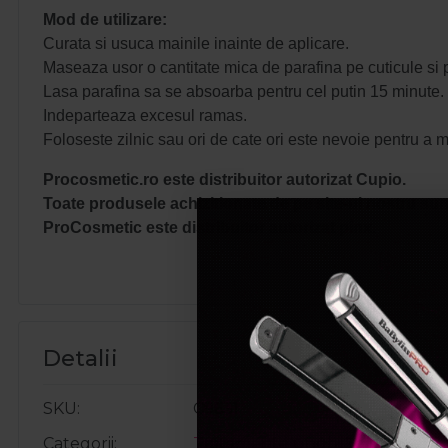
Mod de utilizare:
Curata si usuca mainile inainte de aplicare.
Maseaza usor o cantitate mica de parafina pe cuticule si p
Lasa parafina sa se absoarba pentru cel putin 15 minute.
Indeparteaza excesul ramas.
Foloseste zilnic sau ori de cate ori este nevoie pentru a m
Procosmetic.ro este distribuitor autorizat Cupio.
Toate produsele achizitionate de pe site-ul nostru sunt
ProCosmetic este distribuitor autorizat pinx.
Detalii
SKU
C9631
Categorii
Tratamente unghii&cuticule
,
Pa