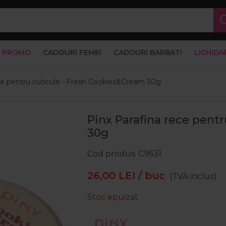
PROMO
CADOURI FEMEI
CADOURI BARBATI
LICHIDA
ce pentru cuticule - Fresh Cookies&Cream 30g
Pinx Parafina rece pent
30g
Cod produs
C9631
26,00
LEI
/ buc
(TVA inclus)
Stoc epuizat