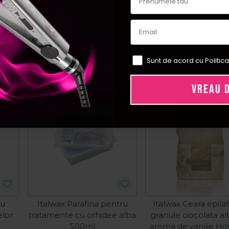
Sunt de acord cu Politica
VREAU 
ial
Pret special
ru
Italwax Parafina pentru
Italwax Ceara epila
elor
tratamente cu orhidee alba
granule ciocolata a
500ml
aroma de vanilie Ho