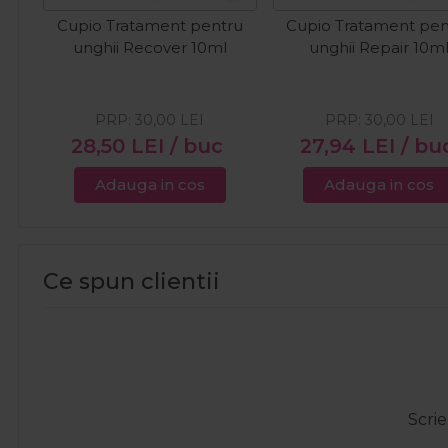
Cupio Tratament pentru
Cupio Tratament pen
unghii Recover 10ml
unghii Repair 10m
PRP:
30,00
LEI
PRP:
30,00
LEI
28,50
LEI
/ buc
27,94
LEI
/ bu
Adauga in cos
Adauga in cos
Ce spun clientii
Scrie