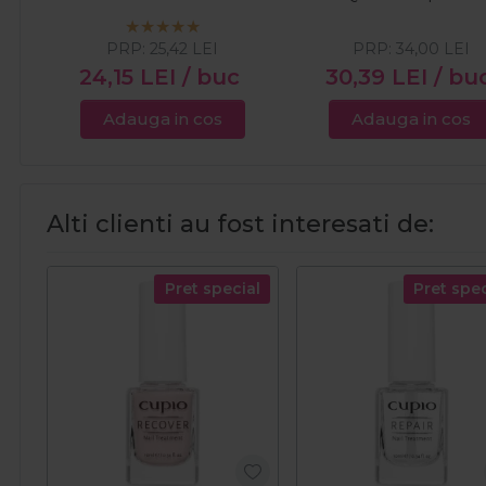
PRP:
25,42
LEI
PRP:
34,00
LEI
24,15
LEI
/ buc
30,39
LEI
/ bu
Adauga in cos
Adauga in cos
Alti clienti au fost interesati de:
Pret special
Pret spec