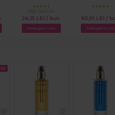
Ciocolata Alba 1
PRP:
25,42
LEI
c
24,15
LEI
/ buc
60,91
LEI
/ b
Adauga in cos
Adauga in cos
ial