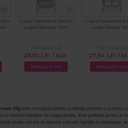
entru
Cupio Tratament pentru
Cupio Tratament p
0ml
unghii Recover 10ml
unghii Repair 10
PRP:
30,00
LEI
PRP:
30,00
LEI
c
28,50
LEI
/ buc
27,94
LEI
/ b
Adauga in cos
Adauga in cos
&Cream 30g
este conceputa pentru a hidrata profund si a hrani cut
 si oferind hidratare de lunga durata, fiind perfecta pentru a m
ial pentru oricine isi doreste cuticule ingrijite si sanatoase, ad