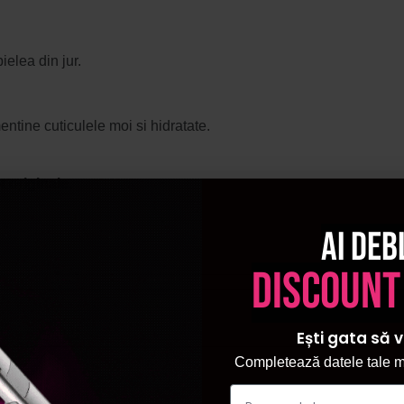
ielea din jur.
entine cuticulele moi si hidratate.
 originale.
Ai deb
discount
Ești gata să v
Completează datele tale ma
rafina