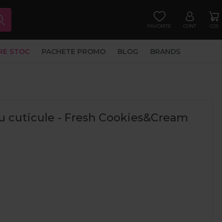
FAVORITE
CONT
COS
RE STOC
PACHETE PROMO
BLOG
BRANDS
ru cuticule - Fresh Cookies&Cream