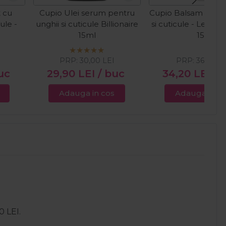
 cu
Cupio Ulei serum pentru
Cupio Balsam pentr
ule -
unghii si cuticule Billionaire
si cuticule - Lemo
15ml
15g
PRP:
30,00
LEI
PRP:
36,00
LE
uc
29,90
LEI
/ buc
34,20
LEI
/ 
Adauga in cos
Adauga in c
0 LEI.