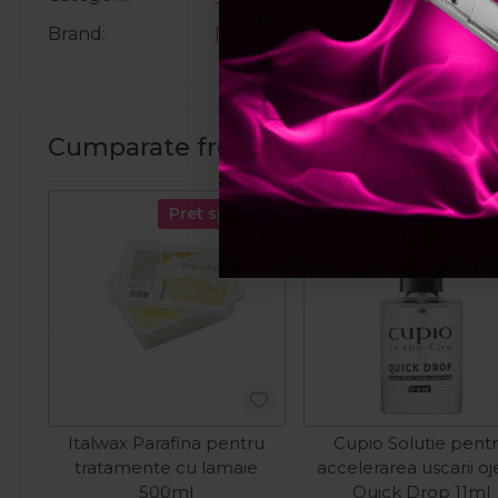
Brand
Pinx
Cumparate frecvent impreuna:
Pret special
Pret spec
Italwax Parafina pentru
Cupio Solutie pent
tratamente cu lamaie
accelerarea uscarii oj
500ml
Quick Drop 11ml