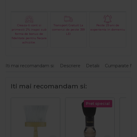
Creaza-ti cont si
Transport Gratuit La
Peste 29 ani de
primesti 2% inapoi sub
comenzi de peste 399
experienta in domeniu
forma de bonus de
LEI
fidelitate pentru fiecare
achizitie.
Iti mai recomandam si:
Descriere
Detalii
Cumparate fre
Iti mai recomandam si:
Pret special