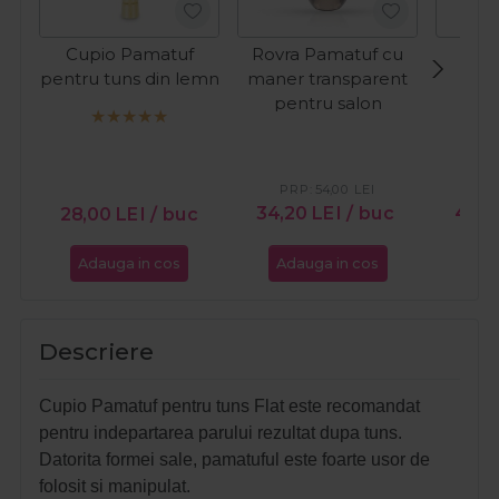
Cupio Pamatuf
Rovra Pamatuf cu
Sib
pentru tuns din lemn
maner transparent
pe
pentru salon
Bar
PRP:
54,00
LEI
PR
34,20
LEI
/ buc
49,
28,00
LEI
/ buc
Adauga in cos
Adauga in cos
Ada
Descriere
Cupio Pamatuf pentru tuns Flat este recomandat
pentru indepartarea parului rezultat dupa tuns.
Datorita formei sale, pamatuful este foarte usor de
folosit si manipulat.