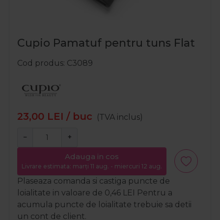
Cupio Pamatuf pentru tuns Flat
Cod produs
C3089
23,00
LEI
/ buc
(TVA inclus)
−
+
Adauga in cos
Livrare estimata: marți 11 aug. - miercuri 12 aug.
Plaseaza comanda si castiga puncte de
loialitate in valoare de
0,46
LEI
Pentru a
acumula puncte de loialitate trebuie sa detii
un cont de client.