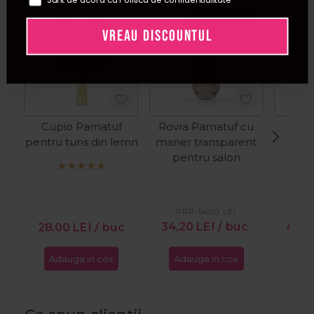
Pret special
VREAU DISCOUNTUL
Cupio Pamatuf
Rovra Pamatuf cu
Sib
pentru tuns din lemn
maner transparent
pe
pentru salon
Bar
PRP:
54,00
LEI
PR
34,20
LEI
/ buc
49,
28,00
LEI
/ buc
Adauga in cos
Adauga in cos
Ada