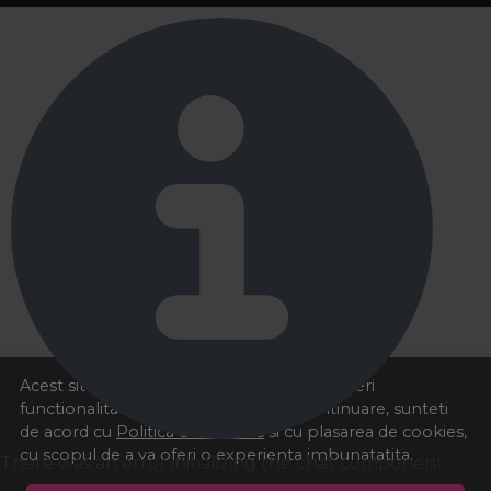
Acest site foloseste cookies pentru a va oferi
functionalitatea dorita. Navigand in continuare, sunteti
de acord cu
Politica de cookies
si cu plasarea de cookies,
cu scopul de a va oferi o experienta imbunatatita.
There was an error initializing the chat component