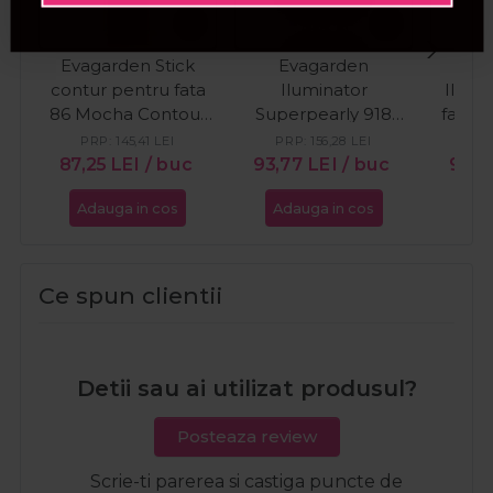
Evagarden Stick
Evagarden
E
contur pentru fata
Iluminator
Ilumi
86 Mocha Contour
Superpearly 918
fata s
Stick
Moon 10g
Glow
PRP:
145,41
LEI
PRP:
156,28
LEI
PR
Spa
87,25
LEI
/ buc
93,77
LEI
/ buc
93,
Adauga in cos
Adauga in cos
Ada
Ce spun clientii
Detii sau ai utilizat produsul?
Posteaza review
Scrie-ti parerea si castiga puncte de