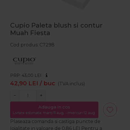
Cupio Paleta blush si contur
Muah Fiesta
Cod produs
C7298
PRP: 43,00
LEI
42,90
LEI
/ buc
(TVA inclus)
−
+
Adauga in cos
Livrare estimata: marți 11 aug. - miercuri 12 aug.
Plaseaza comanda si castiga puncte de
loialitate in valoare de
0,86
LEI
Pentru a