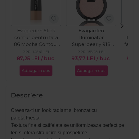
Evagarden Stick
Evagarden
E
contur pentru fata
Iluminator
Ilumi
86 Mocha Contour
Superpearly 918
fata s
Stick
Moon 10g
Glow
PRP:
145,41
LEI
PRP:
156,28
LEI
PR
Spa
87,25
LEI
/ buc
93,77
LEI
/ buc
93,
Adauga in cos
Adauga in cos
Ada
Descriere
Creeaza-ti un look radiant si bronzat cu
paleta
Fiesta
!
Textura fina si catifelata se uniformizeaza perfect pe
ten si ofera stralucire si prospetime.