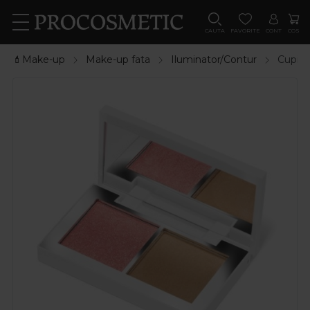
CAUTA
FAVORITE
CONT
COS
💄Make-up
Make-up fata
Iluminator/Contur
Cupio 