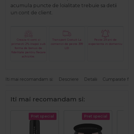
acumula puncte de loialitate trebuie sa detii
un cont de client.
Creaza-ti cont si
Transport Gratuit La
Peste 29 ani de
primesti 2% inapoi sub
comenzi de peste 399
experienta in domeniu
forma de bonus de
LEI
fidelitate pentru fiecare
achizitie.
Iti mai recomandam si:
Descriere
Detalii
Cumparate fre
Iti mai recomandam si:
Pret special
Pret special