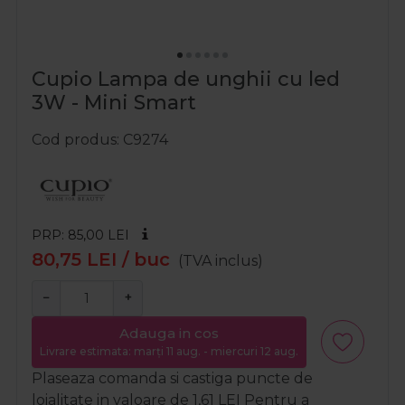
Cupio Lampa de unghii cu led
3W - Mini Smart
Cod produs
C9274
PRP: 85,00
LEI
80,75
LEI
/ buc
(TVA inclus)
−
+
Adauga in cos
Livrare estimata: marți 11 aug. - miercuri 12 aug.
Plaseaza comanda si castiga puncte de
loialitate in valoare de
1,61
LEI
Pentru a