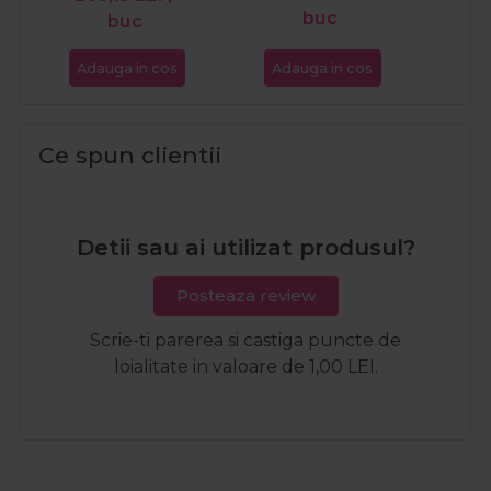
buc
buc
Adauga in cos
Adauga in cos
Ada
Ce spun clientii
Detii sau ai utilizat produsul?
Posteaza review
Scrie-ti parerea si castiga puncte de
loialitate in valoare de 1,00 LEI.