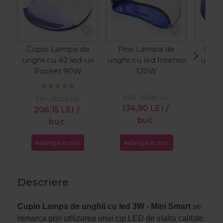
Cupio Lampa de
Pinx Lampa de
Cupi
unghii cu 42 led-uri
unghii cu led Intenso
unghii
Rocket 90W
120W
St
PRP:
142,00
LEI
PR
PRP:
217,00
LEI
134,90
LEI
/
21
206,15
LEI
/
buc
buc
Adauga in cos
Adauga in cos
Ada
Descriere
Cupio Lampa de unghii cu led 3W - Mini Smart
se
remarca prin utilizarea unui cip LED de inalta calitate,