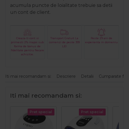
acumula puncte de loialitate trebuie sa detii
un cont de client.
Creaza-ti cont si
Transport Gratuit La
Peste 29 ani de
primesti 2% inapoi sub
comenzi de peste 399
experienta in domeniu
forma de bonus de
LEI
fidelitate pentru fiecare
achizitie.
Iti mai recomandam si:
Descriere
Detalii
Cumparate fre
Iti mai recomandam si:
Pret special
Pret special