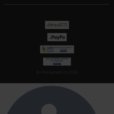
© Procosmetic.ro 2026