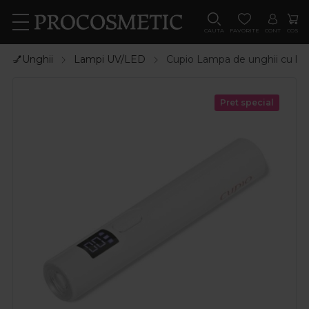
CAUTA
FAVORITE
CONT
COS
💅Unghii
Lampi UV/LED
Cupio Lampa de unghii cu led
Pret special