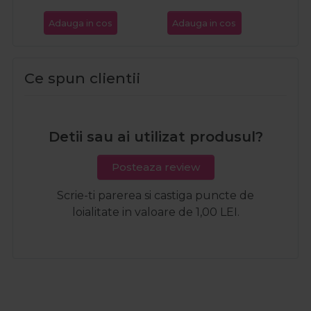
Adauga in cos
Adauga in cos
Ada
Ce spun clientii
Detii sau ai utilizat produsul?
Posteaza review
Scrie-ti parerea si castiga puncte de
loialitate in valoare de 1,00 LEI.