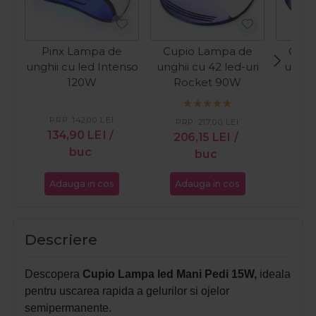
Pinx Lampa de
Cupio Lampa de
Cupi
unghii cu led Intenso
unghii cu 42 led-uri
unghii
120W
Rocket 90W
St
PRP:
142,00
LEI
PR
PRP:
217,00
LEI
134,90
LEI
/
21
206,15
LEI
/
buc
buc
Adauga in cos
Adauga in cos
Ada
Descriere
Descopera
Cupio Lampa led Mani Pedi 15W,
ideala
pentru uscarea rapida a gelurilor si ojelor
semipermanente.