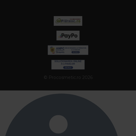
© Procosmetic.ro 2026