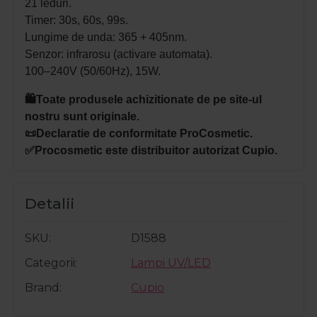
21 leduri.
Timer: 30s, 60s, 99s.
Lungime de unda: 365 + 405nm.
Senzor: infrarosu (activare automata).
100–240V (50/60Hz), 15W.
🛍️Toate produsele achizitionate de pe site-ul
nostru sunt originale.
📜Declaratie de conformitate ProCosmetic.
✅Procosmetic este distribuitor autorizat
Cupio
.
Detalii
SKU
D1588
Categorii
Lampi UV/LED
Brand
Cupio