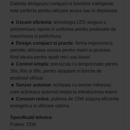
Datorita designului compact si functiilor inteligente,
este perfecta pentru utilizare acasa sau in deplasare.
🔸
Uscare eficienta
: t
ehnologia LED asigura o
polimerizare rapida si uniforma pentru produsele de
manichiura si pedichiura.
🔸
Design compact si practic
: f
orma ergonomica
permite utilizarea usoara pentru maini si picioare,
fiind ideala pentru spatii mici sau travel.
🔸
Control simplu
: p
revazuta cu temporizator pentru
30s, 60s si 99s, pentru adaptare in functie de
produsul utilizat.
🔸
Senzor automat
: e
chipata cu senzor infrarosu
care activeaza automat lampa la introducerea mainii.
🔸
Consum redus
: p
uterea de 15W asigura eficienta
energetica si utilizare optima.
Specificatii tehnice
:
Putere: 15W.