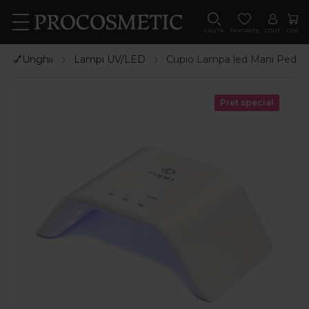
CAUTA
FAVORITE
CONT
COS
💅Unghii
Lampi UV/LED
Cupio Lampa led Mani Pedi 
Pret special