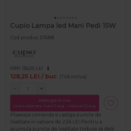
Cupio Lampa led Mani Pedi 15W
Cod produs
D1588
PRP: 135,00
LEI
128,25
LEI
/ buc
(TVA inclus)
−
+
Adauga in cos
Livrare estimata: marți 11 aug. - miercuri 12 aug.
Plaseaza comanda si castiga puncte de
loialitate in valoare de
2,56
LEI
Pentru a
acumula puncte de loialitate trebuie sa detii