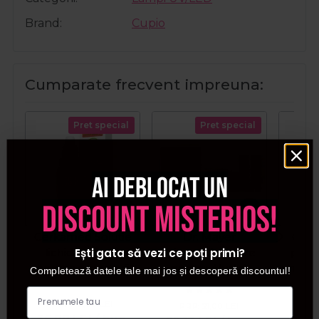
Brand
Cupio
Cumparate frecvent impreuna:
Pret special
Pret special
Ai deblocat un
discount misterios!
Cerkamed Solutie
Dr. Mayer
Cupi
Ești gata să vezi ce poți primi?
lichida pentru
Microaplicatoare
preg
oprirea sangerarii
pentru Alustat
unghii
Completează datele tale mai jos și descoperă discountul!
Alustat 10ml
100buc
PRP:
42,00
LEI
PRP:
21,00
LEI