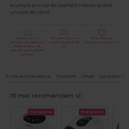
acumula puncte de loialitate trebuie sa detii
un cont de client.
Creaza-ti cont si
Transport Gratuit La
Peste 29 ani de
primesti 2% inapoi sub
comenzi de peste 399
experienta in domeniu
forma de bonus de
LEI
fidelitate pentru fiecare
achizitie.
Iti mai recomandam si:
Descriere
Detalii
Cumparate fre
Iti mai recomandam si:
Pret special
Pret special