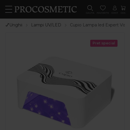
CAUTA
FAVORITE
CONT
COS
💅Unghii
Lampi UV/LED
Cupio Lampa led Expert Visi
Pret special