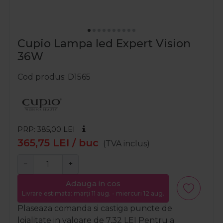
Cupio Lampa led Expert Vision
36W
Cod produs
D1565
PRP: 385,00
LEI
365,75
LEI
/ buc
(TVA inclus)
−
+
Adauga in cos
Livrare estimata: marți 11 aug. - miercuri 12 aug.
Plaseaza comanda si castiga puncte de
loialitate in valoare de
7,32
LEI
Pentru a