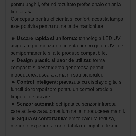
pentru unghii, oferind rezultate profesionale chiar la
tine acasa.
Conceputa pentru eficienta si confort, aceasta lampa
este potrivita pentru rutina ta de manichiura.
🔸
Uscare rapida si uniforma:
t
ehnologia LED UV
asigura o polimerizare eficienta pentru geluri UV, oje
semipermanente si alte produse compatibile.
🔸
Design practic si usor de utilizat:
f
orma
compacta si deschiderea generoasa permit
introducerea usoara a mainii sau piciorului.
🔸
Control inteligent:
p
revazuta cu display digital si
functii de temporizare pentru un control precis al
timpului de uscare.
🔸
Senzor automat:
e
chipata cu senzor infrarosu
care activeaza automat lumina la introducerea mainii.
🔸
Sigura si confortabila:
e
mite caldura redusa,
oferind o experienta confortabila in timpul utilizarii.