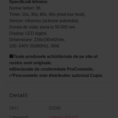
Specificatii tehnice:
Numar leduri: 36.
Timer: 10s, 30s, 60s, 99s (mod low heat).
Senzor: infrarosu (activare automata).
Durata de viata: pana la 50.000 ore.
Display: LED digital.
Dimensiune: 220x190x92mm.
100–240V (50/60Hz), 36W.
🛍️Toate produsele achizitionate de pe site-ul
nostru sunt originale.
📜Declaratie de conformitate ProCosmetic.
✅Procosmetic este distribuitor autorizat
Cupio
.
Detalii
SKU
D1565
Categorii
Lampi UV/LED