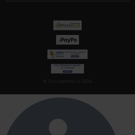
© Procosmetic.ro 2026