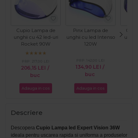
Cupio Lampa de
Pinx Lampa de
Cupi
unghii cu 42 led-uri
unghii cu led Intenso
unghii
Rocket 90W
120W
St
PRP:
142,00
LEI
PR
PRP:
217,00
LEI
134,90
LEI
/
21
206,15
LEI
/
buc
buc
Adauga in cos
Adauga in cos
Ada
Descriere
Descopera
Cupio Lampa led Expert Vision 36W
ideala pentru uscarea rapida si uniforma a produselor