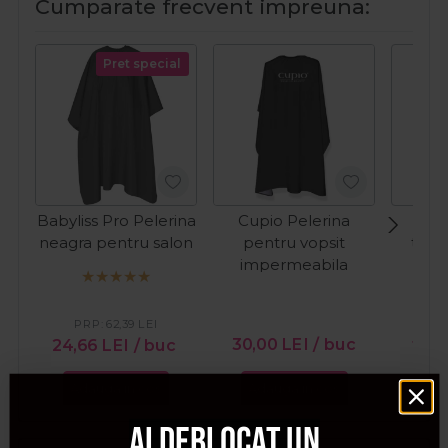
Cumparate frecvent impreuna:
Pret special
Babyliss Pro Pelerina
Cupio Pelerina
Roi
neagra pentru salon
pentru vopsit
tran
impermeabila
unic
pentru
PRP:
62,39
LEI
PR
30,00
LEI
/ buc
24,66
LEI
/ buc
11,9
Adauga in cos
Adauga in cos
Ada
Ai deblocat un