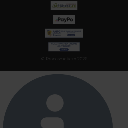
© Procosmetic.ro 2026