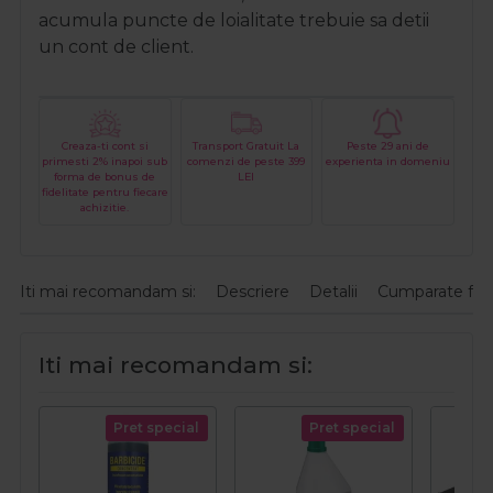
acumula puncte de loialitate trebuie sa detii
un cont de client.
Creaza-ti cont si
Transport Gratuit La
Peste 29 ani de
primesti 2% inapoi sub
comenzi de peste 399
experienta in domeniu
forma de bonus de
LEI
fidelitate pentru fiecare
achizitie.
Iti mai recomandam si:
Descriere
Detalii
Cumparate fre
Iti mai recomandam si:
Pret special
Pret special