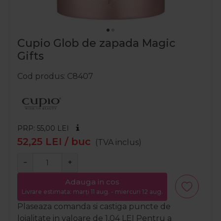
Cupio Glob de zapada Magic
Gifts
Cod produs
C8407
PRP: 55,00
LEI
52,25
LEI
/ buc
(TVA inclus)
−
+
Adauga in cos
Livrare estimata: marți 11 aug. - miercuri 12 aug.
Plaseaza comanda si castiga puncte de
loialitate in valoare de
1,04
LEI
Pentru a