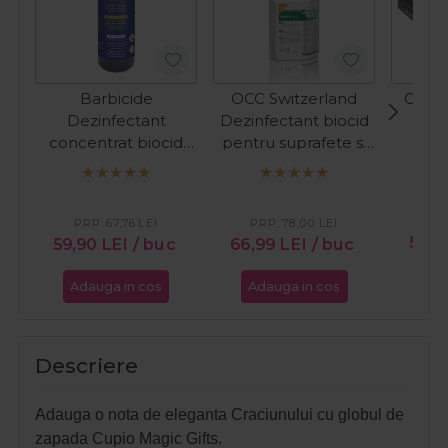
Barbicide
OCC Switzerland
Cupio
Dezinfectant
Dezinfectant biocid
s
concentrat biocid
pentru suprafete si
pentru instrumentar
instrumentar
si suprafete 500ml
Isorapid Spray
1000ml
PR
PRP:
67,76
LEI
PRP:
78,00
LEI
59,9
59,90
LEI
/ buc
66,99
LEI
/ buc
Adauga in cos
Adauga in cos
Ada
Descriere
Adauga o nota de eleganta Craciunului cu globul de
zapada Cupio Magic Gifts.