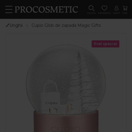
CAUTA
FAVORITE
CONT
COS
💅Unghii
Cupio Glob de zapada Magic Gifts
Pret special