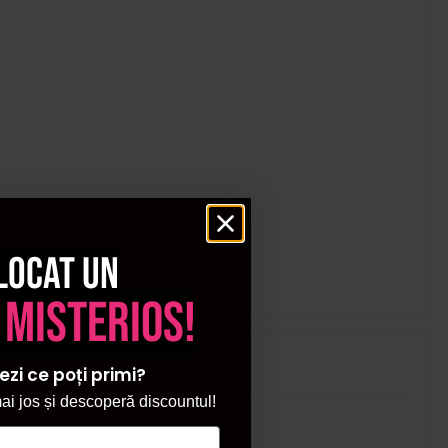
locat un
 misterios!
ezi ce poți primi?
i jos și descoperă discountul!