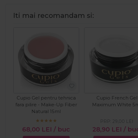
Iti mai recomandam si:
Cupio Gel pentru tehnica
Cupio French Gel
fara pilire - Make-Up Fiber
Maximum White 5
Natural 15ml
PRP:
29,00
LEI
68,00
LEI
/ buc
28,90
LEI
/ bu