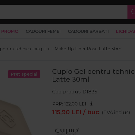
PROMO
CADOURI FEMEI
CADOURI BARBATI
LICHIDA
pentru tehnica fara pilire - Make-Up Fiber Rose Latte 30ml
Cupio Gel pentru tehnica
Pret special
Latte 30ml
Cod produs
D1835
PRP: 122,00
LEI
115,90
LEI
/ buc
(TVA inclus)