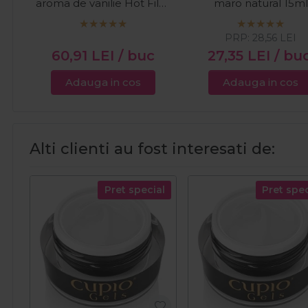
aroma de vanilie Hot Film
maro natural 15ml
Ciocolata Alba 1kg
PRP:
28,56
LEI
60,91
LEI
/ buc
27,35
LEI
/ bu
Adauga in cos
Adauga in cos
Alti clienti au fost interesati de:
Pret special
Pret spec