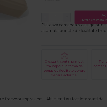
Ad
−
+
Livrare estimata: m
Plaseaza comanda si castiga puncte
acumula puncte de loialitate trebui
Creaza-ti cont si primesti
Trans
2% inapoi sub forma de
comenzi
bonus de fidelitate pentru
fiecare achizitie.
e frecvent impreuna:
Alti clienti au fost interesati de: