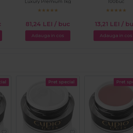
Luxury Premium 1kg
100buc
c
81,24
LEI
/ buc
13,21
LEI
/ b
Adauga in cos
Adauga in cos
ial
Pret special
Pret sp