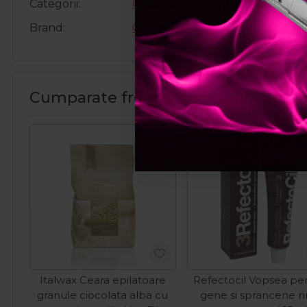
Categorii
Geluri de constructie
Brand
Cupio
Cumparate frecvent impreuna:
Pret spec
Italwax Ceara epilatoare
Refectocil Vopsea pe
granule ciocolata alba cu
gene si sprancene nr