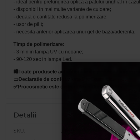
- ideal pentru prelungirea optica a patului unghial in cazu
- disponibil in mai multe variante de culoare;
- degaja o cantitate redusa la polimerizare;
- usor de pilit;
- necesita anterior aplicarea unui gel de baza/aderenta.
Timp de polimerizare
:
- 3 min in lampa UV cu neoane;
- 90-120 sec in lampa Led.
🛍️Toate produsele achizitionate de pe site-ul nostru s
📜Declaratie de conformitate ProCosmetic.
✅Procosmetic este distribuitor autorizat Cupio.
Detalii
SKU
D1835