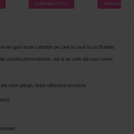
Adauga in cos
Adauga in c
re vei gasi toate calitatile pe care le cauti la un Builder.
 de constructie/modelare, dar si pe cele ale unui cover.
 ale unor alergii, dupa utilizarea acestuia.
blon);
erioare;