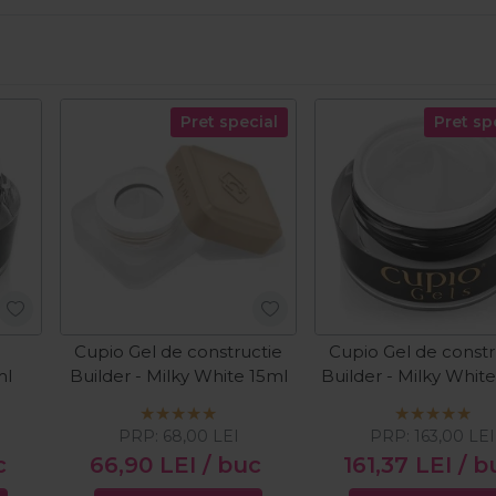
Pret special
Pret sp
Cupio Gel de constructie
Cupio Gel de constr
ml
Builder - Milky White 15ml
Builder - Milky Whit
PRP:
68,00
LEI
PRP:
163,00
LEI
c
66,90
LEI
/ buc
161,37
LEI
/ b