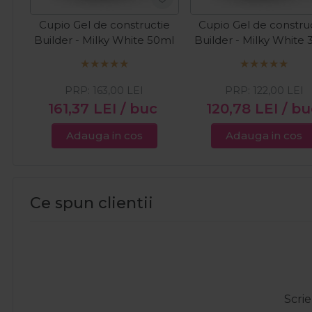
Cupio Gel de constructie
Cupio Gel de constru
Builder - Milky White 50ml
Builder - Milky White
PRP:
163,00
LEI
PRP:
122,00
LEI
161,37
LEI
/ buc
120,78
LEI
/ bu
Adauga in cos
Adauga in cos
Ce spun clientii
Scrie