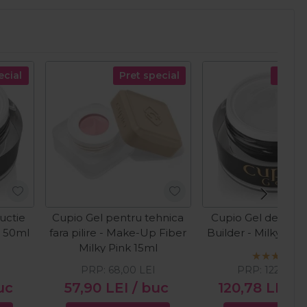
ecial
Pret special
Pret s
uctie
Cupio Gel pentru tehnica
Cupio Gel de cons
e 50ml
fara pilire - Make-Up Fiber
Builder - Milky Wh
Milky Pink 15ml
PRP:
68,00
LEI
PRP:
122,00
L
uc
57,90
LEI
/ buc
120,78
LEI
/