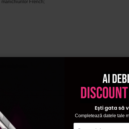
l manichiurilor French;
unt originale.
Ai deb
discount
Ești gata să v
Completează datele tale ma