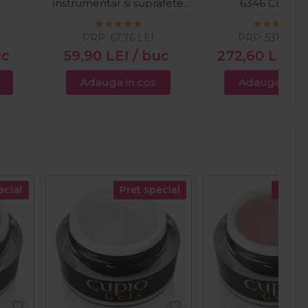
instrumentar si suprafete
6346 Cordles
500ml
PRP:
67,76
LEI
PRP:
531,80
L
uc
59,90
LEI
/ buc
272,60
LEI
/
Adauga in cos
Adauga in c
ecial
Pret special
Pret s