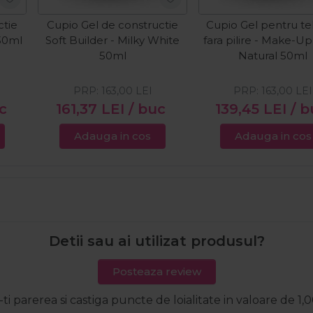
ctie
Cupio Gel de constructie
Cupio Gel pentru te
 30ml
Soft Builder - Milky White
fara pilire - Make-Up
50ml
Natural 50ml
PRP:
163,00
LEI
PRP:
163,00
LEI
c
161,37
LEI
/ buc
139,45
LEI
/ b
Adauga in cos
Adauga in cos
Detii sau ai utilizat produsul?
Posteaza review
-ti parerea si castiga puncte de loialitate in valoare de 1,0