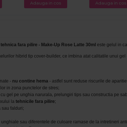
Adauga in cos
Adauga in cos
tehnica fara pilire - Make-Up Rose Latte 30ml
este gelul in ca
urilor hibrid tip cover-builder, ce imbina atat calitatile unui gel
onate -
nu contine hema
- astfel sunt reduse riscurile de aparitie
urilor in zona punctelor de stres;
tie cu gel pe unghia narurala, prelungiri tips sau constructia pe sa
xului la
tehnicile fara pilire
;
 sau falduri;
i unghiale sau diferentele de culoare ramase de la intretineri ant