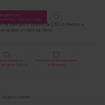
auga in cos
arți 11 aug. - miercuri 12 aug.
 de loialitate in valoare de
2,32
LEI
Pentru a
e sa detii un cont de client.
port Gratuit La
Peste 29 ani de experienta
 de peste 399 LEI
in domeniu
Ce spun clientii