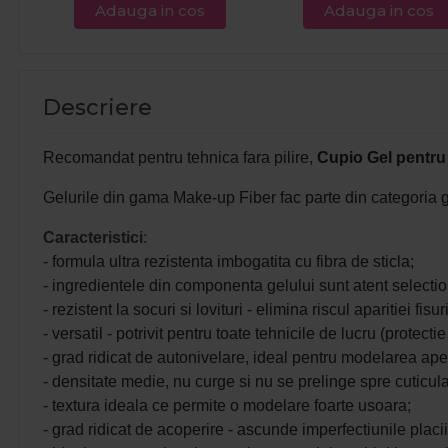
Adauga in cos
Adauga in cos
Descriere
Recomandat pentru tehnica fara pilire,
Cupio Gel pentru 
Gelurile din gama Make-up Fiber fac parte din categoria gel
Caracteristici
:
- formula ultra rezistenta imbogatita cu fibra de sticla;
- ingredientele din componenta gelului sunt atent selecti
- rezistent la socuri si lovituri - elimina riscul aparitiei fis
- versatil - potrivit pentru toate tehnicile de lucru (protec
- grad ridicat de autonivelare, ideal pentru modelarea ape
- densitate medie, nu curge si nu se prelinge spre cuticula
- textura ideala ce permite o modelare foarte usoara;
- grad ridicat de acoperire - ascunde imperfectiunile placi