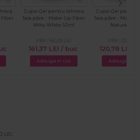
hnica
Cupio Gel pentru tehnica
Cupio Gel pentru 
 Fiber
fara pilire - Make-Up Fiber
fara pilire - Make-
Milky White 50ml
Natural 30m
PRP:
163,00
LEI
PRP:
122,00
L
uc
161,37
LEI
/ buc
120,78
LEI
/
Adauga in cos
Adauga in c
0 LEI.