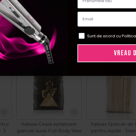
Sunt de acord cu Politica
VREAU 
ial
ntru
Italwax Ceara epilatoare
Italwax Spatule de
. 3
granule aurie Full Body Wax
pentru epilat - Sta