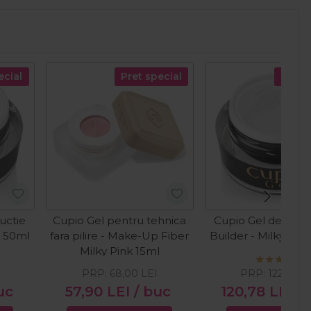
ecial
Pret special
Pret s
uctie
Cupio Gel pentru tehnica
Cupio Gel de cons
e 50ml
fara pilire - Make-Up Fiber
Builder - Milky Wh
Milky Pink 15ml
PRP:
68,00
LEI
PRP:
122,00
L
uc
57,90
LEI
/ buc
120,78
LEI
/