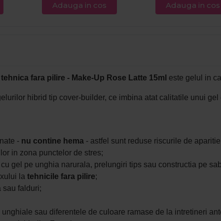
Adauga in cos
Adauga in cos
tehnica fara pilire - Make-Up Rose Latte 15ml
este gelul in ca
urilor hibrid tip cover-builder, ce imbina atat calitatile unui gel
onate -
nu contine hema
- astfel sunt reduse riscurile de aparitie
urilor in zona punctelor de stres;
tie cu gel pe unghia narurala, prelungiri tips sau constructia pe sa
xului la
tehnicile fara pilire
;
 sau falduri;
i unghiale sau diferentele de culoare ramase de la intretineri ant