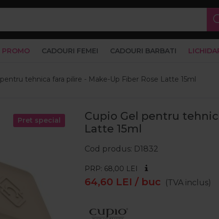
PROMO
CADOURI FEMEI
CADOURI BARBATI
LICHIDA
pentru tehnica fara pilire - Make-Up Fiber Rose Latte 15ml
Cupio Gel pentru tehnica
Pret special
Latte 15ml
Cod produs
D1832
PRP: 68,00
LEI
64,60
LEI
/ buc
(TVA inclus)