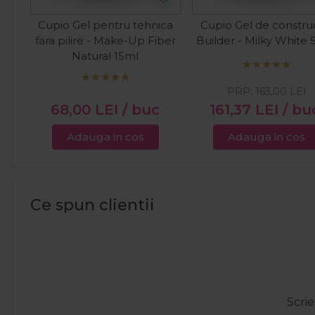
Cupio Gel pentru tehnica
Cupio Gel de constru
fara pilire - Make-Up Fiber
Builder - Milky White
Natural 15ml
PRP:
163,00
LEI
68,00
LEI
/ buc
161,37
LEI
/ bu
Adauga in cos
Adauga in cos
Ce spun clientii
Scrie