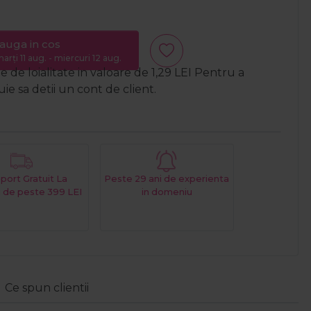
auga in cos
arți 11 aug. - miercuri 12 aug.
 de loialitate in valoare de
1,29
LEI
Pentru a
e sa detii un cont de client.
port Gratuit La
Peste 29 ani de experienta
 de peste 399 LEI
in domeniu
Ce spun clientii