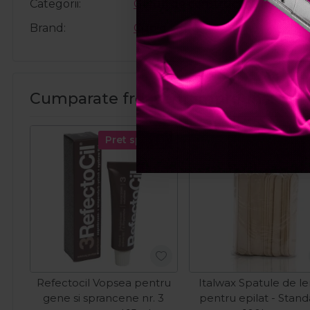
Categorii
Geluri de constructie
Brand
Cupio
Cumparate frecvent impreuna:
Pret special
Refectocil Vopsea pentru
Italwax Spatule de l
gene si sprancene nr. 3
pentru epilat - Stan