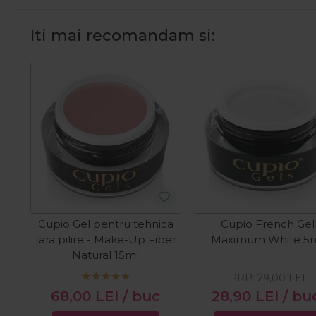
Iti mai recomandam si:
Cupio Gel pentru tehnica
Cupio French Gel
fara pilire - Make-Up Fiber
Maximum White 5
Natural 15ml
PRP:
29,00
LEI
68,00
LEI
/ buc
28,90
LEI
/ bu