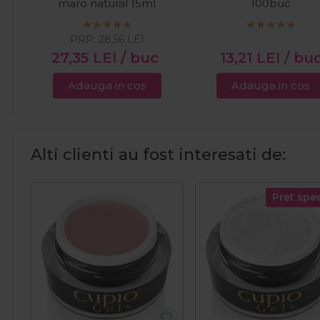
maro natural 15ml
100buc
PRP:
28,56
LEI
27,35
LEI
/ buc
13,21
LEI
/ bu
Adauga in cos
Adauga in cos
Alti clienti au fost interesati de:
Pret spec