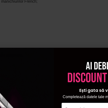
l manichiurilor French;
unt originale.
Ai deb
discount
Ești gata să v
Completează datele tale ma