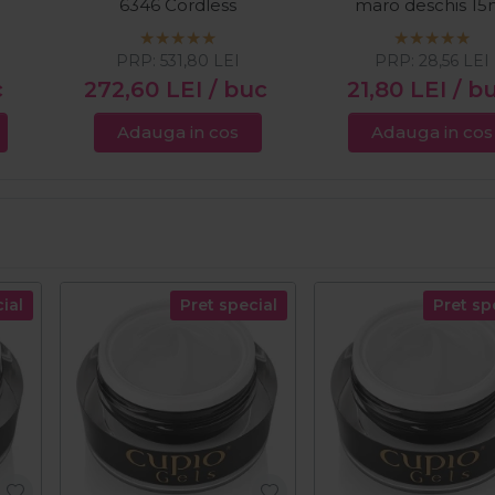
6346 Cordless
maro deschis 15
PRP:
531,80
LEI
PRP:
28,56
LEI
c
272,60
LEI
/ buc
21,80
LEI
/ b
Adauga in cos
Adauga in cos
ial
Pret special
Pret sp