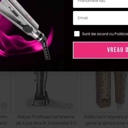
Sunt de acord cu Politica
VREAU 
Pret special
Pret sp
emn
Kiepe Professional Masina
Refectocil Vopsea p
dard
de tuns fara fir Prescelta 3.0
gene si sprancene nr