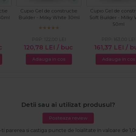
ctie
Cupio Gel de constructie
Cupio Gel de constr
 50ml
Builder - Milky White 30ml
Soft Builder - Milky
50ml
PRP:
122,00
LEI
PRP:
163,00
LEI
c
120,78
LEI
/ buc
161,37
LEI
/ b
Adauga in cos
Adauga in cos
Detii sau ai utilizat produsul?
Posteaza review
-ti parerea si castiga puncte de loialitate in valoare de 1,0