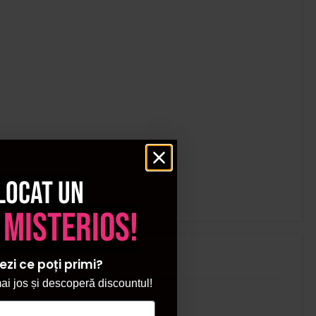
locat un
 misterios!
ezi ce poți primi?
i jos și descoperă discountul!