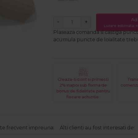
Ad
−
+
Livrare estimata: m
Plaseaza comanda si castiga puncte
acumula puncte de loialitate trebui
Creaza-ti cont si primesti
Trans
2% inapoi sub forma de
comenzi
bonus de fidelitate pentru
fiecare achizitie.
e frecvent impreuna:
Alti clienti au fost interesati de: