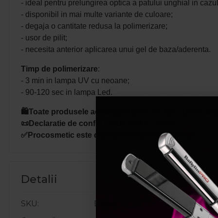
- ideal pentru prelungirea optica a patului unghial in cazu
- disponibil in mai multe variante de culoare;
- degaja o cantitate redusa la polimerizare;
- usor de pilit;
- necesita anterior aplicarea unui gel de baza/aderenta.
Timp de polimerizare
:
- 3 min in lampa UV cu neoane;
- 90-120 sec in lampa Led.
🛍️Toate produsele achizitionate de pe site-ul nostru s
📜Declaratie de conformitate ProCosmetic.
✅Procosmetic este distribuitor autorizat Cupio.
Detalii
SKU
D1832