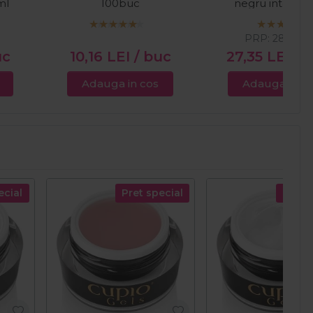
ml
100buc
negru intens 1
PRP:
28,56
LE
uc
10,16
LEI
/ buc
27,35
LEI
/ 
Adauga in cos
Adauga in c
ecial
Pret special
Pret s