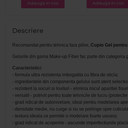
Adauga in cos
Adauga in cos
Descriere
Recomandat pentru tehnica fara pilire,
Cupio Gel pentru 
Gelurile din gama Make-up Fiber fac parte din categoria gel
Caracteristici
:
- formula ultra rezistenta imbogatita cu fibra de sticla;
- ingredientele din componenta gelului sunt atent selecti
- rezistent la socuri si lovituri - elimina riscul aparitiei fis
- versatil - potrivit pentru toate tehnicile de lucru (protec
- grad ridicat de autonivelare, ideal pentru modelarea ape
- densitate medie, nu curge si nu se prelinge spre cuticula
- textura ideala ce permite o modelare foarte usoara;
- grad ridicat de acoperire - ascunde imperfectiunile placi