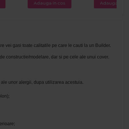
Adauga in cos
Adauga in c
re vei gasi toate calitatile pe care le cauti la un Builder.
 de constructie/modelare, dar si pe cele ale unui cover.
 ale unor alergii, dupa utilizarea acestuia.
blon);
erioare;