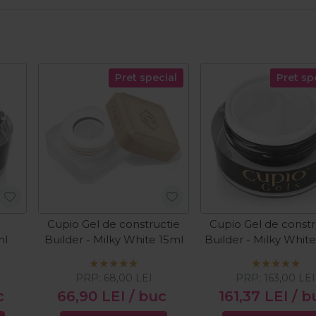
Pret special
Pret sp
Cupio Gel de constructie
Cupio Gel de constr
ml
Builder - Milky White 15ml
Builder - Milky Whit
PRP:
68,00
LEI
PRP:
163,00
LEI
c
66,90
LEI
/ buc
161,37
LEI
/ b