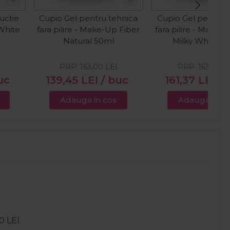
uctie
Cupio Gel pentru tehnica
Cupio Gel pentru 
 White
fara pilire - Make-Up Fiber
fara pilire - Make-
Natural 50ml
Milky White 5
PRP:
163,00
LEI
PRP:
163,00
L
uc
139,45
LEI
/ buc
161,37
LEI
/ 
Adauga in cos
Adauga in c
0 LEI.