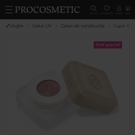
CAUTA
FAVORITE
CONT
COS
💅Unghii
Geluri UV
Geluri de constructie
Cupio Gel 
Pret special