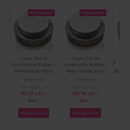
Pret special
Pret special
Cupio Gel de
Cupio Gel de
Cup
constructie Builder -
constructie Builder -
cons
Milky White 50ml
Milky White 30ml
Builder
PR
PRP:
163,00
LEI
PRP:
122,00
LEI
16
161,37
LEI
/
120,78
LEI
/
buc
buc
Adauga in cos
Adauga in cos
Ada