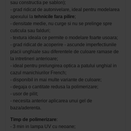
sau constructia pe sablon);
- grad ridicat de autonivelare, ideal pentru modelarea
apexului la
tehnicile fara pilire
;
- densitate medie, nu curge si nu se prelinge spre
cuticula sau falduri;
- textura ideala ce permite o modelare foarte usoara;
- grad ridicat de acoperire - ascunde imperfectiunile
placii unghiale sau diferentele de culoare ramase de
la intretineri anterioare;
- ideal pentru prelungirea optica a patului unghial in
cazul manichiurilor French;
- disponibil in mai multe variante de culoare;
- degaja o cantitate redusa la polimerizare;
- usor de pilit;
- necesita anterior aplicarea unui gel de
baza/aderenta.
Timp de polimerizare
:
- 3 min in lampa UV cu neoane;