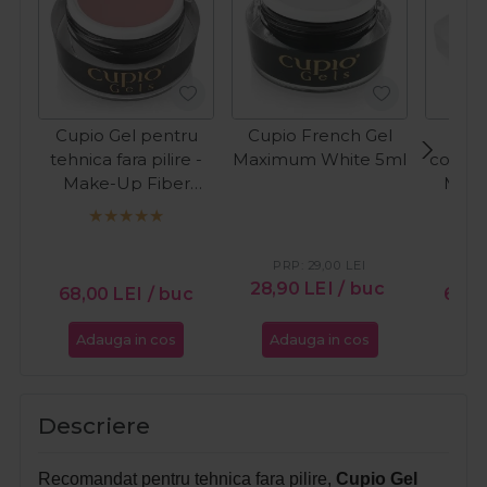
Cupio Gel pentru
Cupio French Gel
Cup
tehnica fara pilire -
Maximum White 5ml
constru
Make-Up Fiber
Milk
Natural 15ml
PRP:
29,00
LEI
PR
28,90
LEI
/ buc
68,00
LEI
/ buc
66,
Adauga in cos
Adauga in cos
Ada
Descriere
Recomandat pentru tehnica fara pilire,
Cupio Gel