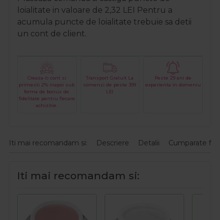
loialitate in valoare de
2,32
LEI
Pentru a
acumula puncte de loialitate trebuie sa detii
un cont de client.
Creaza-ti cont si
Transport Gratuit La
Peste 29 ani de
primesti 2% inapoi sub
comenzi de peste 399
experienta in domeniu
forma de bonus de
LEI
fidelitate pentru fiecare
achizitie.
Iti mai recomandam si:
Descriere
Detalii
Cumparate fre
Iti mai recomandam si: