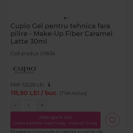
Cupio Gel pentru tehnica fara
pilire - Make-Up Fiber Caramel
Latte 30ml
Cod produs
D1836
PRP: 122,00
LEI
115,90
LEI
/ buc
(TVA inclus)
−
+
Adauga in cos
Livrare estimata: marți 11 aug. - miercuri 12 aug.
Plaseaza comanda si castiga puncte de