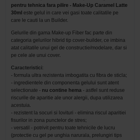
pentru tehnica fara pilire - Make-Up Caramel Latte
30ml
este gelul in care vei gasi toate calitatile pe
care le cauti la un Builder.
Gelurile din gama Make-up Fiber fac parte din
categoria gelurilor hibrid tip cover-builder, ce imbina
atat calitatile unui gel de constructie/modelare, dar si
pe cele ale unui cover.
Caracteristici
:
- formula ultra rezistenta imbogatita cu fibra de sticla;
- ingredientele din componenta gelului sunt atent
selectionate -
nu contine hema
- astfel sunt reduse
riscurile de aparitie ale unor alergii, dupa utilizarea
acestuia.
- rezistent la socuri si lovituri - elimina riscul aparitiei
fisurilor in zona punctelor de stres;
- versatil - potrivit pentru toate tehnicile de lucru
(protectie cu gel pe unghia narurala, prelungiri tips