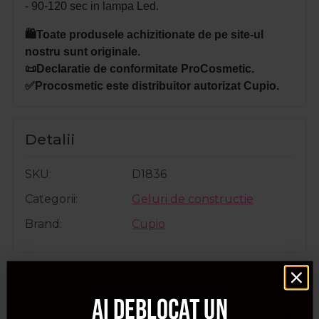
- 90-120 sec in lampa Led.
🛍️Toate produsele achizitionate de pe site-ul
nostru sunt originale.
📜Declaratie de conformitate ProCosmetic.
✅Procosmetic este distribuitor autorizat Cupio.
Detalii
SKU
D1836
Categorii
Geluri de constructie
Brand
Cupio
Cumparate frecvent impreuna:
Ai deblocat un