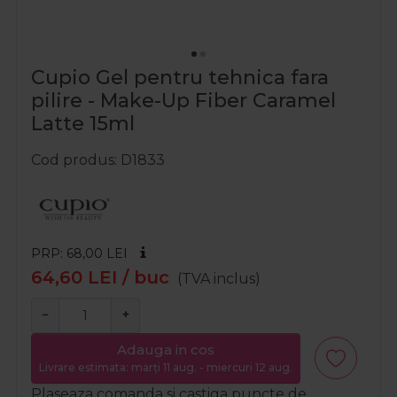
Cupio Gel pentru tehnica fara
pilire - Make-Up Fiber Caramel
Latte 15ml
Cod produs
D1833
PRP: 68,00
LEI
64,60
LEI
/ buc
(TVA inclus)
−
+
Adauga in cos
Livrare estimata: marți 11 aug. - miercuri 12 aug.
Plaseaza comanda si castiga puncte de