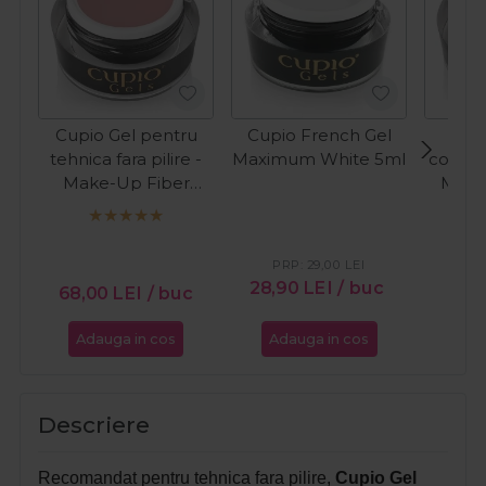
Cupio Gel pentru
Cupio French Gel
Cup
tehnica fara pilire -
Maximum White 5ml
constru
Make-Up Fiber
Milky
Natural 15ml
PR
16
PRP:
29,00
LEI
28,90
LEI
/ buc
68,00
LEI
/ buc
Adauga in cos
Adauga in cos
Ada
Descriere
Recomandat pentru tehnica fara pilire,
Cupio Gel