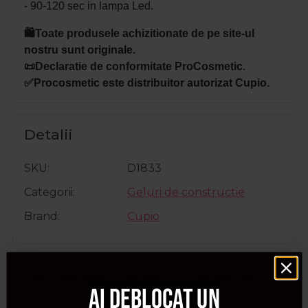
- 90-120 sec in lampa Led.
🛍️Toate produsele achizitionate de pe site-ul
nostru sunt originale.
📜Declaratie de conformitate ProCosmetic.
✅Procosmetic este distribuitor autorizat Cupio.
Detalii
SKU
D1833
Categorii
Geluri de constructie
Brand
Cupio
Cumparate frecvent impreuna:
Ai deblocat un