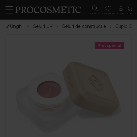
CAUTA
FAVORITE
CONT
COS
💅Unghii
Geluri UV
Geluri de constructie
Cupio Gel 
Pret special