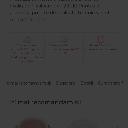
loialitate in valoare de
1,29
LEI
Pentru a
acumula puncte de loialitate trebuie sa detii
un cont de client.
Creaza-ti cont si
Transport Gratuit La
Peste 29 ani de
primesti 2% inapoi sub
comenzi de peste 399
experienta in domeniu
forma de bonus de
LEI
fidelitate pentru fiecare
achizitie.
Iti mai recomandam si:
Descriere
Detalii
Cumparate fre
Iti mai recomandam si: