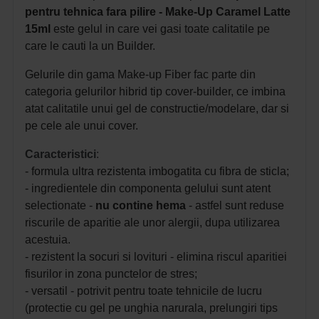
pentru tehnica fara pilire - Make-Up Caramel Latte
15ml
este gelul in care vei gasi toate calitatile pe
care le cauti la un Builder.
Gelurile din gama Make-up Fiber fac parte din
categoria gelurilor hibrid tip cover-builder, ce imbina
atat calitatile unui gel de constructie/modelare, dar si
pe cele ale unui cover.
Caracteristici
:
- formula ultra rezistenta imbogatita cu fibra de sticla;
- ingredientele din componenta gelului sunt atent
selectionate -
nu contine hema
- astfel sunt reduse
riscurile de aparitie ale unor alergii, dupa utilizarea
acestuia.
- rezistent la socuri si lovituri - elimina riscul aparitiei
fisurilor in zona punctelor de stres;
- versatil - potrivit pentru toate tehnicile de lucru
(protectie cu gel pe unghia narurala, prelungiri tips