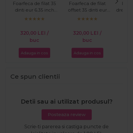
Foarfeca de filat 35
Foarfeca de filat
Foarf
dinti eur 6.35 inch
offset 35 dinti eur
dreapta 
SilkCut Black
6.35 inci SilkCut
Monst
T
PR
320,00
LEI
/
320,00
LEI
/
34
buc
buc
Adauga in cos
Adauga in cos
Ada
Ce spun clientii
Detii sau ai utilizat produsul?
Posteaza review
Scrie-ti parerea si castiga puncte de