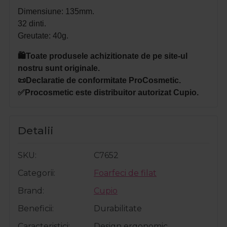
Dimensiune: 135mm.
32 dinti.
Greutate: 40g.
🛍️Toate produsele achizitionate de pe site-ul
nostru sunt originale.
📜Declaratie de conformitate ProCosmetic.
✅Procosmetic este distribuitor autorizat Cupio.
Detalii
SKU
C7652
Categorii
Foarfeci de filat
Brand
Cupio
Beneficii
Durabilitate
Caracteristici
Design ergonomic