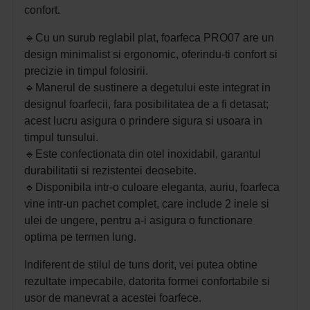
confort.
🔹
Cu un surub reglabil plat, foarfeca PRO07 are un
design minimalist si ergonomic, oferindu-ti confort si
precizie in timpul folosirii.
🔹
Manerul de sustinere a degetului este integrat in
designul foarfecii, fara posibilitatea de a fi detasat;
a
cest lucru asigura o prindere sigura si usoara in
timpul tunsului.
🔹Este confectionata din otel inoxidabil, garantul
durabilitatii si rezistentei deosebite.
🔹
Disponibila intr-o culoare eleganta, auriu, foarfeca
vine intr-un pachet complet, care include 2 inele si
ulei de ungere, pentru a-i asigura o functionare
optima pe termen lung.
Indiferent de stilul de tuns dorit, vei putea obtine
rezultate impecabile, datorita formei confortabile si
usor de manevrat a acestei foarfece.