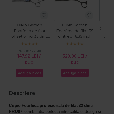
Olivia Garden
Olivia Garden
Oli
Foarfeca de filat
Foarfeca de filat 35
Foarf
offset 6 inci 35 dinti
dinti eur 6.35 inch
offse
EUR Xtreme
SilkCut Black
6.35
PRP:
187,00
LEI
147,92
LEI
/
320,00
LEI
/
32
buc
buc
Adauga in cos
Adauga in cos
Ada
Descriere
Cupio Foarfeca profesionala de filat 32 dinti
PRO07
:
combinatia perfecta intre calitate, design si