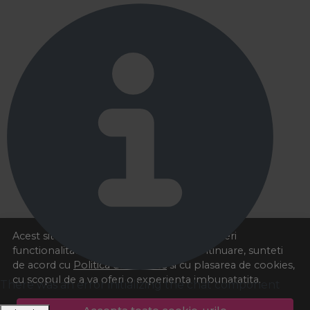
Acest site foloseste cookies pentru a va oferi
functionalitatea dorita. Navigand in continuare, sunteti
de acord cu
Politica de cookies
si cu plasarea de cookies,
cu scopul de a va oferi o experienta imbunatatita.
There was an error initializing the chat component