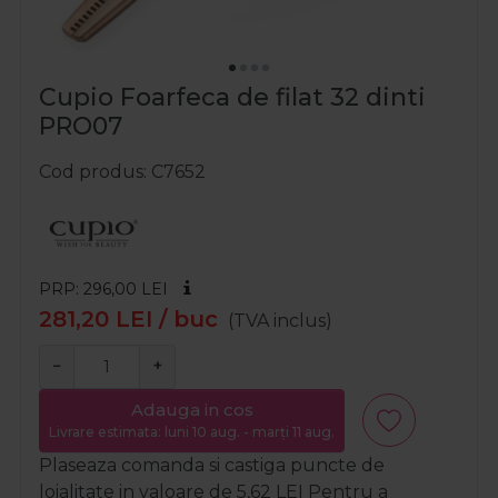
Cupio Foarfeca de filat 32 dinti
PRO07
Cod produs
C7652
PRP: 296,00
LEI
281,20
LEI
/ buc
(TVA inclus)
−
+
Adauga in cos
Livrare estimata: luni 10 aug. - marți 11 aug.
Plaseaza comanda si castiga puncte de
loialitate in valoare de
5,62
LEI
Pentru a