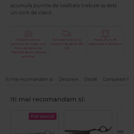
acumula puncte de loialitate trebuie sa detii
un cont de client.
Creaza-ti cont si
Transport Gratuit La
Peste 29 ani de
primesti 2% inapoi sub
comenzi de peste 399
experienta in domeniu
forma de bonus de
LEI
fidelitate pentru fiecare
achizitie.
Iti mai recomandam si:
Descriere
Detalii
Cumparate fre
Iti mai recomandam si:
Pret special