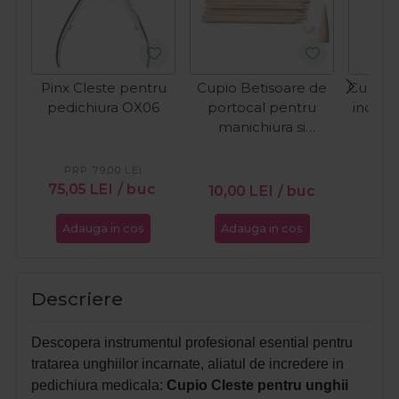
Pinx Cleste pentru
Cupio Betisoare de
Cupio I
pedichiura OX06
portocal pentru
inox p
manichiura si
pedichiura 100buc
PRP:
79,00
LEI
PR
75,05
LEI
/ buc
10,00
LEI
/ buc
6,9
Adauga in cos
Adauga in cos
Ada
Descriere
Descopera instrumentul profesional esential pentru
tratarea unghiilor incarnate, aliatul de incredere in
pedichiura medicala:
Cupio Cleste pentru unghii