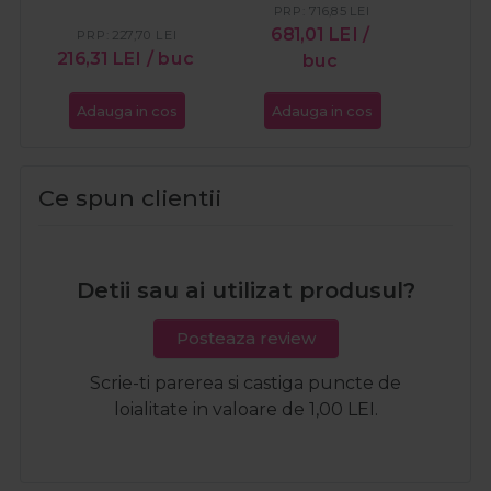
PRP:
716,85
LEI
PR
681,01
LEI
/
27
PRP:
227,70
LEI
216,31
LEI
/ buc
buc
Adauga in cos
Adauga in cos
Ada
Ce spun clientii
Detii sau ai utilizat produsul?
Posteaza review
Scrie-ti parerea si castiga puncte de
loialitate in valoare de 1,00 LEI.