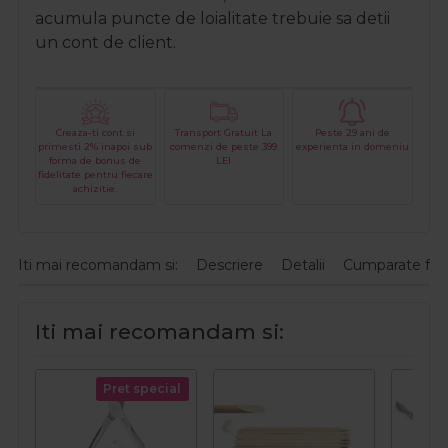
acumula puncte de loialitate trebuie sa detii
un cont de client.
Creaza-ti cont si
Transport Gratuit La
Peste 29 ani de
primesti 2% inapoi sub
comenzi de peste 399
experienta in domeniu
forma de bonus de
LEI
fidelitate pentru fiecare
achizitie.
Iti mai recomandam si:
Descriere
Detalii
Cumparate fre
Iti mai recomandam si:
Pret special