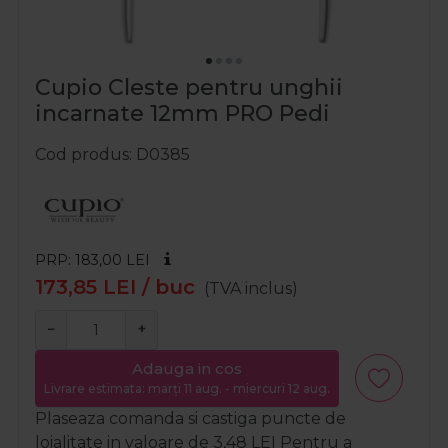
Cupio Cleste pentru unghii
incarnate 12mm PRO Pedi
Cod produs
D0385
PRP: 183,00
LEI
173,85
LEI
/ buc
(TVA inclus)
−
+
Adauga in cos
Livrare estimata: marți 11 aug. - miercuri 12 aug.
Plaseaza comanda si castiga puncte de
loialitate in valoare de
3,48
LEI
Pentru a