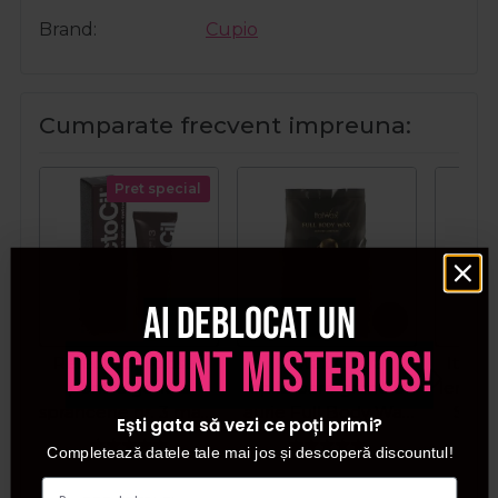
Brand
Cupio
Cumparate frecvent impreuna:
Pret special
Ai deblocat un
discount misterios!
Refectocil Vopsea
Italwax Ceara
Italw
pentru gene si
epilatoare granule
lemn p
sprancene nr. 3 maro
aurie Full Body Wax
Stan
Ești gata să vezi ce poți primi?
natural 15ml
Luxury Premium 1kg
Completează datele tale mai jos și descoperă discountul!