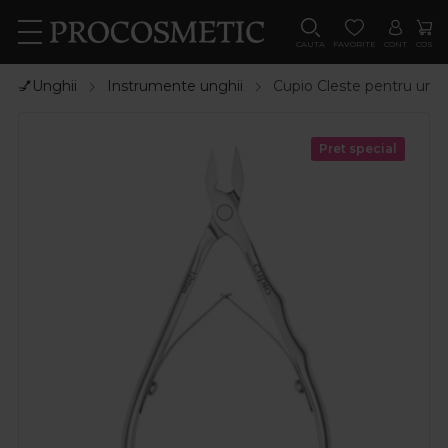
CAUTA
FAVORITE
CONT
COS
💅Unghii
Instrumente unghii
Cupio Cleste pentru ung
Pret special