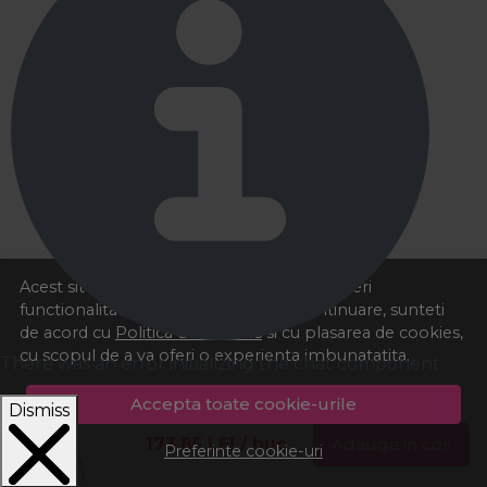
Acest site foloseste cookies pentru a va oferi
functionalitatea dorita. Navigand in continuare, sunteti
de acord cu
Politica de cookies
si cu plasarea de cookies,
cu scopul de a va oferi o experienta imbunatatita.
There was an error initializing the chat component
Accepta toate cookie-urile
Dismiss
173,85
LEI
/ buc
Adauga in cos
Preferinte cookie-uri