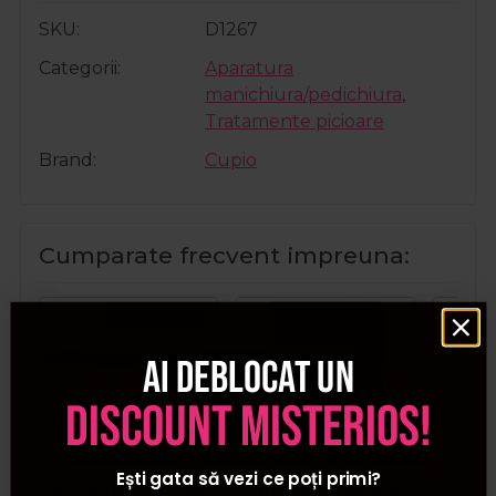
SKU
D1267
Categorii
Aparatura
manichiura/pedichiura
,
Tratamente picioare
Brand
Cupio
Cumparate frecvent impreuna:
Pret special
Ai deblocat un
discount misterios!
Ești gata să vezi ce poți primi?
Nippes Penseta din
Purederm Masca
Sol