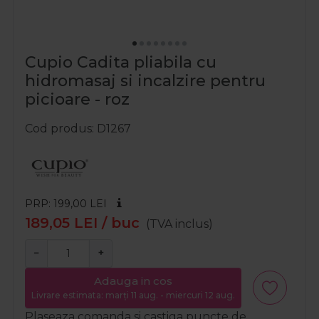
Cupio Cadita pliabila cu
hidromasaj si incalzire pentru
picioare - roz
Cod produs
D1267
PRP: 199,00
LEI
189,05
LEI
/ buc
(TVA inclus)
−
+
Adauga in cos
Livrare estimata: marți 11 aug. - miercuri 12 aug.
Plaseaza comanda si castiga puncte de