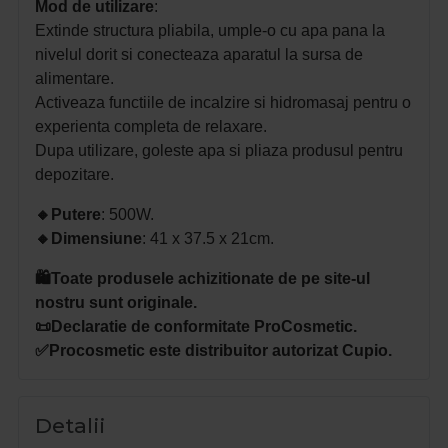
Mod de utilizare
:
Extinde structura pliabila, umple-o cu apa pana la
nivelul dorit si conecteaza aparatul la sursa de
alimentare.
Activeaza functiile de incalzire si hidromasaj pentru o
experienta completa de relaxare.
Dupa utilizare, goleste apa si pliaza produsul pentru
depozitare.
🔸
Putere
: 500W.
🔸
Dimensiune
: 41 x 37.5 x 21cm.
🛍️Toate produsele achizitionate de pe site-ul
nostru sunt originale.
📜Declaratie de conformitate ProCosmetic.
✅Procosmetic este distribuitor autorizat Cupio.
Detalii