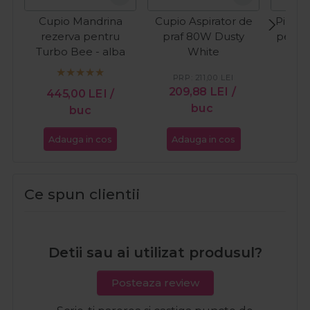
Cupio Mandrina
Cupio Aspirator de
Pinx F
rezerva pentru
praf 80W Dusty
pentru
Turbo Bee - alba
White
PRP:
211,00
LEI
PR
209,88
LEI
/
32
445,00
LEI
/
buc
buc
Adauga in cos
Adauga in cos
Ada
Ce spun clientii
Detii sau ai utilizat produsul?
Posteaza review