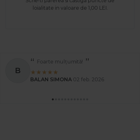
Scrie-ti parerea si castiga puncte de
loialitate in valoare de 1,00 LEI.
Recomand
S
Stanciu Aura Andreea
02 apr. 2025