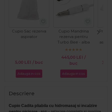
Cupio Sac rezerva
Cupio Mandrina
Promed
aspirator
rezerva pentru
pent
Turbo Bee - alba
aspira
The 
40
445,00
LEI
/
PR
5,00
LEI
/ buc
30,
buc
Adauga in cos
Adauga in cos
Ada
Descriere
Cupio Cadita pliabila cu hidromasaj si incalzire
pentru picioare - roz
– relaxare completa si ingrijire