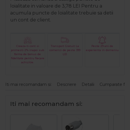
loialitate in valoare de
3,78
LEI
Pentru a
acumula puncte de loialitate trebuie sa detii
un cont de client.
Creaza-ti cont si
Transport Gratuit La
Peste 29 ani de
primesti 2% inapoi sub
comenzi de peste 399
experienta in domeniu
forma de bonus de
LEI
fidelitate pentru fiecare
achizitie.
Iti mai recomandam si:
Descriere
Detalii
Cumparate fre
Iti mai recomandam si: