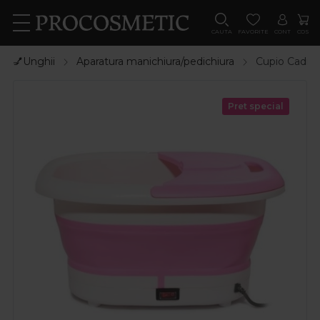
CAUTA
FAVORITE
CONT
COS
💅Unghii
Aparatura manichiura/pedichiura
Cupio Cadita 
Pret special