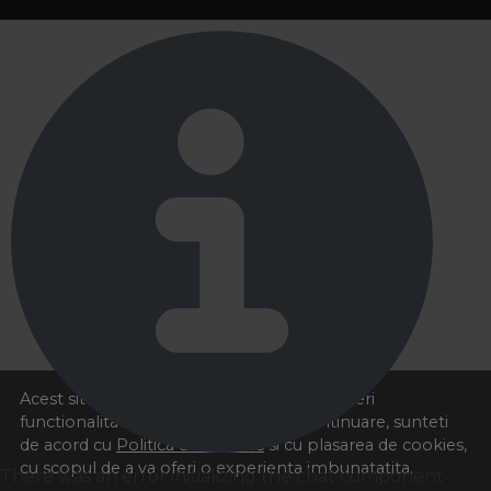
Acest site foloseste cookies pentru a va oferi
functionalitatea dorita. Navigand in continuare, sunteti
de acord cu
Politica de cookies
si cu plasarea de cookies,
cu scopul de a va oferi o experienta imbunatatita.
There was an error initializing the chat component