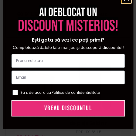
1kg
Ai deblocat un
60,91
LEI
/ buc
81,24
LEI
/ buc
13,2
discount misterios!
Adauga in cos
Adauga in cos
Ada
Ești gata să vezi ce poți primi?
Completează datele tale mai jos și descoperă discountul!
Alti clienti au fost interesati de:
Pret special
Sunt de acord cu Politica de confidentialitate
VREAU DISCOUNTUL
Etajera Fancy Design
Evagarden Prosop
de plaja Baldinini
PRP:
101,68
LEI