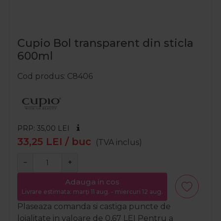
Cupio Bol transparent din sticla
600ml
Cod produs
C8406
PRP: 35,00
LEI
33,25
LEI
/ buc
(TVA inclus)
−
+
Adauga in cos
Livrare estimata: marți 11 aug. - miercuri 12 aug.
Plaseaza comanda si castiga puncte de
loialitate in valoare de
0,67
LEI
Pentru a