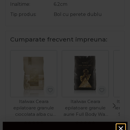
Inaltime
6.2cm
Tip produs
Bol cu perete dublu
Cumparate frecvent impreuna:
Italwax Ceara
Italwax Ceara
Italw
epilatoare granule
epilatoare granule
lemn p
ciocolata alba cu
aurie Full Body Wax
Stan
aroma de vanilie Hot
Luxury Premium 1kg
Film Ciocolata Alba