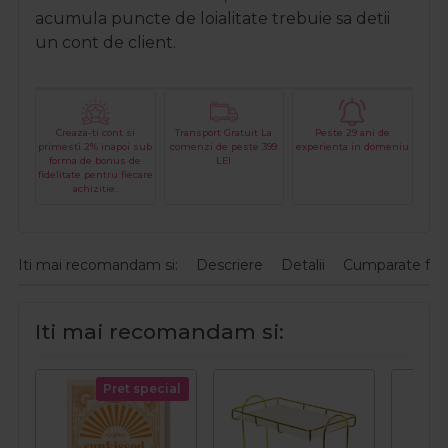
acumula puncte de loialitate trebuie sa detii
un cont de client.
Creaza-ti cont si
Transport Gratuit La
Peste 29 ani de
primesti 2% inapoi sub
comenzi de peste 399
experienta in domeniu
forma de bonus de
LEI
fidelitate pentru fiecare
achizitie.
Iti mai recomandam si:
Descriere
Detalii
Cumparate fre
Iti mai recomandam si:
Pret special