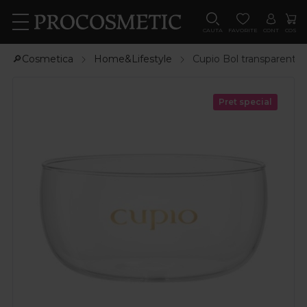
CAUTA
FAVORITE
CONT
COS
🔎Cosmetica
Home&Lifestyle
Cupio Bol transparent d
Pret special