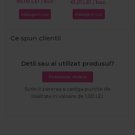
99,00
LEI
/ buc
61,01
LEI
/ buc
Adauga in cos
Adauga in cos
Ce spun clientii
Detii sau ai utilizat produsul?
Posteaza review
Scrie-ti parerea si castiga puncte de
loialitate in valoare de 1,00 LEI.