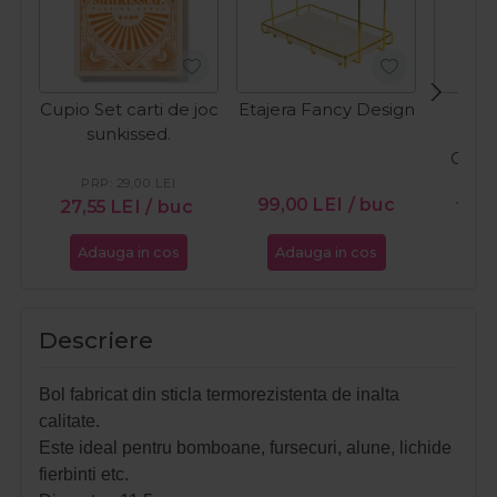
Cupio Set carti de joc
Etajera Fancy Design
Cupi
sunkissed.
per
Coff
PRP:
29,00
LEI
PR
99,00
LEI
/ buc
27,55
LEI
/ buc
18,0
Adauga in cos
Adauga in cos
Ada
Descriere
Bol fabricat din sticla termorezistenta de inalta
calitate.
Este ideal pentru bomboane, fursecuri, alune, lichide
fierbinti etc.