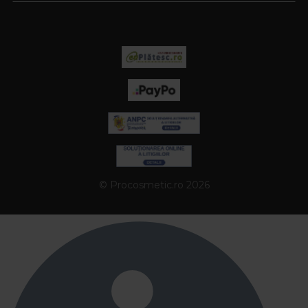
© Procosmetic.ro 2026