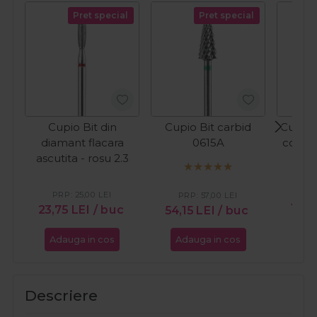
Pret special
Pret special
Cupio Bit din
Cupio Bit carbid
Cupio 
diamant flacara
0615A
conic -
ascutita - rosu 2.3
PR
PRP:
25,00
LEI
PRP:
57,00
LEI
14,2
23,75
LEI
/ buc
54,15
LEI
/ buc
Adauga in cos
Adauga in cos
Ada
Descriere