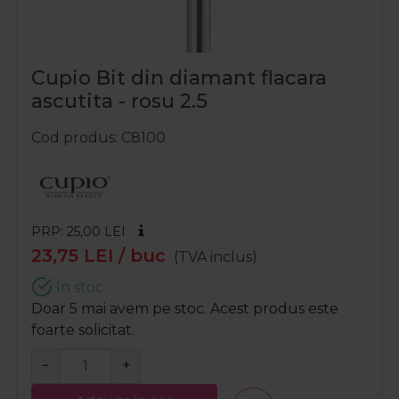
Cupio Bit din diamant flacara
ascutita - rosu 2.5
Cod produs
C8100
PRP: 25,00
LEI
23,75
LEI
/ buc
(TVA inclus)
In stoc
Doar 5 mai avem pe stoc. Acest produs este
foarte solicitat.
−
+