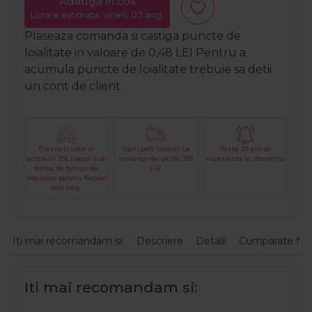
Adauga in cos
Livrare estimata: vineri, 07 aug.
Plaseaza comanda si castiga puncte de
loialitate in valoare de
0,48
LEI
Pentru a
acumula puncte de loialitate trebuie sa detii
un cont de client.
Creaza-ti cont si
Transport Gratuit La
Peste 29 ani de
primesti 2% inapoi sub
comenzi de peste 399
experienta in domeniu
forma de bonus de
LEI
fidelitate pentru fiecare
achizitie.
Iti mai recomandam si:
Descriere
Detalii
Cumparate fre
Iti mai recomandam si: