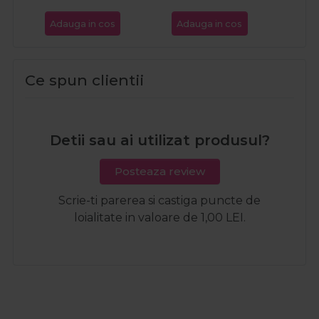
Adauga in cos
Adauga in cos
Ada
Ce spun clientii
Detii sau ai utilizat produsul?
Posteaza review
Scrie-ti parerea si castiga puncte de
loialitate in valoare de 1,00 LEI.