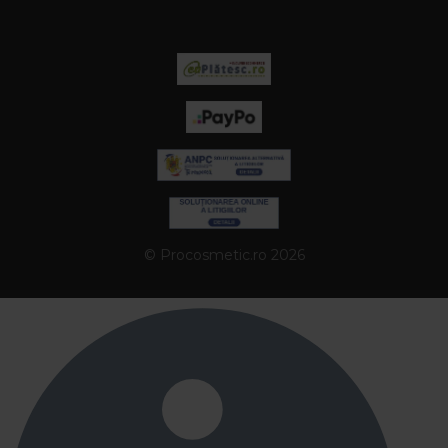
© Procosmetic.ro 2026