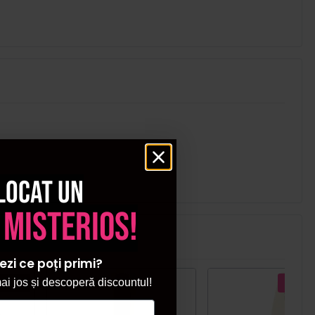
locat un
 misterios!
ezi ce poți primi?
i jos și descoperă discountul!
ecial
Pret s