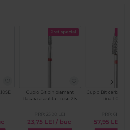
Pret special
Pret s
210SD
Cupio Bit din diamant
Cupio Bit carbid cu 
flacara ascutita - rosu 2.5
fina F0513-
PRP:
25,00
LEI
PRP:
61,00
LE
uc
23,75
LEI
/ buc
57,95
LEI
/ 