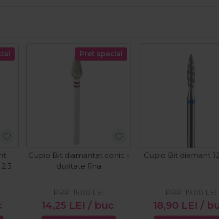
ial
Pret special
nt
Cupio Bit diamantat conic -
Cupio Bit diamant 1
 2.3
duritate fina
PRP:
15,00
LEI
PRP:
19,00
LEI
c
14,25
LEI
/ buc
18,90
LEI
/ b