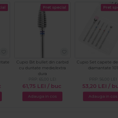
ial
Pret special
Pret sp
itate
Cupio Bit bullet din carbid
Cupio Set capete de
cu duritate medie/extra
diamantate 101
dura
PRP:
65,00
LEI
PRP:
56,00
LEI
c
61,75
LEI
/ buc
53,20
LEI
/ b
Adauga in cos
Adauga in cos