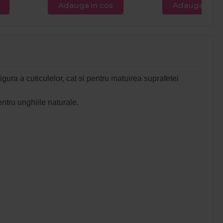
Adauga in cos
Adauga in c
igura a cuticulelor, cat si pentru matuirea suprafetei
entru unghiile naturale.