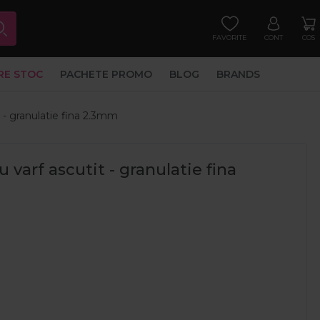
FAVORITE
CONT
COS
RE STOC
PACHETE PROMO
BLOG
BRANDS
t - granulatie fina 2.3mm
 varf ascutit - granulatie fina