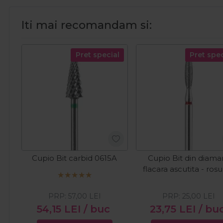
Iti mai recomandam si:
Pret special
Pret spec
Cupio Bit carbid 0615A
Cupio Bit din diama
flacara ascutita - rosu
PRP:
57,00
LEI
PRP:
25,00
LEI
54,15
LEI
/ buc
23,75
LEI
/ bu