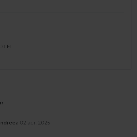
0 LEI.
nit rapid prompți cu lucruri de calitate am luat ceva
 retur .Recomand
r. 2025