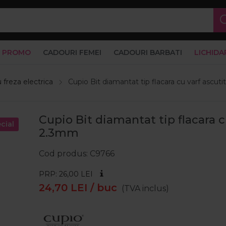
PROMO
CADOURI FEMEI
CADOURI BARBATI
LICHIDA
u freza electrica
Cupio Bit diamantat tip flacara cu varf ascuti
Cupio Bit diamantat tip flacara cu
cial
2.3mm
Cod produs
C9766
PRP: 26,00
LEI
24,70
LEI
/ buc
(TVA inclus)