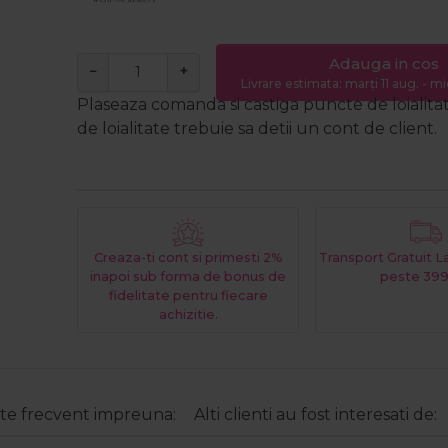
Adauga in cos
−
+
Livrare estimata: marți 11 aug. - mi
Plaseaza comanda si castiga puncte de loialita
de loialitate trebuie sa detii un cont de client.
Creaza-ti cont si primesti 2%
Transport Gratuit 
inapoi sub forma de bonus de
peste 399
fidelitate pentru fiecare
achizitie.
e frecvent impreuna:
Alti clienti au fost interesati de: