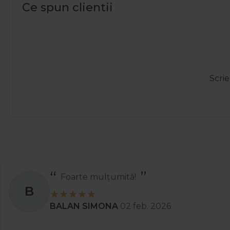
Ce spun clientii
Scrie
Totul a decurs perfect și rapid.
A
Ady
01 apr. 2025