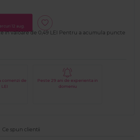
ercuri 12 aug.
te in valoare de
0,49
LEI
Pentru a acumula puncte
La comenzi de
Peste 29 ani de experienta in
 LEI
domeniu
Ce spun clientii