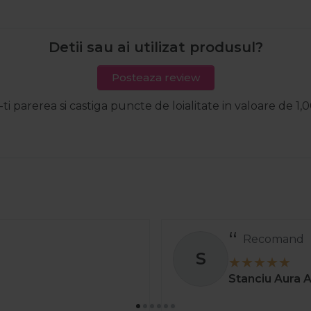
Detii sau ai utilizat produsul?
Posteaza review
-ti parerea si castiga puncte de loialitate in valoare de 1,0
Comanda a ve
S
greșit și au și
Stoica C
01 ap