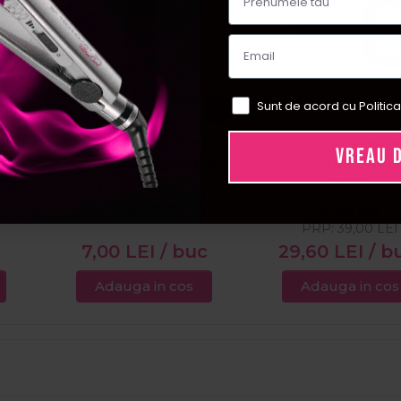
Sunt de acord cu Politica
inox
Cupio Pila de unghii
Kiepe Profession
VREAU 
3
semiluna Long-Lasting
Forfecuta de cuticul
100/150
2022
PRP:
39,00
LEI
7,00
LEI
/ buc
29,60
LEI
/ b
Adauga in cos
Adauga in cos