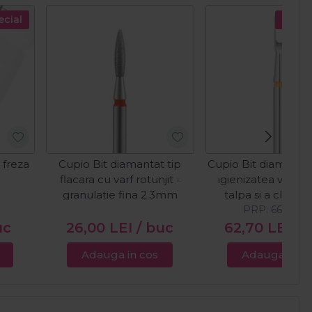
ecial
Pret s
 freza
Cupio Bit diamantat tip
Cupio Bit diamanta
flacara cu varf rotunjit -
igienizatea veruci
granulatie fina 2.3mm
talpa si a clavusu
PRP:
1.8mm
66,00
LE
uc
26,00
LEI
/ buc
62,70
LEI
/ 
Adauga in cos
Adauga in c