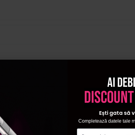
Ai deb
discount
Ești gata să v
Completează datele tale ma
ial
Pret sp