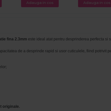
Adauga in cos
Adauga in cos
latie fina 2.3mm
este ideal atat pentru desprinderea perfecta si s
acitatea de a desprinde rapid si usor cuticulele, fiind potrivit p
lor;
 originale.