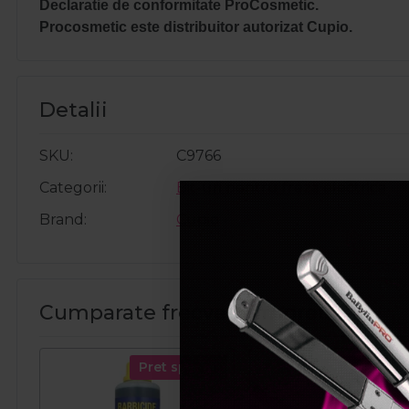
Declaratie de conformitate ProCosmetic.
Procosmetic este distribuitor autorizat Cupio.
Detalii
SKU
C9766
Categorii
Bit-uri pentru freza electrica
Brand
Cupio
Cumparate frecvent impreuna:
Pret special
Pret spec