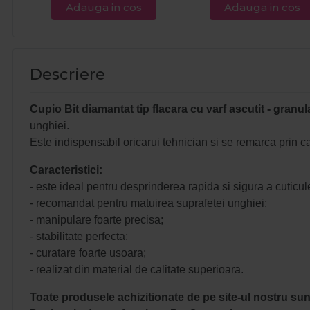
Adauga in cos
Adauga in cos
Descriere
Cupio Bit diamantat tip flacara cu varf ascutit - granu
unghiei.
Este indispensabil oricarui tehnician si se remarca prin cap
Caracteristici:
- este ideal pentru desprinderea rapida si sigura a cuticule
- recomandat pentru matuirea suprafetei unghiei;
- manipulare foarte precisa;
- stabilitate perfecta;
- curatare foarte usoara;
- realizat din material de calitate superioara.
Toate produsele achizitionate de pe site-ul nostru sunt