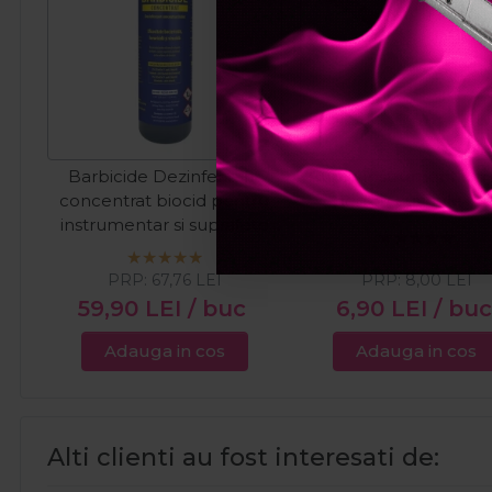
Barbicide Dezinfectant
Cupio Instrument din 
concentrat biocid pentru
pentru cuticule CP
instrumentar si suprafete
500ml
PRP:
67,76
LEI
PRP:
8,00
LEI
59,90
LEI
/ buc
6,90
LEI
/ buc
Adauga in cos
Adauga in cos
Alti clienti au fost interesati de: