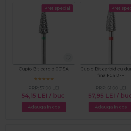
Pret special
Pret spec
Cupio Bit carbid 0615A
Cupio Bit carbid cu dur
fina F0513-F
PRP:
57,00
LEI
PRP:
61,00
LEI
54,15
LEI
/ buc
57,95
LEI
/ bu
Adauga in cos
Adauga in cos