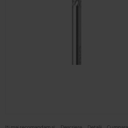
Iti mai recomandam si:
Descriere
Detalii
Cumparat