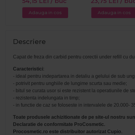
54,15
LEI
/ buc
23,75
LEI
/ bu
Adauga in cos
Adauga in cos
Descriere
Capat de freza din carbid pentru corectii under refill cu du
Caracteristici
:
- ideal pentru indepartarea in detaliu a gelului de sub ungh
- potrivit pentru unghiile de lungime scurta sau medie;
- bitul se curata usor si este rezistent la operatiunile de ste
- rezistenta indelungata in timp;
- in functie de caz se foloseste in intervalele de 20.000-
Toate produsele achizitionate de pe site-ul nostru sunt
Declaratie de conformitate ProCosmetic.
Procosmetic.ro este distribuitor autorizat Cupio.