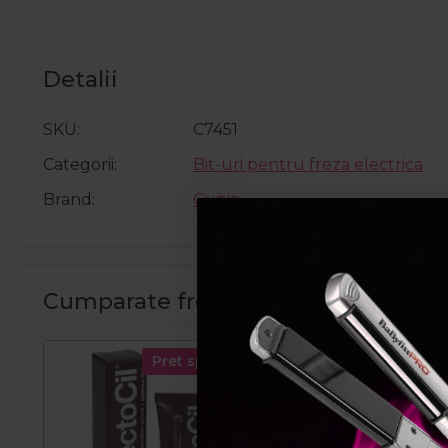
Detalii
SKU
C7451
Categorii
Bit-uri pentru freza electrica
Brand
Cupio
Cumparate frecvent impreuna:
Pret special