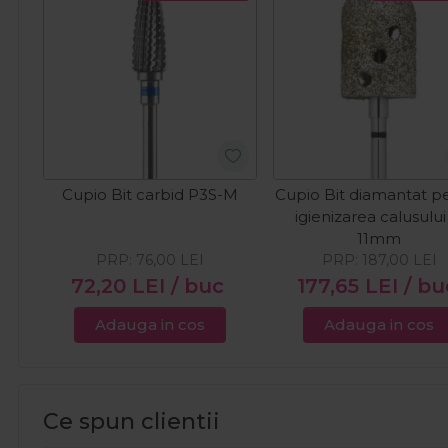
Cupio Bit carbid P3S-M
Cupio Bit diamantat p
igienizarea calusului
11mm
PRP:
76,00
LEI
PRP:
187,00
LEI
72,20
LEI
/ buc
177,65
LEI
/ bu
Adauga in cos
Adauga in cos
Ce spun clientii