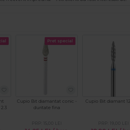
ial
Pret special
nt
Cupio Bit diamantat conic -
Cupio Bit diamant 1
 2.3
duritate fina
PRP:
15,00
LEI
PRP:
19,00
LEI