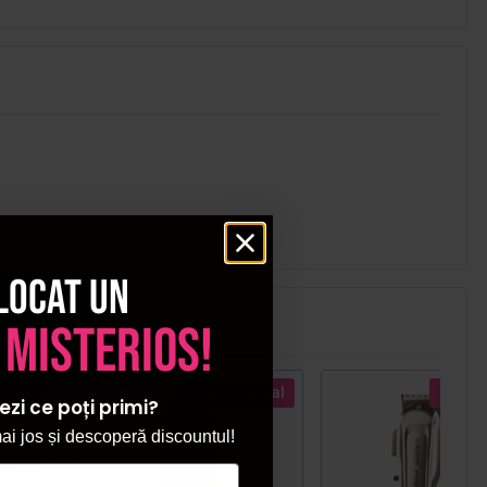
locat un
 misterios!
ecial
Pret special
Pret s
ezi ce poți primi?
i jos și descoperă discountul!