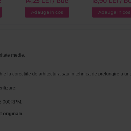
c
14,25
LEI
/ buc
18,90
LEI
/ b
Adauga in cos
Adauga in cos
ritate medie.
ie la corectiile de arhitectura sau in tehnica de prelungire a unghi
rilizare;
 35.000RPM.
 originale.