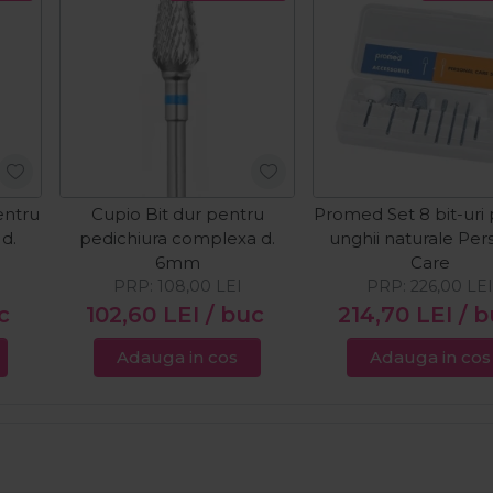
entru
Cupio Bit dur pentru
Promed Set 8 bit-uri
 d.
pedichiura complexa d.
unghii naturale Per
6mm
Care
PRP:
108,00
LEI
PRP:
226,00
LE
c
102,60
LEI
/ buc
214,70
LEI
/ 
Adauga in cos
Adauga in cos