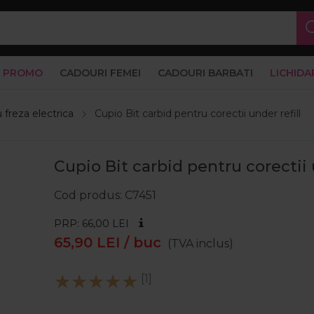
PROMO
CADOURI FEMEI
CADOURI BARBATI
LICHIDA
u freza electrica
Cupio Bit carbid pentru corectii under refill
Cupio Bit carbid pentru corectii u
Cod produs
C7451
PRP: 66,00
LEI
65,90
LEI
/ buc
(TVA inclus)
[1]