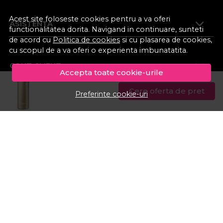
Acest site foloseste cookies pentru a va oferi
ASISTENTA
functionalitatea dorita. Navigand in continuare, sunteti
de acord cu
Politica de cookies
si cu plasarea de cookies,
cu scopul de a va oferi o experienta imbunatatita.
CONT CLIENT
Accepta toate cookie-urile
Cere oferta de pret
Preferinte cookie-uri
© Procosmetic.ro 2026