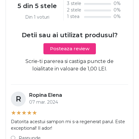
3 stele
0%
5 din 5 stele
2 stele
0%
1 stea
0%
Din 1 voturi
Detii sau ai utilizat produsul?
Posteaza review
Scrie-ti parerea si castiga puncte de
loialitate in valoare de 1,00 LEI.
Ropina Elena
R
07 mar. 2024
Datorita acestui sampon mi s-a regenerat parul. Este
exceptional! Il ador!
Raspunde