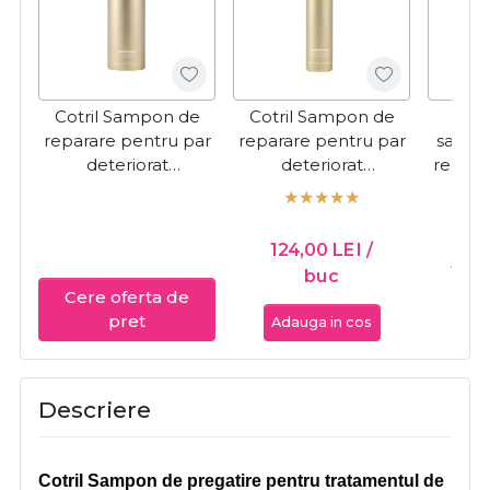
Cotril Sampon de
Cotril Sampon de
Cot
reparare pentru par
reparare pentru par
sampo
deteriorat
deteriorat
repara
Regeneration
Regeneration 300ml
d
1000ml
Regen
124,00
LEI
/
13,
buc
Cere oferta de
pret
Adauga in cos
Ada
Descriere
Cotril Sampon de pregatire pentru tratamentul de