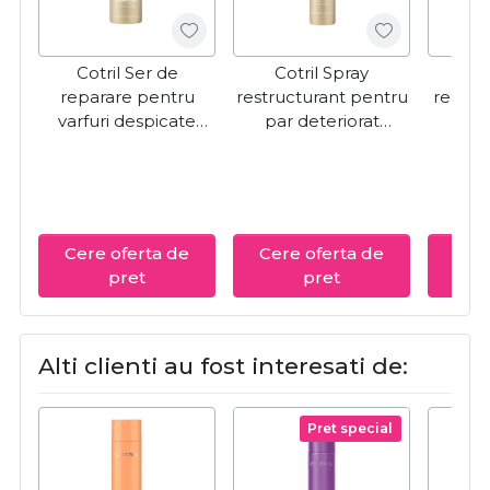
Cotril Ser de
Cotril Spray
Cotr
reparare pentru
restructurant pentru
repara
varfuri despicate
par deteriorat
d
Regeneration 4
Regeneration 2 Hair
Reg
Mirror Effect Split
Mist 250ml
Repair
Ends 200ml
Cere oferta de
Cere oferta de
Cere
pret
pret
Alti clienti au fost interesati de:
Pret special