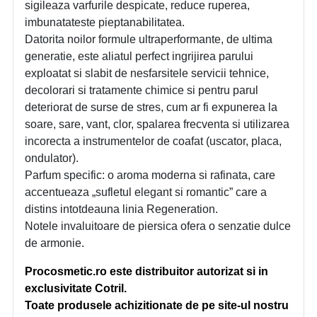
sigileaza varfurile despicate, reduce ruperea,
imbunatateste pieptanabilitatea.
Datorita noilor formule ultraperformante, de ultima
generatie, este aliatul perfect ingrijirea parului
exploatat si slabit de nesfarsitele servicii tehnice,
decolorari si tratamente chimice si pentru parul
deteriorat de surse de stres, cum ar fi expunerea la
soare, sare, vant, clor, spalarea frecventa si utilizarea
incorecta a instrumentelor de coafat (uscator, placa,
ondulator).
Parfum specific: o aroma moderna si rafinata, care
accentueaza „sufletul elegant si romantic” care a
distins intotdeauna linia Regeneration.
Notele invaluitoare de piersica ofera o senzatie dulce
de armonie.
Procosmetic.ro este distribuitor autorizat si in
exclusivitate Cotril.
Toate produsele achizitionate de pe site-ul nostru