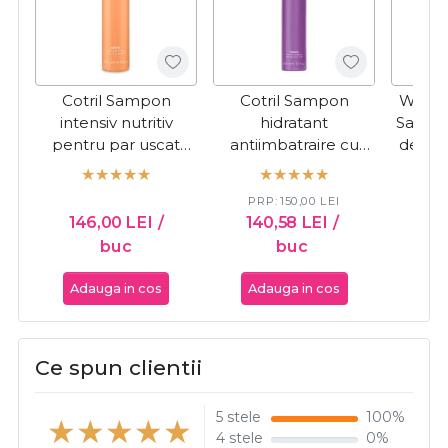
Cotril Sampon
Cotril Sampon
Wella 
intensiv nutritiv
hidratant
Sampo
pentru par uscat
antiimbatraire cu
deteri
Nutro High
acid hialuronic
Repa
Nourishing Miracle
Timeless 300ml
PRP:
150,00
LEI
PR
300ml
146,00
LEI
/
140,58
LEI
/
18
buc
buc
Adauga in cos
Adauga in cos
Ada
Ce spun clientii
5 stele
100%
4 stele
0%