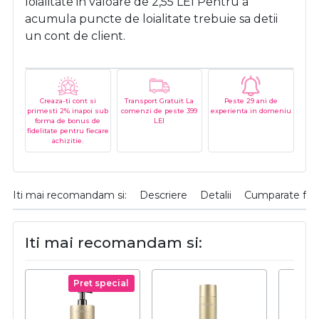
loialitate in valoare de
2,55
LEI
Pentru a
acumula puncte de loialitate trebuie sa detii
un cont de client.
Creaza-ti cont si
Transport Gratuit La
Peste 29 ani de
primesti 2% inapoi sub
comenzi de peste 399
experienta in domeniu
forma de bonus de
LEI
fidelitate pentru fiecare
achizitie.
Iti mai recomandam si:
Descriere
Detalii
Cumparate fre
Iti mai recomandam si:
Pret special