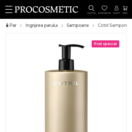
CAUTA
FAVORITE
CONT
COS
🧴Par
Ingrijirea parului
Sampoane
Cotril Sampon d
Pret special