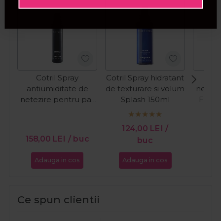
Cotril Spray
Cotril Spray hidratant
Nik
antiumiditate de
de texturare si volum
netezi
netezire pentru par
Splash 150ml
Fairy 
Umbrella 150ml
PR
15
124,00
LEI
/
158,00
LEI
/ buc
buc
Adauga in cos
Adauga in cos
Ada
Ce spun clientii