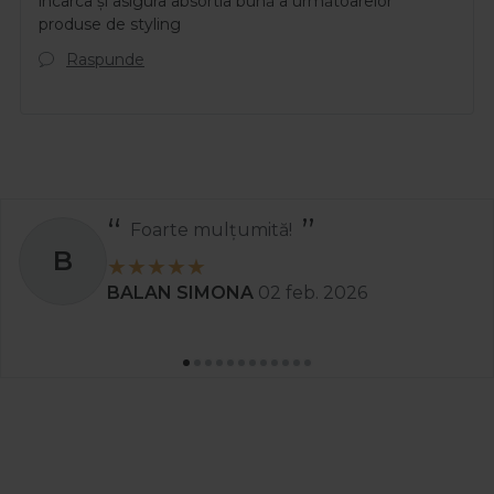
incarca și asigura absortia bună a următoarelor
produse de styling
Raspunde
Foarte mulțumită!
B
BALAN SIMONA
02 feb. 2026