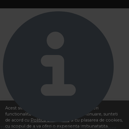
Acest site foloseste cookies pentru a va oferi
functionalitatea dorita. Navigand in continuare, sunteti
de acord cu
Politica de cookies
si cu plasarea de cookies,
cu scopul de a va oferi o experienta imbunatatita.
There was an error initializing the chat component