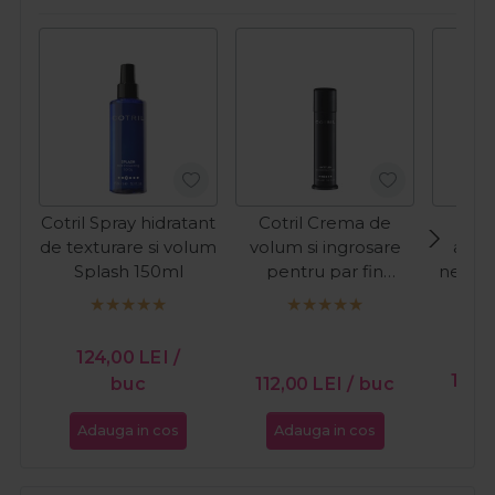
Cotril Spray hidratant
Cotril Crema de
Co
de texturare si volum
volum si ingrosare
anti
Splash 150ml
pentru par fin
netezi
Untitled 100ml
Umbr
124,00
LEI
/
158,
buc
112,00
LEI
/ buc
Adauga in cos
Adauga in cos
Ada