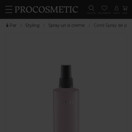
CAUTA
FAVORITE
CONT
COS
🧴Par
Styling
Spray-uri si creme
Cotril Spray de pr