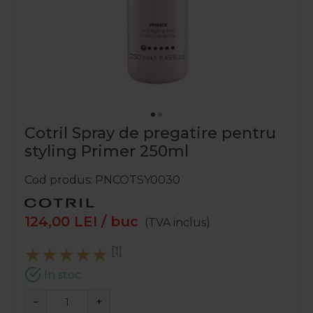
Cotril Spray de pregatire pentru
styling Primer 250ml
Cod produs
PNCOTSY0030
124,00
LEI
/ buc
(TVA inclus)
[1]
In stoc
−
+