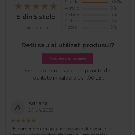
5 stele
100%
4 stele
0%
3 stele
0%
5 din 5 stele
2 stele
0%
1 stea
0%
Din 1 voturi
Detii sau ai utilizat produsul?
Posteaza review
Scrie-ti parerea si castiga puncte de
loialitate in valoare de 1,00 LEI.
Adriana
A
24 iun. 2023
Un primer pentru par care miroase deosebit, nu