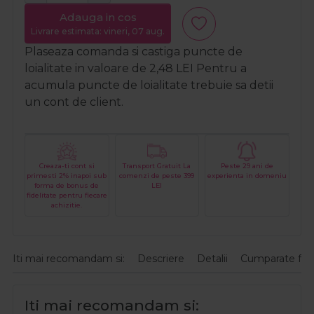
Adauga in cos
Livrare estimata: vineri, 07 aug.
Plaseaza comanda si castiga puncte de
loialitate in valoare de
2,48
LEI
Pentru a
acumula puncte de loialitate trebuie sa detii
un cont de client.
Creaza-ti cont si
Transport Gratuit La
Peste 29 ani de
primesti 2% inapoi sub
comenzi de peste 399
experienta in domeniu
forma de bonus de
LEI
fidelitate pentru fiecare
achizitie.
Iti mai recomandam si:
Descriere
Detalii
Cumparate fre
Iti mai recomandam si: