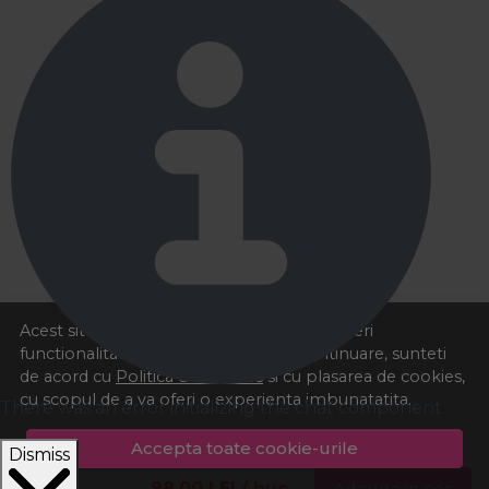
Acest site foloseste cookies pentru a va oferi
functionalitatea dorita. Navigand in continuare, sunteti
de acord cu
Politica de cookies
si cu plasarea de cookies,
cu scopul de a va oferi o experienta imbunatatita.
There was an error initializing the chat component
Accepta toate cookie-urile
Dismiss
98,00
LEI
/ buc
Adauga in cos