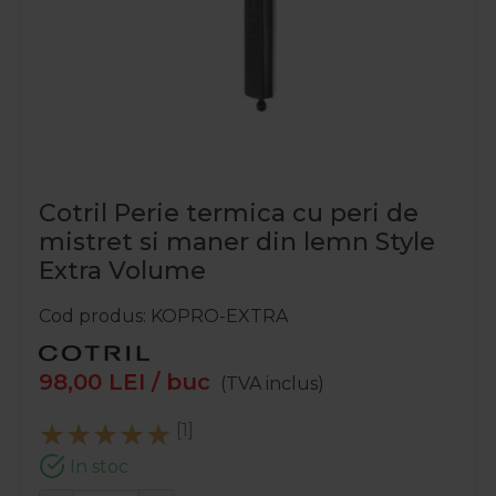
Cotril Perie termica cu peri de
mistret si maner din lemn Style
Extra Volume
Cod produs
KOPRO-EXTRA
98,00
LEI
/ buc
(TVA inclus)
[1]
In stoc