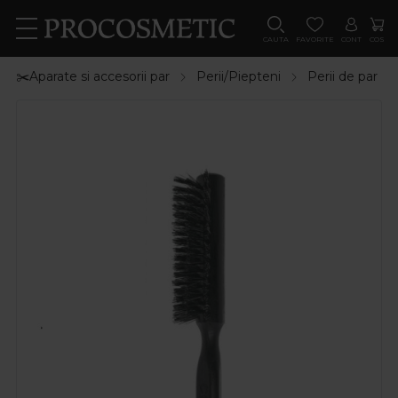
CAUTA
FAVORITE
CONT
COS
✂️Aparate si accesorii par
Perii/Piepteni
Perii de par