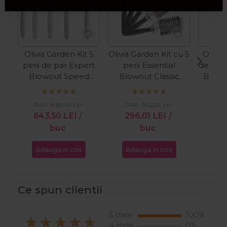
Olivia Garden Kit 5
Olivia Garden Kit cu 5
Olivia
perii de par Expert
perii Essential
de par
Blowout Speed
Blowout Classic
Blowo
White&Grey
Silver
PRP:
838,00
LEI
PRP:
302,00
LEI
PR
643,50
LEI
/
296,01
LEI
/
14
buc
buc
Adauga in cos
Adauga in cos
Ada
Ce spun clientii
5 stele
100%
4 stele
0%