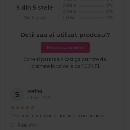
3 stele
0%
5 din 5 stele
2 stele
0%
1 stea
0%
Din 1 voturi
Detii sau ai utilizat produsul?
Posteaza review
Scrie-ti parerea si castiga puncte de
loialitate in valoare de 1,00 LEI.
sorina
S
29 iun. 2024
Descurca foarte bine și lasa parul mai stralucitor
Raspunde