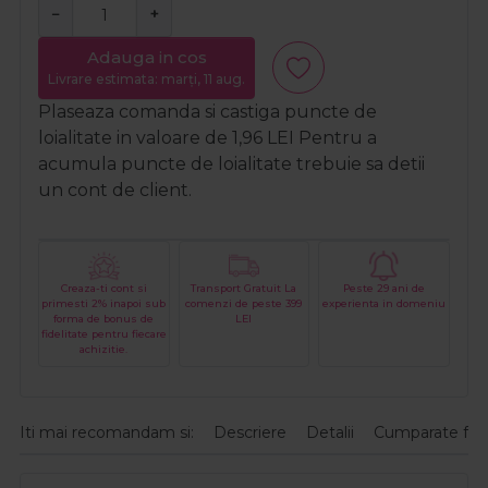
−
+
Adauga in cos
Livrare estimata: marți, 11 aug.
Plaseaza comanda si castiga puncte de
loialitate in valoare de
1,96
LEI
Pentru a
acumula puncte de loialitate trebuie sa detii
un cont de client.
Creaza-ti cont si
Transport Gratuit La
Peste 29 ani de
primesti 2% inapoi sub
comenzi de peste 399
experienta in domeniu
forma de bonus de
LEI
fidelitate pentru fiecare
achizitie.
Iti mai recomandam si:
Descriere
Detalii
Cumparate fre