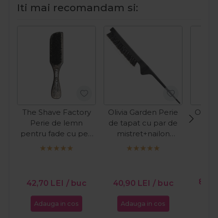
Iti mai recomandam si:
The Shave Factory
Olivia Garden Perie
Olivia
Perie de lemn
de tapat cu par de
de 
pentru fade cu peri
mistret+nailon
Blo
de mistret S
Expert Style Up
Whit
Combo
PR
83,
42,70
LEI
/ buc
40,90
LEI
/ buc
Adauga in cos
Adauga in cos
Ada