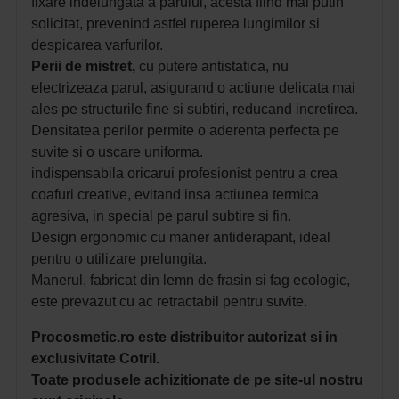
fixare indelungata a parului, acesta fiind mai putin
solicitat, prevenind astfel ruperea lungimilor si
despicarea varfurilor.
Perii de mistret,
cu putere antistatica, nu
electrizeaza parul, asigurand o actiune delicata mai
ales pe structurile fine si subtiri, reducand incretirea.
Densitatea perilor permite o aderenta perfecta pe
suvite si o uscare uniforma.
indispensabila oricarui profesionist pentru a crea
coafuri creative, evitand insa actiunea termica
agresiva, in special pe parul subtire si fin.
Design ergonomic cu maner antiderapant, ideal
pentru o utilizare prelungita.
Manerul, fabricat din lemn de frasin si fag ecologic,
este prevazut cu ac retractabil pentru suvite.
Procosmetic.ro este distribuitor autorizat si in
exclusivitate Cotril.
Toate produsele achizitionate de pe site-ul nostru