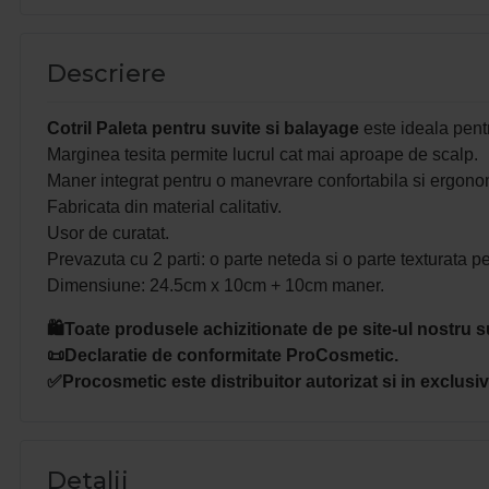
Descriere
Cotril Paleta pentru suvite si balayage
este ideala pentr
Marginea tesita permite lucrul cat mai aproape de scalp.
Maner integrat pentru o manevrare confortabila si ergono
Fabricata din material calitativ.
Usor de curatat.
Prevazuta cu 2 parti: o parte neteda si o parte texturata p
Dimensiune: 24.5cm x 10cm + 10cm maner.
🛍️Toate produsele achizitionate de pe site-ul nostru s
📜Declaratie de conformitate ProCosmetic.
✅Procosmetic este distribuitor autorizat si in exclusivi
Detalii