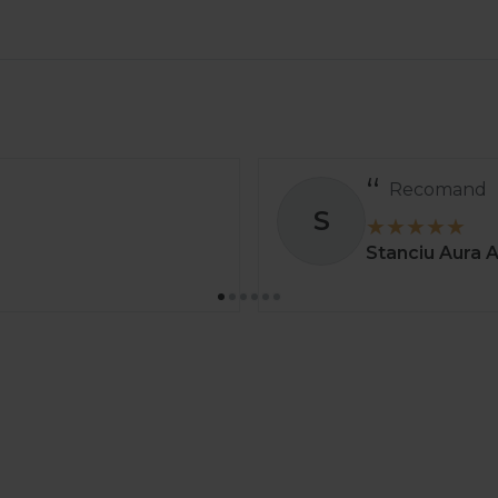
Comanda a v
S
greșit și au ș
Stoica C
01 a