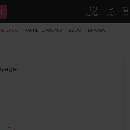
FAVORITE
CONT
COS
RE STOC
PACHETE PROMO
BLOG
BRANDS
layage