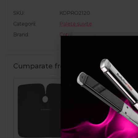
SKU
KOPRO2120
Categorii
Palete suvite
Brand
Cotril
Cumparate frecvent impreuna: