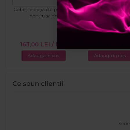
Cotril Pelerina din poliester
Cotril Ulei hidratant p
pentru salon
par Beach Summer M
Oil 30ml
163,00
LEI
/ buc
118,00
LEI
/ bu
Adauga in cos
Adauga in cos
Ce spun clientii
Scrie