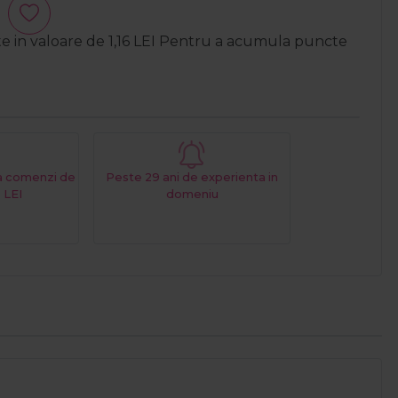
te in valoare de
1,16
LEI
Pentru a acumula puncte
La comenzi de
Peste 29 ani de experienta in
 LEI
domeniu