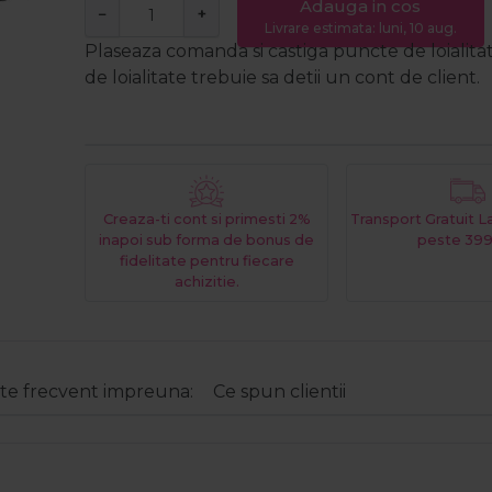
Adauga in cos
−
+
Livrare estimata: luni, 10 aug.
Plaseaza comanda si castiga puncte de loialita
de loialitate trebuie sa detii un cont de client.
Creaza-ti cont si primesti 2%
Transport Gratuit 
inapoi sub forma de bonus de
peste 399
fidelitate pentru fiecare
achizitie.
e frecvent impreuna:
Ce spun clientii