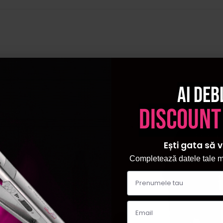
Ai deb
discount
Pret sp
Ești gata să v
Completează datele tale ma