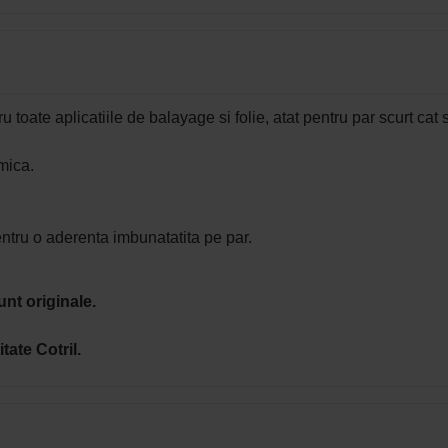
u toate aplicatiile de balayage si folie, atat pentru par scurt cat 
mica.
entru o aderenta imbunatatita pe par.
unt originale.
tate Cotril.