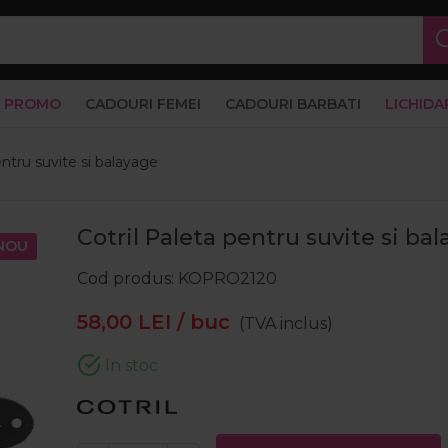
PROMO
CADOURI FEMEI
CADOURI BARBATI
LICHIDA
entru suvite si balayage
Cotril Paleta pentru suvite si ba
NOU
Cod produs
KOPRO2120
58,00
LEI
/ buc
(TVA inclus)
In stoc