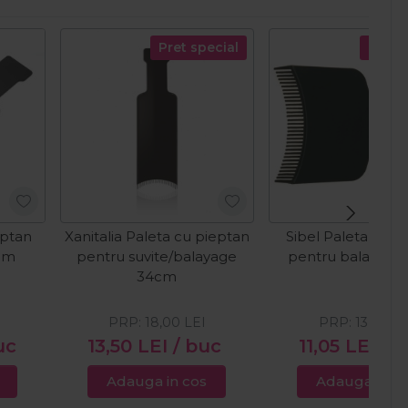
Pret special
Pret s
eptan
Xanitalia Paleta cu pieptan
Sibel Paleta cu p
3cm
pentru suvite/balayage
pentru balayage
34cm
PRP:
18,00
LEI
PRP:
13,00
LE
uc
13,50
LEI
/ buc
11,05
LEI
/ 
Adauga in cos
Adauga in c