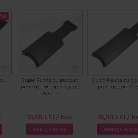
ial
tru
Cupio Paleta cu pieptan
Cupio Paleta cu pi
pentru suvite si balayage
pentru suvite 3
25.5cm
c
18,00
LEI
/ buc
18,00
LEI
/ b
Adauga in cos
Adauga in cos