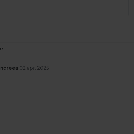
enit rapid prompți cu lucruri de calitate am luat ceva
i retur .Recomand
pr. 2025