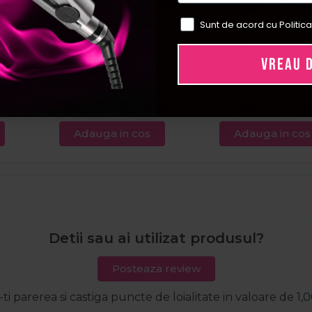
entru
Cotril Ulei intens nutritiv
Babyliss Pro Peler
Sunt de acord cu Politica
agic
pentru par uscat Miracle Oil
neagra pentru sa
Nutro 100ml
VREAU 
PRP:
62,39
LEI
c
206,00
LEI
/ buc
24,66
LEI
/ b
Adauga in cos
Adauga in cos
Detii sau ai utilizat produsul?
Posteaza review
-ti parerea si castiga puncte de loialitate in valoare de 1,0