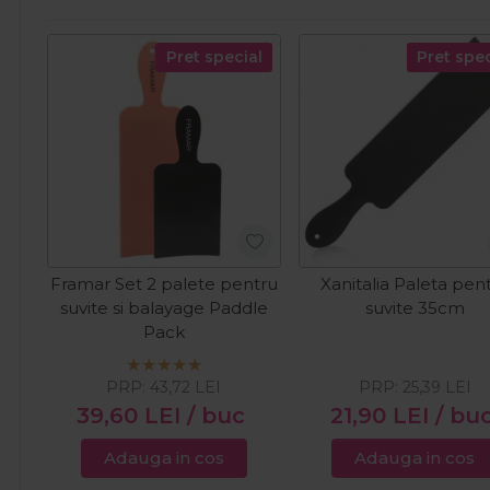
Pret special
Pret spec
Framar Set 2 palete pentru
Xanitalia Paleta pen
suvite si balayage Paddle
suvite 35cm
Pack
PRP:
43,72
LEI
PRP:
25,39
LEI
39,60
LEI
/ buc
21,90
LEI
/ bu
Adauga in cos
Adauga in cos