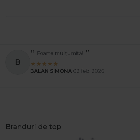
Totul a decurs perfect și rapid.
A
Ady
01 apr. 2025
Branduri de top