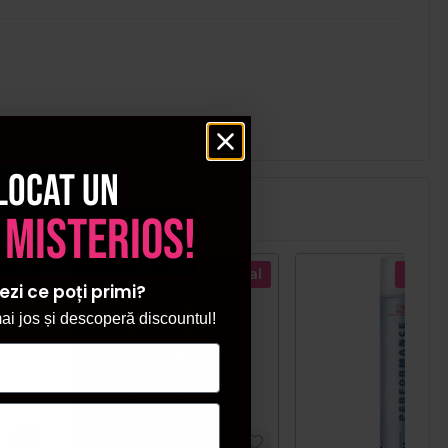
locat un
 misterios!
ecial
Pret special
Pret s
ezi ce poți primi?
i jos și descoperă discountul!