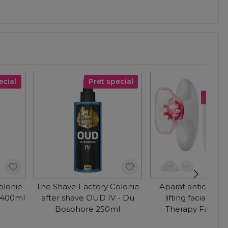
ecial
Pret special
Pret s
olonie
The Shave Factory Colonie
Aparat anticeluliti
n 400ml
after shave OUD IV - Du
lifting facial EM
Bosphore 250ml
Therapy Face&
Sculptor