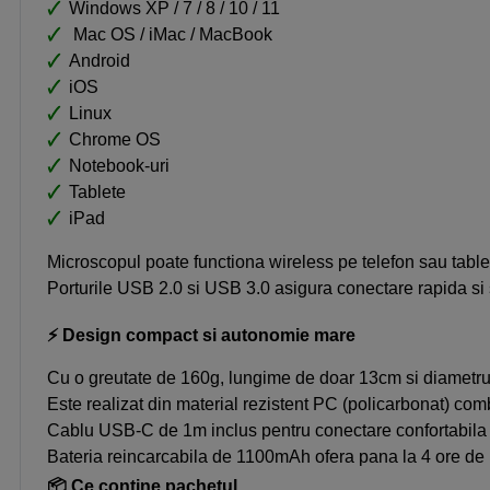
🗸
Windows XP / 7 / 8 / 10 / 11
🗸
Mac OS / iMac / MacBook
🗸
Android
🗸
iOS
🗸
Linux
🗸
Chrome OS
🗸
Notebook-uri
🗸
Tablete
🗸
iPad
Microscopul poate functiona wireless pe telefon sau tabl
Porturile USB 2.0 si USB 3.0 asigura conectare rapida si st
⚡ Design compact si autonomie mare
Cu o greutate de 160g, lungime de doar 13cm si diametru d
Este realizat din material rezistent PC (policarbonat) co
Cablu USB-C de 1m inclus pentru conectare confortabila si 
Bateria reincarcabila de 1100mAh ofera pana la 4 ore de ut
📦 Ce contine pachetul