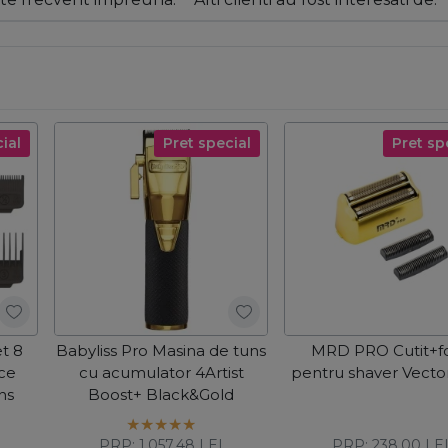
ial
Pret special
Pret sp
et 8
Babyliss Pro Masina de tuns
MRD PRO Cutit+fo
ce
cu acumulator 4Artist
pentru shaver Vecto
ns
Boost+ Black&Gold
PRP:
1.057,48
LEI
PRP:
238,00
LE