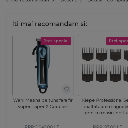
Iti mai recomandam si:
Pret special
Pret spec
Wahl Masina de tuns fara fir
Kiepe Professional S
Super Taper X Cordless
inaltatoare magneti
pentru masini de tu
PRP:
1.042,00
LEI
PRP:
97,00
LEI