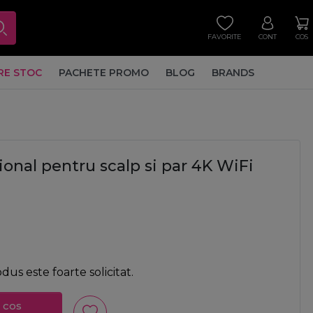
FAVORITE
CONT
COS
RE STOC
PACHETE PROMO
BLOG
BRANDS
ional pentru scalp si par 4K WiFi
us este foarte solicitat.
 cos