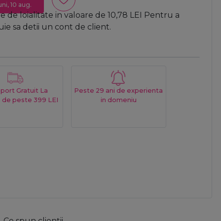
uni, 10 aug.
 de loialitate in valoare de
10,78
LEI
Pentru a
e sa detii un cont de client.
port Gratuit La
Peste 29 ani de experienta
 de peste 399 LEI
in domeniu
Ce spun clientii