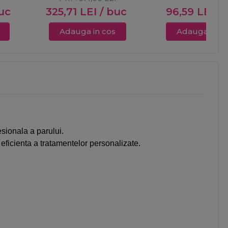
uc
325,71
LEI
/ buc
96,59
LEI
/ 
Adauga in cos
Adauga in c
esionala a parului.
 eficienta a tratamentelor personalizate.