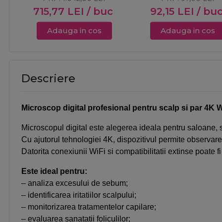
715,77
LEI
/ buc
92,15
LEI
/ bu
Adauga in cos
Adauga in cos
Descriere
Microscop digital profesional pentru scalp si par 4K W
Microscopul digital este alegerea ideala pentru saloane, sp
Cu ajutorul tehnologiei 4K, dispozitivul permite observare
Datorita conexiunii WiFi si compatibilitatii extinse poate fi
Este ideal pentru:
– analiza excesului de sebum;
– identificarea iritatiilor scalpului;
– monitorizarea tratamentelor capilare;
– evaluarea sanatatii foliculilor;