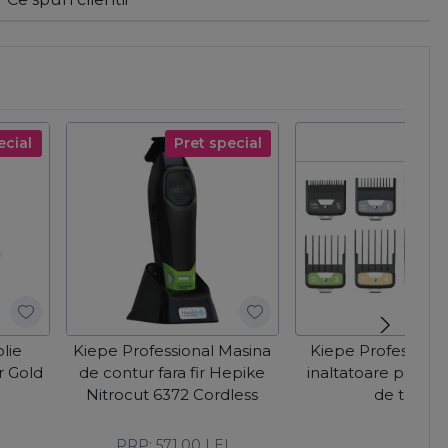
ecial
Pret special
lie
Kiepe Professional Masina
Kiepe Professiona
r Gold
de contur fara fir Hepike
inaltatoare pentru
Nitrocut 6372 Cordless
de tuns
I
PRP:
571,00
LEI