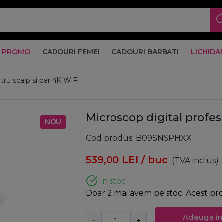
PROMO
CADOURI FEMEI
CADOURI BARBATI
LICHIDA
tru scalp si par 4K WiFi
Microscop digital profes
NOU
Cod produs
B09SNSPHXX
539,00
LEI
/ buc
(TVA inclus)
In stoc
Doar 2 mai avem pe stoc. Acest prod
Adauga in
−
+