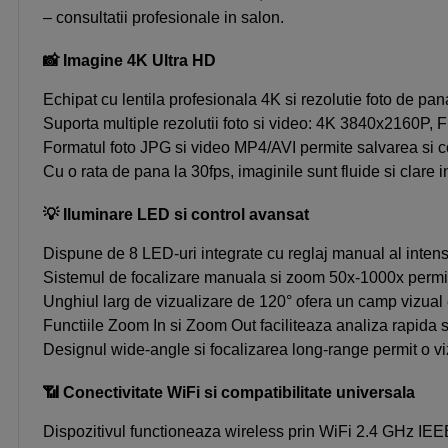
– consultatii profesionale in salon.
📸 Imagine 4K Ultra HD
Echipat cu lentila profesionala 4K si rezolutie foto de pan
Suporta multiple rezolutii foto si video: 4K 3840x2160P,
Formatul foto JPG si video MP4/AVI permite salvarea si c
Cu o rata de pana la 30fps, imaginile sunt fluide si clare i
💡 Iluminare LED si control avansat
Dispune de 8 LED-uri integrate cu reglaj manual al intensitat
Sistemul de focalizare manuala si zoom 50x-1000x permite 
Unghiul larg de vizualizare de 120° ofera un camp vizual e
Functiile Zoom In si Zoom Out faciliteaza analiza rapida si
Designul wide-angle si focalizarea long-range permit o viz
📶 Conectivitate WiFi si compatibilitate universala
Dispozitivul functioneaza wireless prin WiFi 2.4 GHz IEEE