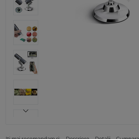
Iti mai recomandam si:
Descriere
Detalii
Cumparat