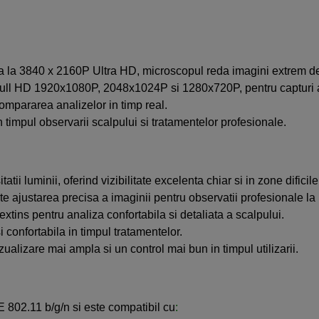
a la 3840 x 2160P Ultra HD, microscopul reda imagini extrem de cl
 Full HD 1920x1080P, 2048x1024P si 1280x720P, pentru capturi ad
ompararea analizelor in timp real.
n timpul observarii scalpului si tratamentelor profesionale.
ii luminii, oferind vizibilitate excelenta chiar si in zone dificile
ajustarea precisa a imaginii pentru observatii profesionale la 
xtins pentru analiza confortabila si detaliata a scalpului.
 confortabila in timpul tratamentelor.
ualizare mai ampla si un control mai bun in timpul utilizarii.
 802.11 b/g/n si este compatibil cu
: