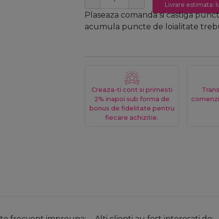
Livrare estimata: l
Plaseaza comanda si castiga puncte
acumula puncte de loialitate trebui
Creaza-ti cont si primesti
Trans
2% inapoi sub forma de
comenzi
bonus de fidelitate pentru
fiecare achizitie.
e frecvent impreuna:
Alti clienti au fost interesati de: