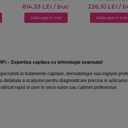
c
814,33
LEI
/ buc
226,10
LEI
/ b
Adauga in cos
Adauga in cos
iFi – Expertiza capilara cu tehnologie avansata!
ecialisti in tratamente capilare, dermatologie sau ingrijire prof
a detaliata a scalpului pentru diagnosticare precisa si aplicarea
 utilizat rapid si usor in orice salon sau cabinet profesional.