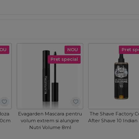
OU
NOU
Pret sp
Pret special
loza
Evagarden Mascara pentru
The Shave Factory C
60cm
volum extrem si alungire
After Shave 10 India
Nutri Volume 8ml