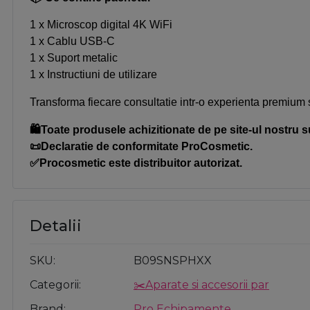
1 x Microscop digital 4K WiFi
1 x Cablu USB-C
1 x Suport metalic
1 x Instructiuni de utilizare
Transforma fiecare consultatie intr-o experienta premium si
🛍️Toate produsele achizitionate de pe site-ul nostru s
📜Declaratie de conformitate ProCosmetic.
✅Procosmetic este distribuitor autorizat.
Detalii
SKU
B09SNSPHXX
Categorii
✂️Aparate si accesorii par
Brand
Pro Echipamente