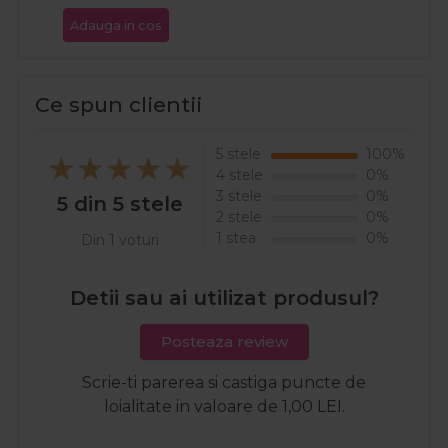
Adauga in cos
Ce spun clientii
5 stele
100%
4 stele
0%
3 stele
0%
5 din 5 stele
2 stele
0%
1 stea
0%
Din 1 voturi
Detii sau ai utilizat produsul?
Posteaza review
Scrie-ti parerea si castiga puncte de
loialitate in valoare de 1,00 LEI.