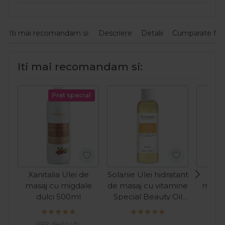
Iti mai recomandam si:
Descriere
Detalii
Cumparate fre
Iti mai recomandam si:
Pret special
Xanitalia Ulei de
Solanie Ulei hidratant
Xanit
masaj cu migdale
de masaj cu vitamine
masaj
dulci 500ml
Special Beauty Oil
gua
Vitamin 250ml
PRP:
64,00
LEI
PR