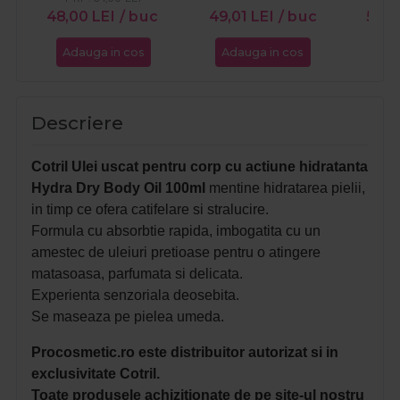
48,00
LEI
/ buc
49,01
LEI
/ buc
55,8
Adauga in cos
Adauga in cos
Ada
Descriere
Cotril Ulei uscat pentru corp cu actiune hidratanta
Hydra Dry Body Oil 100ml
mentine hidratarea pielii,
in timp ce o
fera catifelare si stralucire.
Formula cu absorbtie rapida, imbogatita cu un
amestec de uleiuri pretioase pentru o atingere
matasoasa, parfumata si delicata.
Experienta senzoriala deosebita.
Se maseaza pe pielea umeda.
Procosmetic.ro este distribuitor autorizat si in
exclusivitate Cotril.
Toate produsele achizitionate de pe site-ul nostru