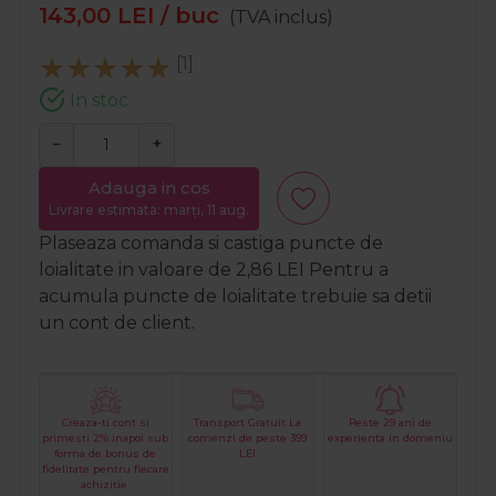
143,00
LEI
/ buc
(TVA inclus)
[1]
In stoc
−
+
Adauga in cos
Livrare estimata: marți, 11 aug.
Plaseaza comanda si castiga puncte de
loialitate in valoare de
2,86
LEI
Pentru a
acumula puncte de loialitate trebuie sa detii
un cont de client.
Creaza-ti cont si
Transport Gratuit La
Peste 29 ani de
primesti 2% inapoi sub
comenzi de peste 399
experienta in domeniu
forma de bonus de
LEI
fidelitate pentru fiecare
achizitie.