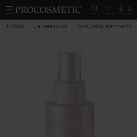
CAUTA
FAVORITE
CONT
COS
🧍🏻Corp
Ulei pentru corp
Cotril Ulei hidratant pentru