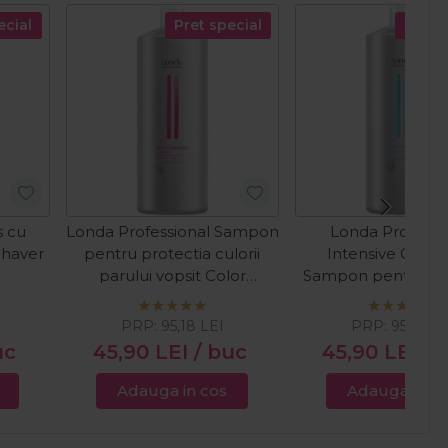
ecial
Pret special
Pret s
s cu
Londa Professional Sampon
Londa Professi
Shaver
pentru protectia culorii
Intensive Cleans
parului vopsit Color
Sampon pentru cu
Radiance 1000ml
profunda a parului
PRP:
95,18
LEI
PRP:
95,18
LE
uc
45,90
LEI
/ buc
45,90
LEI
/ 
Adauga in cos
Adauga in c