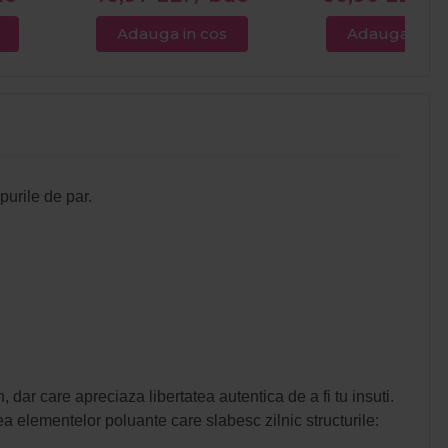
Adauga in cos
Adauga in c
purile de par.
 dar care apreciaza libertatea autentica de a fi tu insuti.
ea elementelor poluante care slabesc zilnic structurile: