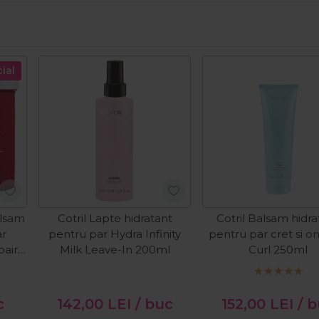
ial
alsam
Cotril Lapte hidratant
Cotril Balsam hidra
ar
pentru par Hydra Infinity
pentru par cret si o
air 2
Milk Leave-In 200ml
Curl 250ml
c
142,00
LEI
/ buc
152,00
LEI
/ 