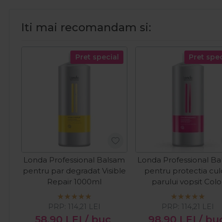
Iti mai recomandam si:
Pret special
Pret spec
Londa Professional Balsam
Londa Professional B
pentru par degradat Visible
pentru protectia culo
Repair 1000ml
parului vopsit Colo
Radiance 1000ml
PRP:
114,21
LEI
PRP:
114,21
LEI
58,90
LEI
/ buc
98,90
LEI
/ bu