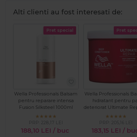
Alti clienti au fost interesati de:
Pret special
Pret spec
Wella Professionals Balsam
Wella Professionals B
pentru reparare intensa
hidratant pentru p
Fusion Silksteel 1000ml
deteriorat Ultimate Rep
500ml
PRP:
228,17
LEI
PRP:
205,16
LEI
188,10
LEI
/ buc
183,15
LEI
/ bu