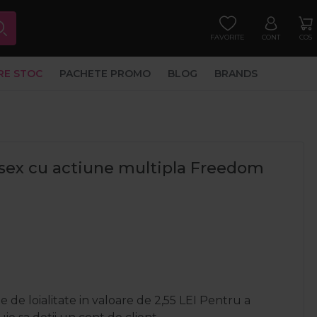
FAVORITE
CONT
COS
RE STOC
PACHETE PROMO
BLOG
BRANDS
isex cu actiune multipla Freedom
 de loialitate in valoare de
2,55
LEI
Pentru a