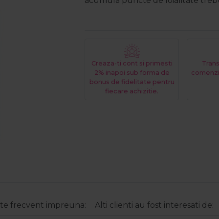
acumula puncte de loialitate trebui
Creaza-ti cont si primesti
Trans
2% inapoi sub forma de
comenzi
bonus de fidelitate pentru
fiecare achizitie.
e frecvent impreuna:
Alti clienti au fost interesati de: