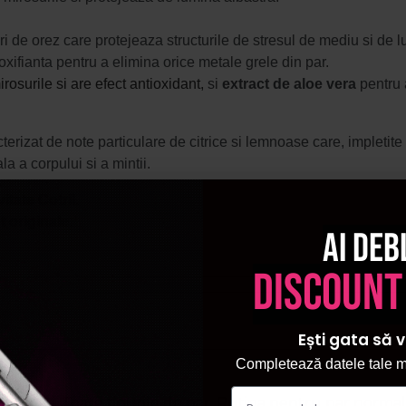
oiuri de orez care protejeaza structurile de stresul de mediu si de
xifianta pentru a elimina orice metale grele din par.
rosurile si are efect antioxidant,
si
extract de aloe vera
pentru a
cterizat de note particulare de citrice si lemnoase care, impleti
a a corpului si a mintii.
itate Cotril.
 originale.
Ai deb
discount
Ești gata să v
Completează datele tale ma
 barbati
,
Toate tipurile de par
,
Rutina pentru par normal