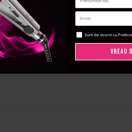
t emolient, Hidratare, Par moale, Stralucire
Sunt de acord cu Politica
n
VREAU 