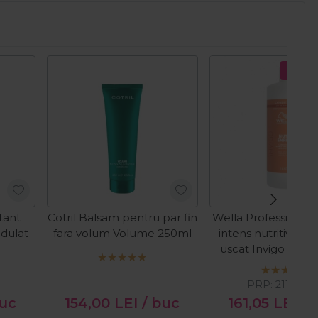
Pret s
tant
Cotril Balsam pentru par fin
Wella Professional
ndulat
fara volum Volume 250ml
intens nutritiv pen
uscat Invigo Nutri
1000ml
PRP:
211,50
L
buc
154,00
LEI
/ buc
161,05
LEI
/ 