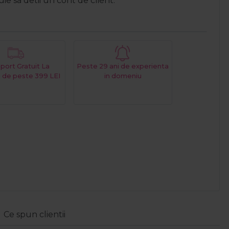
e sa detii un cont de client.
port Gratuit La
Peste 29 ani de experienta
 de peste 399 LEI
in domeniu
Ce spun clientii