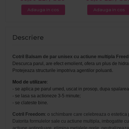
Adauga in cos
Adauga in cos
Descriere
Cotril Balsam de par unisex cu actiune multipla Fre
Descurca parul, are efect emolient, ofera un plus de hidrata
Protejeaza structurile impotriva agentilor poluanti.
Mod de utilizare
:
- se aplica pe parul umed, uscat in prosop, dupa spalare
- se lasa sa actioneze 3-5 minute;
- se clateste bine.
Cotril Freedom
: o schimbare care celebreaza o estetica pe
Datorita formulelor sale cu actiune multipla, imbogatite cu
actiune antipoluare, elimina metalele grele, neutralizeaza