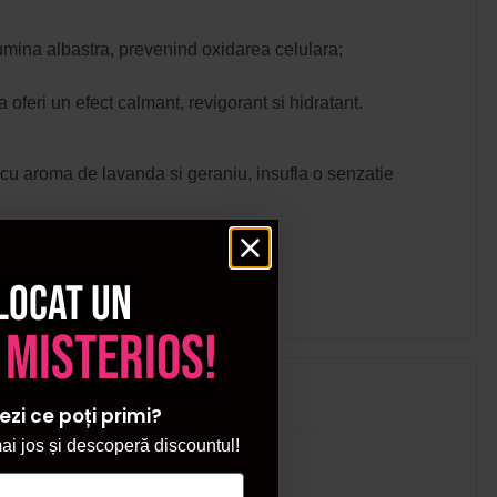
 lumina albastra, prevenind oxidarea celulara;
 oferi un efect calmant, revigorant si hidratant.
te cu aroma de lavanda si geraniu, insufla o senzatie
locat un
 misterios!
ezi ce poți primi?
i jos și descoperă discountul!