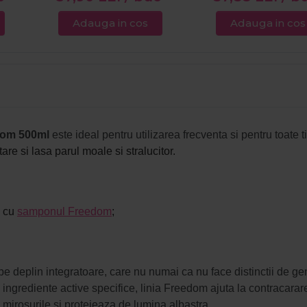
Adauga in cos
Adauga in cos
edom 500ml
este ideal pentru utilizarea frecventa si pentru toate ti
re si lasa parul moale si stralucitor.
a cu
samponul Freedom
;
 deplin integratoare, care nu numai ca nu face distinctii de gen,
 ingrediente active specifice, linia Freedom ajuta la contracarar
 mirosurile si protejeaza de lumina albastra.