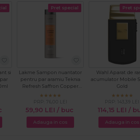
ial
Pret special
Pret sp
nt si
Lakme Sampon nuantator
Wahl Aparat de ra
 par
pentru par aramiu Teknia
acumulator Mobile 
00ml
Refresh Saffron Copper
Gold
300ml
PRP:
76,00
LEI
PRP:
143,39
LEI
c
59,90
LEI
/ buc
114,15
LEI
/ b
Adauga in cos
Adauga in cos