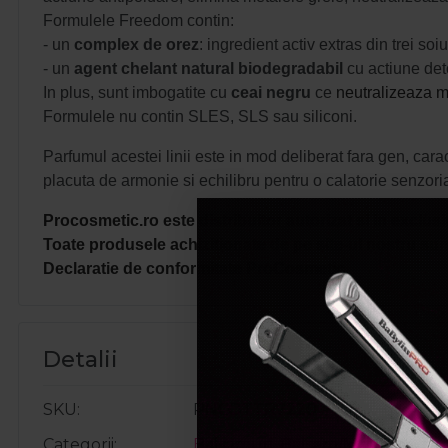
Formulele Freedom contin:
- un
complex de orez
: ingredient activ extras din trei s
- un
agent chelant natural biodegradabil
cu actiune deto
In plus, sunt imbogatite cu
ceai negru
ce
neutralizeaza mi
Formulele nu contin SLES, SLS sau siliconi.
Parfumul acestei linii este in mod deliberat fara gen, cara
placuta de armonie si echilibru pentru o calatorie senzorial
Procosmetic.ro este distribuitor autorizat si in exclusiv
Toate produsele achizitionate de pe site-ul nostru sunt
Declaratie de conformitate ProCosmetic.
Detalii
SKU
PNCOTTR7220
Categorii
Balsamuri
,
Balsam/Masca de par