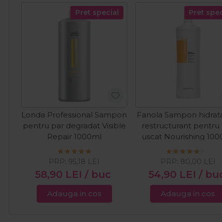
Pret special
Pret spec
Londa Professional Sampon
Fanola Sampon hidrata
pentru par degradat Visible
restructurant pentru
Repair 1000ml
uscat Nourishing 10
PRP:
95,18
LEI
PRP:
80,00
LEI
58,90
LEI
/ buc
54,90
LEI
/ bu
Adauga in cos
Adauga in cos