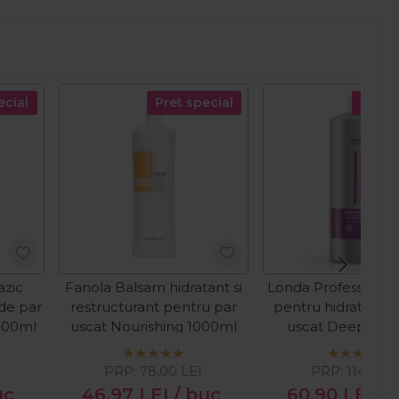
ecial
Pret special
Pret s
azic
Fanola Balsam hidratant si
Londa Professional
 de par
restructurant pentru par
pentru hidratarea 
 300ml
uscat Nourishing 1000ml
uscat Deep Moi
1000ml
PRP:
78,00
LEI
PRP:
114,21
LE
uc
46,97
LEI
/ buc
60,90
LEI
/ 