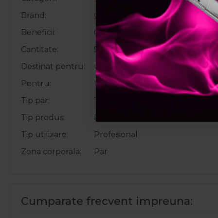
Brand
Cotril Profesional
Beneficii
Catifelare, Descurca parul, Efec
Cantitate
500ml
Destinat pentru
utilizare de profesionisti in Salo
Pentru
Unisex
Tip par
Toate tipurile de par
Tip produs
Balsam
Tip utilizare
Profesional
Zona corporala
Par
Cumparate frecvent impreuna: