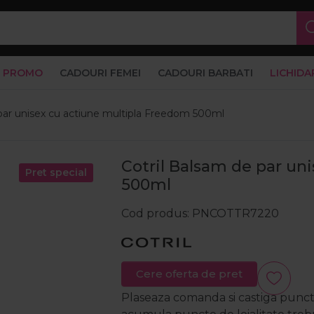
PROMO
CADOURI FEMEI
CADOURI BARBATI
LICHIDA
 par unisex cu actiune multipla Freedom 500ml
Cotril Balsam de par un
Pret special
500ml
Cod produs
PNCOTTR7220
Cere oferta de pret
Plaseaza comanda si castiga puncte