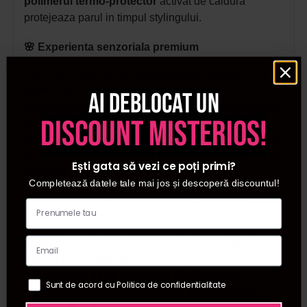
polimerul termo-protector
activat de caldura
protejeaza parul in timpul stylingului.
🌸 Experienta senzoriala premium
Parfumul Colorlife transforma fiecare utilizare intr-o
experienta rafinata.
Ai deblocat un
Notele delicate de smochine si caise sunt completate
discount misterios!
de prospetimea coacazelor negre, un buchet floral
elegant de violete, iasomie si trandafir, iar baza calda
de lemn de santal, cedru si mosc ofera persistenta si
Ești gata să vezi ce poți primi?
eleganta.
Completează datele tale mai jos și descoperă discountul!
Cotril Colorlife
– culoare vibranta, protectie si
frumusete de lunga durata.🌈
🛍️Toate produsele achizitionate de pe site-ul
nostru sunt originale.
📜Declaratie de conformitate ProCosmetic.
Sunt de acord cu Politica de confidentialitate
✅Procosmetic este distribuitor autorizat si in