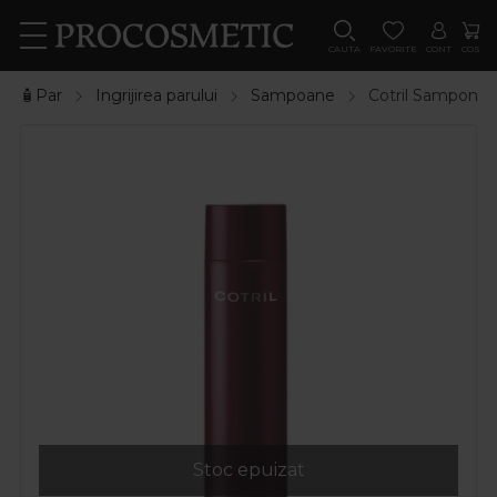
CAUTA
FAVORITE
CONT
COS
🧴Par
Ingrijirea parului
Sampoane
Cotril Sampon pe
Stoc epuizat