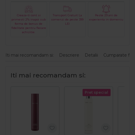
Creaza-ti cont si
Transport Gratuit La
Peste 29 ani de
primesti 2% inapoi sub
comenzi de peste 399
experienta in domeniu
forma de bonus de
LEI
fidelitate pentru fiecare
achizitie.
Iti mai recomandam si:
Descriere
Detalii
Cumparate fre
Iti mai recomandam si:
Pret special