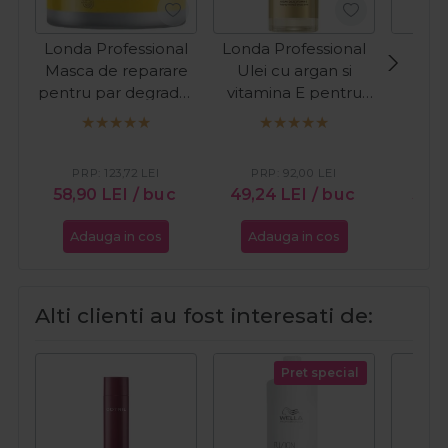
Londa Professional
Londa Professional
Fan
Masca de reparare
Ulei cu argan si
hid
pentru par degradat
vitamina E pentru
res
Visible Repair 750ml
hidratarea parului
pent
Velvet Oil 100ml
Nouri
PRP:
123,72
LEI
PRP:
92,00
LEI
PR
58,90
LEI
/ buc
49,24
LEI
/ buc
51,0
Adauga in cos
Adauga in cos
Ada
Alti clienti au fost interesati de:
Pret special