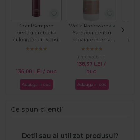
Cotril Sampon
Wella Professionals
Cot
pentru protectia
Sampon pentru
inte
culorii parului vopsit
reparare intensa
pent
ColorLife 300ml
Fusion Silksteel
Nu
1000ml
Nouri
PRP:
190,35
LEI
138,37
LEI
/
14
136,00
LEI
/ buc
buc
Adauga in cos
Adauga in cos
Ada
Ce spun clientii
Detii sau ai utilizat produsul?