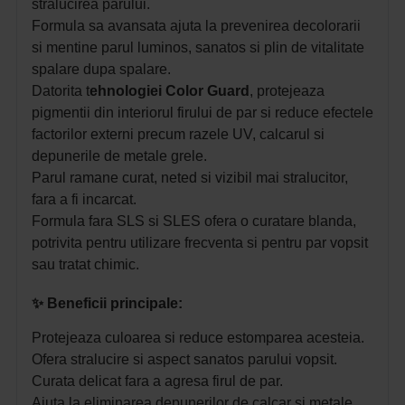
stralucirea parului.
Formula sa avansata ajuta la prevenirea decolorarii
si mentine parul luminos, sanatos si plin de vitalitate
spalare dupa spalare.
Datorita t
ehnologiei Color Guard
, protejeaza
pigmentii din interiorul firului de par si reduce efectele
factorilor externi precum razele UV, calcarul si
depunerile de metale grele.
Parul ramane curat, neted si vizibil mai stralucitor,
fara a fi incarcat.
Formula fara SLS si SLES ofera o curatare blanda,
potrivita pentru utilizare frecventa si pentru par vopsit
sau tratat chimic.
✨ Beneficii principale:
Protejeaza culoarea si reduce estomparea acesteia.
Ofera stralucire si aspect sanatos parului vopsit.
Curata delicat fara a agresa firul de par.
Ajuta la eliminarea depunerilor de calcar si metale