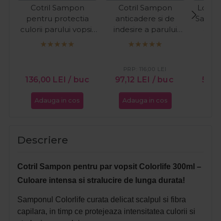
Cotril Sampon
Cotril Sampon
Londa
pentru protectia
anticadere si de
Sampo
culorii parului vopsit
indesire a parului
degr
ColorLife 300ml
Scalp Care Life
Rep
250ml
PRP:
116,00
LEI
PR
136,00
LEI
/ buc
97,12
LEI
/ buc
58,9
Adauga in cos
Adauga in cos
Ada
Descriere
Cotril Sampon pentru par vopsit Colorlife 300ml –
Culoare intensa si stralucire de lunga durata!
Samponul Colorlife curata delicat scalpul si fibra
capilara, in timp ce protejeaza intensitatea culorii si