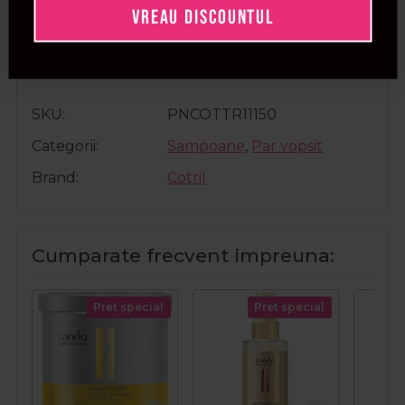
exclusivitate Cotril.
VREAU DISCOUNTUL
Detalii
SKU
PNCOTTR11150
Categorii
Sampoane
,
Par vopsit
Brand
Cotril
Cumparate frecvent impreuna:
Pret special
Pret special