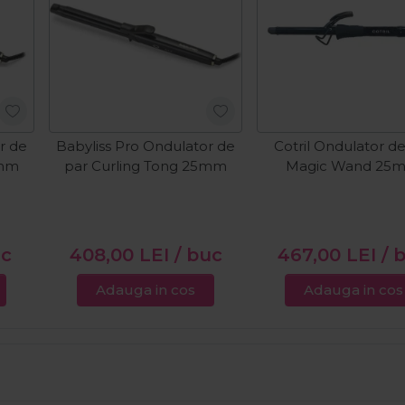
r de
Babyliss Pro Ondulator de
Cotril Ondulator d
2mm
par Curling Tong 25mm
Magic Wand 25
uc
408,00
LEI
/ buc
467,00
LEI
/ 
Adauga in cos
Adauga in cos