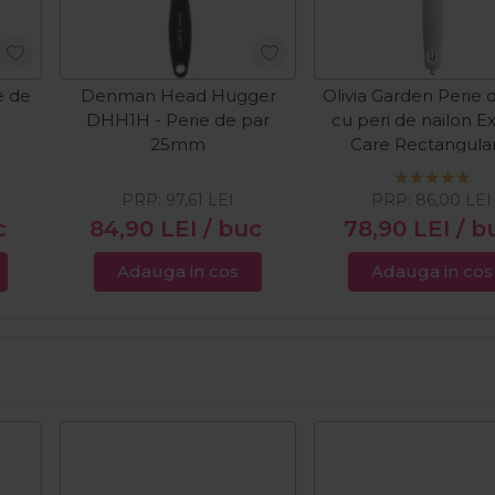
e de
Denman Head Hugger
Olivia Garden Perie 
DHH1H - Perie de par
cu peri de nailon E
25mm
Care Rectangular
PRP:
97,61
LEI
PRP:
86,00
LEI
c
84,90
LEI
/ buc
78,90
LEI
/ b
Adauga in cos
Adauga in cos