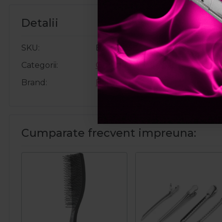
Detalii
SKU
BAB2485E
Categorii
Ondulatoare de par
Brand
Babyliss Pro
Cumparate frecvent impreuna: