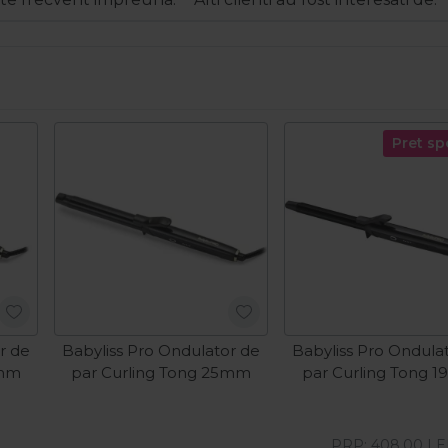
Pret sp
r de
Babyliss Pro Ondulator de
Babyliss Pro Ondula
2mm
par Curling Tong 25mm
par Curling Tong 
PRP:
408,00
LE