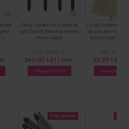
de par
Olivia Garden Kit 4 perii de
Londa Professional
xpert
par Expert Blowout Speed
de par permanent
 L
Black Label
blond solar auriu 
60ml
PRP:
666,00
LEI
PRP:
40,18
LE
uc
540,00
LEI
/ buc
22,90
LEI
/ 
Adauga in cos
Adauga in c
Pret special
Pret s