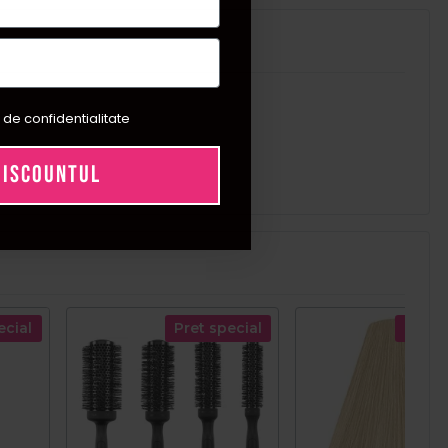
 de confidentialitate
DISCOUNTUL
ecial
Pret special
Pret s