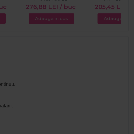
buc
276,88
LEI
/ buc
205,45
LEI
/
Adauga in cos
Adauga in c
ontinuu.
afarii.