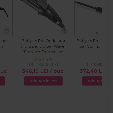
e par
Babyliss Pro Ondulator
Babyliss Pro Ondul
mm
triplu pentru par Waver
par Curling Ton
Titanium-Tourmaline
22/19/22mm
PRP:
437,84
LEI
PRP:
392,00
L
buc
346,19
LEI
/ buc
372,40
LEI
/
Adauga in cos
Adauga in c