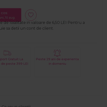
 cos
uni, 10 aug.
 de loialitate in valoare de
6,50
LEI
Pentru a
e sa detii un cont de client.
port Gratuit La
Peste 29 ani de experienta
 de peste 399 LEI
in domeniu
Ce spun clientii