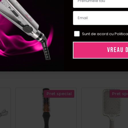
Sunt de acord cu Politica
VREAU 
Pret special
Pret sp