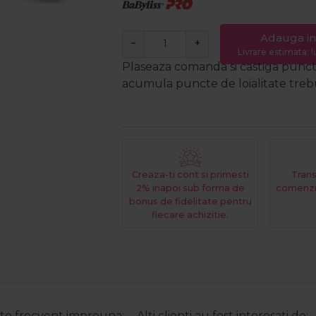
Adauga in
−
+
Livrare estimata: l
Plaseaza comanda si castiga puncte
acumula puncte de loialitate trebui
Creaza-ti cont si primesti
Trans
2% inapoi sub forma de
comenzi
bonus de fidelitate pentru
fiecare achizitie.
e frecvent impreuna:
Alti clienti au fost interesati de: