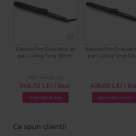
Babyliss Pro Ondulator de
Babyliss Pro Ondulato
par Curling Tong 38mm
par Curling Tong 3
PRP:
418,00
LEI
346,72
LEI
/ buc
418,00
LEI
/ b
Adauga in cos
Adauga in cos
Ce spun clientii