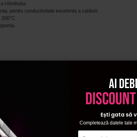
 cilindrului.
nta, pentru conductivitate excelenta a caldurii
, 200°C.
sporita.
 de miscare.
le.
Ai deb
nceputa pentru performanta ridicata, control intuitiv si durabili
discount
strumente ofera flexibilitate maxima pentru realizarea oricarui tip
unt originale.
Ești gata să v
Completează datele tale ma
.