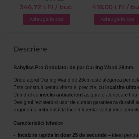
346,72
LEI
/ buc
418,00
LEI
/ b
Adauga in cos
Adauga in cos
Descriere
Babyliss Pro Ondulator de par Curling Wand 28mm
– 
Ondulatorul Curling Wand de 28cm este alegerea perfecta 
Este construit pentru viteza si precizie, cu
incalzire ultra
Cilindrul cu
invelis antiaderent
asigura o alunecare lina p
Designul rezistent si usor de curatat garanteaza durabilitat
Ergonomia imbunatatita face diferenta: varful rece permite 
Caracteristici tehnice
•
Incalzire rapida in doar 25 de secunde
– ideal pentru s