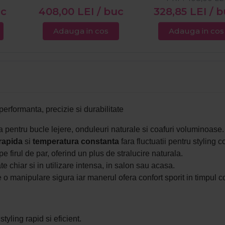
uc
408,00
LEI
/ buc
328,85
LEI
/ 
Adauga in cos
Adauga in cos
performanta, precizie si durabilitate
pentru bucle lejere, onduleuri naturale si coafuri voluminoase.
-rapida
si
temperatura
constanta
fara fluctuatii pentru styling c
e firul de par, oferind un plus de stralucire naturala.
e chiar si in utilizare intensa, in salon sau acasa.
o manipulare sigura iar manerul ofera confort sporit in timpul co
tyling rapid si eficient.