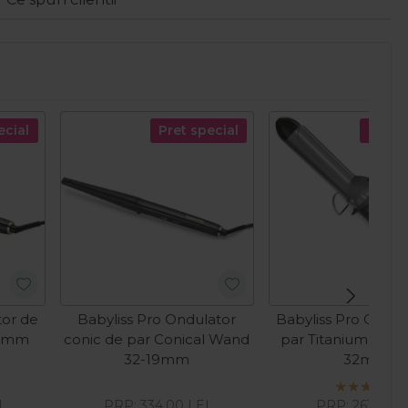
ecial
Pret special
Pret s
tor de
Babyliss Pro Ondulator
Babyliss Pro Ondul
19mm
conic de par Conical Wand
par Titanium-Tour
32-19mm
32mm
I
PRP:
334,00
LEI
PRP:
263,63
L