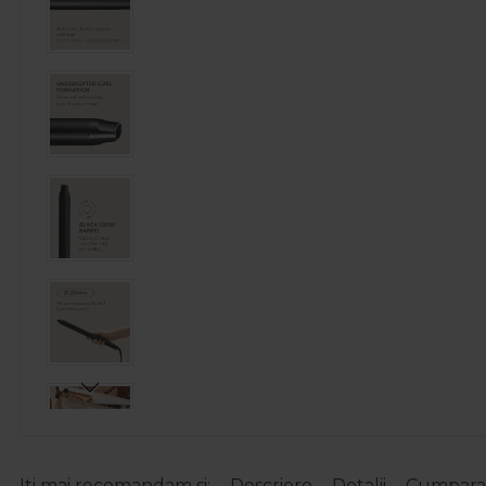
Iti mai recomandam si:
Descriere
Detalii
Cumparat