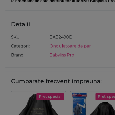
✅Procosmetic este distribuitor autorizat Babyliss Pro
Detalii
SKU
BAB2490E
Categorii
Ondulatoare de par
Brand
Babyliss Pro
Cumparate frecvent impreuna:
Pret special
Pret spec