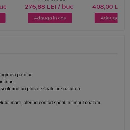
buc
276,88
LEI
/ buc
408,00
LEI
/
Adauga in cos
Adauga in c
lungimea parului.
ontinuu.
si oferind un plus de stralucire naturala.
ui mare, oferind confort sporit in timpul coafarii.