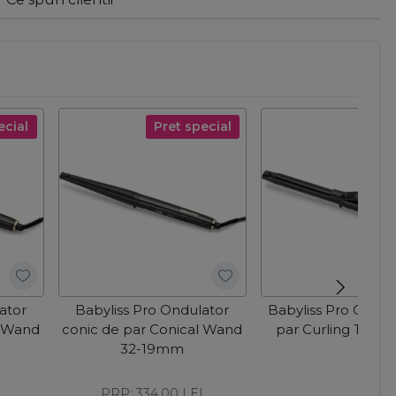
ecial
Pret special
ator
Babyliss Pro Ondulator
Babyliss Pro Ondul
l Wand
conic de par Conical Wand
par Curling Ton
32-19mm
I
PRP:
334,00
LEI