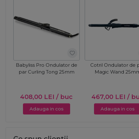
Babyliss Pro Ondulator de
Cotril Ondulator de 
par Curling Tong 25mm
Magic Wand 25m
408,00
LEI
/ buc
467,00
LEI
/ b
Adauga in cos
Adauga in cos
Ce spun clientii