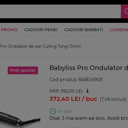
PROMO
CADOURI FEMEI
CADOURI BARBATI
LICHIDA
 Pro Ondulator de par Curling Tong 13mm
Babyliss Pro Ondulator
Pret special
Cod produs
BAB2490E
PRP: 392,00
LEI
372,40
LEI
/ buc
(TVA inclus)
In stoc
Doar 3 mai avem pe stoc. Acest prod