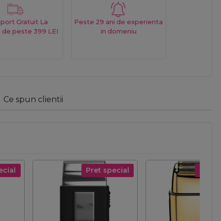
port Gratuit La
Peste 29 ani de experienta
 de peste 399 LEI
in domeniu
Ce spun clientii
ecial
Pret special
Pret s