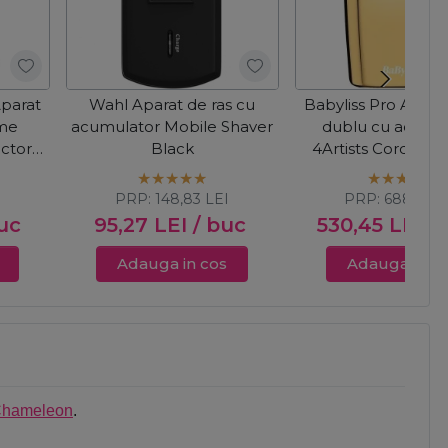
Aparat
Wahl Aparat de ras cu
Babyliss Pro Aparat
ame
acumulator Mobile Shaver
dublu cu acumu
ctor
Black
4Artists Cordless 
Gold FXFS2G
PRP:
148,83
LEI
PRP:
688,42
L
uc
95,27
LEI
/ buc
530,45
LEI
/
Adauga in cos
Adauga in c
Chameleon
.