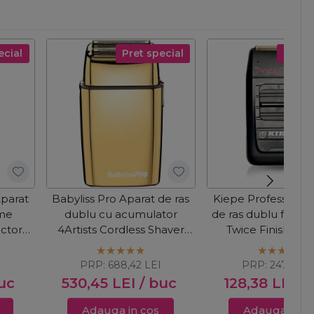
ecial
Pret special
Pret s
Aparat
Babyliss Pro Aparat de ras
Kiepe Professional
ame
dublu cu acumulator
de ras dublu fara fi
ctor
4Artists Cordless Shaver
Twice Finish Cor
Gold FXFS2GE
PRP:
688,42
LEI
PRP:
247,08
L
uc
530,45
LEI
/ buc
128,38
LEI
/
Adauga in cos
Adauga in c