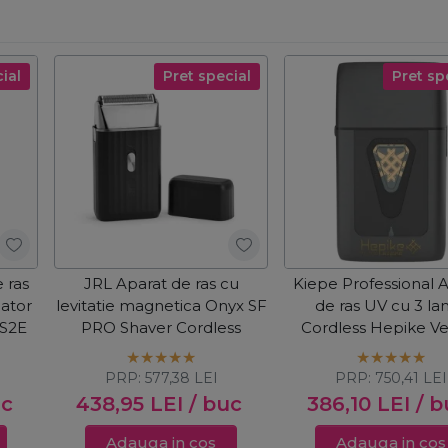
ial
Pret special
Pret sp
 ras
JRL Aparat de ras cu
Kiepe Professional 
lator
levitatie magnetica Onyx SF
de ras UV cu 3 l
FS2E
PRO Shaver Cordless
Cordless Hepike Ve
6362
PRP:
577,38
LEI
PRP:
750,41
LEI
uc
438,95
LEI
/ buc
386,10
LEI
/ b
Adauga in cos
Adauga in cos