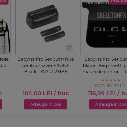
ial
Pret sp
folie
Babyliss Pro Set cutit+folie
Babyliss Pro Set cut
X02
pentru shaver FXONE
blade Deep Tooth p
Black FX79RF2MBE
masini de contur - D
FX707BD2
PRP:
181,89
LEI
c
104,00
LEI
/ buc
118,99
LEI
/ b
Adauga in cos
Adauga in cos