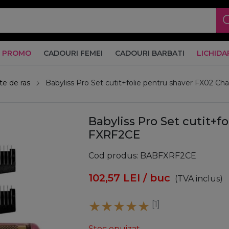
PROMO
CADOURI FEMEI
CADOURI BARBATI
LICHIDA
te de ras
Babyliss Pro Set cutit+folie pentru shaver FX02 
Babyliss Pro Set cutit+
FXRF2CE
Cod produs
BABFXRF2CE
102,57
LEI
/ buc
(TVA inclus)
[1]
Stoc epuizat