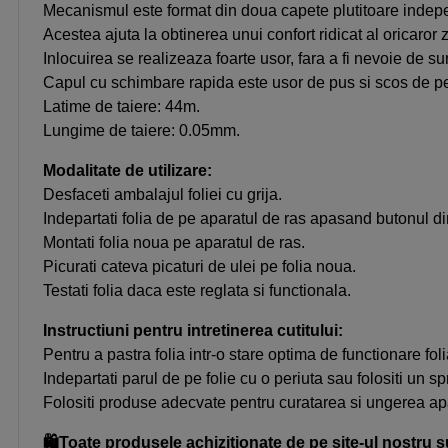
Mecanismul este format din doua capete plutitoare indep
Acestea ajuta la obtinerea unui confort ridicat al oricaror z
Inlocuirea se realizeaza foarte usor, fara a fi nevoie de su
Capul cu schimbare rapida este usor de pus si scos de pe apa
Latime de taiere: 44m.
Lungime de taiere: 0.05mm.
Modalitate de utilizare:
Desfaceti ambalajul foliei cu grija.
Indepartati folia de pe aparatul de ras apasand butonul din
Montati folia noua pe aparatul de ras.
Picurati cateva picaturi de ulei pe folia noua.
Testati folia daca este reglata si functionala.
Instructiuni pentru intretinerea cutitului:
Pentru a pastra folia intr-o stare optima de functionare fol
Indepartati parul de pe folie cu o periuta sau folositi un s
Folositi produse adecvate pentru curatarea si ungerea apa
🛍️Toate produsele achizitionate de pe site-ul nostru s