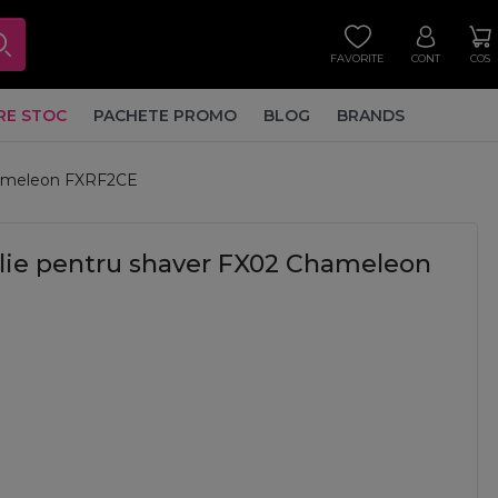
FAVORITE
CONT
COS
RE STOC
PACHETE PROMO
BLOG
BRANDS
Chameleon FXRF2CE
folie pentru shaver FX02 Chameleon