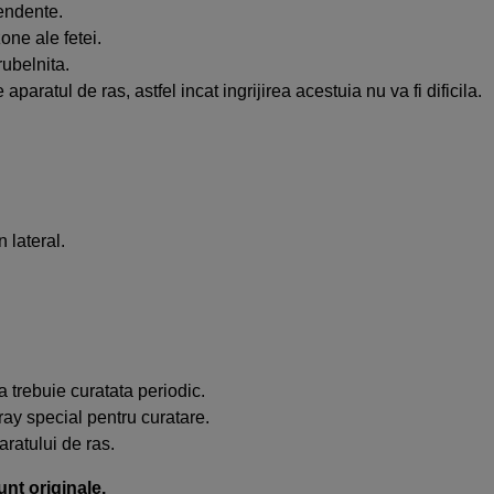
endente.
one ale fetei.
rubelnita.
ratul de ras, astfel incat ingrijirea acestuia nu va fi dificila.
 lateral.
ia trebuie curatata periodic.
pray special pentru curatare.
ratului de ras.
unt originale.