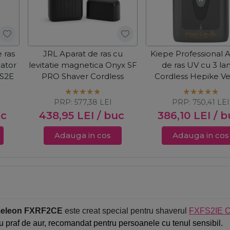
 ras
JRL Aparat de ras cu
Kiepe Professional 
lator
levitatie magnetica Onyx SF
de ras UV cu 3 l
FS2E
PRO Shaver Cordless
Cordless Hepike Ve
6362
PRP:
577,38
LEI
PRP:
750,41
LEI
uc
438,95
LEI
/ buc
386,10
LEI
/ b
Adauga in cos
Adauga in cos
hameleon FXRF2CE
este creat special pentru shaverul
FXFS2IE 
 cu praf de aur, recomandat pentru persoanele cu tenul sensibil.