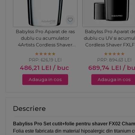
Babyliss Pro Aparat de ras
Babyliss Pro Aparat de
dublu cu acumulator
dublu cu UV si acumu
4Artists Cordless Shaver
Cordless Shaver FXL
Silver FXFS2E
PRP:
626,19
LEI
PRP:
894,63
LEI
486,21
LEI
/ buc
689,74
LEI
/ b
Adauga in cos
Adauga in cos
Descriere
Babyliss Pro Set cutit+folie pentru shaver FX02 C
Folia este fabricata din material hipoalergic din titanium