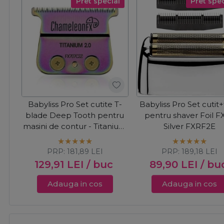
Pret special
Pret spec
Babyliss Pro Set cutite T-
Babyliss Pro Set cutit+
blade Deep Tooth pentru
pentru shaver Foil F
masini de contur - Titanium
Silver FXRF2E
Chameleon 2.0 FX707C2Z
PRP:
181,89
LEI
PRP:
189,18
LEI
129,91
LEI
/ buc
89,90
LEI
/ bu
Adauga in cos
Adauga in cos