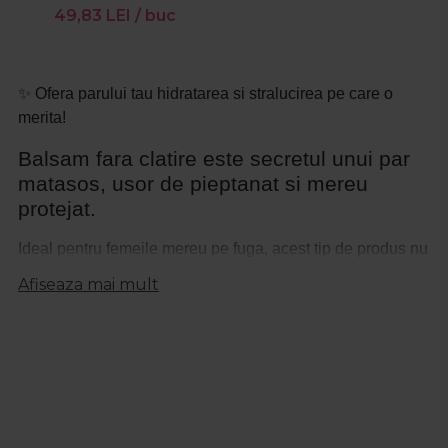
ingust 1000ml
49,83
LEI
/ buc
✨ Ofera parului tau hidratarea si stralucirea pe care o
merita!
Balsam fara clatire este secretul unui par
matasos, usor de pieptanat si mereu
protejat.
Ideal pentru femeile mereu pe fuga, acest tip de produs nu
necesita clatire si ofera hidratare instantanee, lasand firul
Afiseaza mai mult
moale si suplu. Daca ai parul ondulat sau rebel,
un balsam par cret este solutia perfecta pentru definirea
buclelor si reducerea efectului de frizz. Formulele
profesionale actioneaza in profunzime, hranind fibra
capilara si protejand-o impotriva agresiunilor externe,
precum caldura sau poluarea.