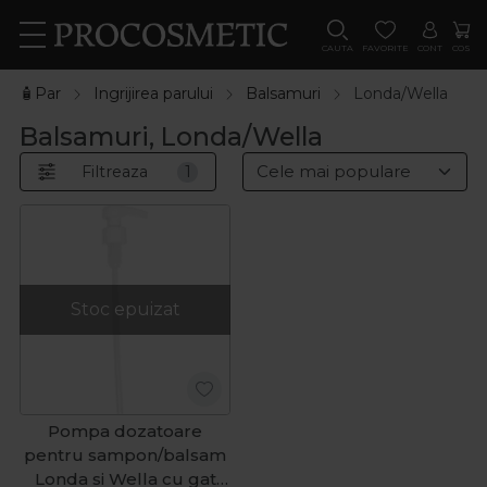
CAUTA
FAVORITE
CONT
COS
🧴Par
Ingrijirea parului
Balsamuri
Londa/Wella
Balsamuri, Londa/Wella
Filtreaza
1
Stoc epuizat
Pompa dozatoare
pentru sampon/balsam
Londa si Wella cu gat