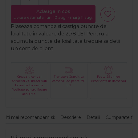
Adauga in cos
Livrare estimata: luni 10 aug. - marți 11 aug.
Plaseaza comanda si castiga puncte de
loialitate in valoare de
2,78
LEI
Pentru a
acumula puncte de loialitate trebuie sa detii
un cont de client.
Creaza-ti cont si
Transport Gratuit La
Peste 29 ani de
primesti 2% inapoi sub
comenzi de peste 399
experienta in domeniu
forma de bonus de
LEI
fidelitate pentru fiecare
achizitie.
Iti mai recomandam si:
Descriere
Detalii
Cumparate fre
Iti mai recomandam si: