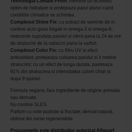
Tehnologia Climate Proof
: mentine un echilibru
optim de hidratare si protejeaza parul atunci cand
conditiile climatice se schimba.
Complexul Shine Fix:
cu extract de seminte de in
contine acizi grasi bogati in omega-3 si omega-6;
netezeste suprafata parului si ofera pana la 24 de ore
de stralucire de la radacini pana la varfuri.
Complexul Color Fix:
cu filtru UV si efect
antioxidant, protejeaza culoarea parului si il metine
stralucitor; cu un efect de lunga durata, pastreaza
91% din stralucirea si intensitatea culorii chiar si
dupa 9 spalari.
Formula vegana, fara ingrediente de origine animala
sau derivate.
Nu contine SLES.
Parfum cu note pudrate si fructate; derivat natural,
obtinut din surse regenerabile.
Procosmetic este distribuitor autorizat Alfaparf.