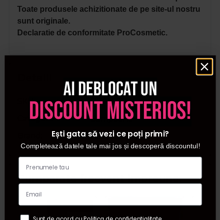
Toate produsele achizitionate de pe site-ul nostru
sunt originale.
Declaratie de conformitate ProCosmetic.
Detalii
Ai deblocat un
discount misterios!
SKU
PF025911
Categorii
Sampoane
Ești gata să vezi ce poți primi?
Brand
Alfaparf Milano
Completează datele tale mai jos și descoperă discountul!
Cumparate frecvent impreuna:
Pret special
Pret special
Sunt de acord cu Politica de confidentialitate