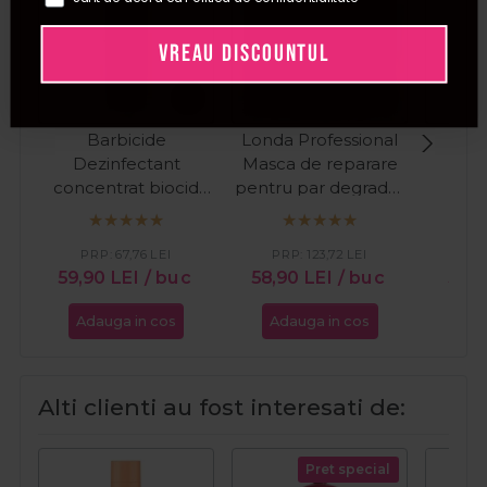
VREAU DISCOUNTUL
Barbicide
Londa Professional
Fan
Dezinfectant
Masca de reparare
hid
concentrat biocid
pentru par degradat
res
pentru instrumentar
Visible Repair 750ml
pent
si suprafete 500ml
Nouri
PRP:
67,76
LEI
PRP:
123,72
LEI
PR
59,90
LEI
/ buc
58,90
LEI
/ buc
51,0
Adauga in cos
Adauga in cos
Ada
Alti clienti au fost interesati de:
Pret special