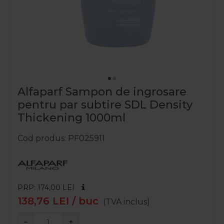
Alfaparf Sampon de ingrosare
pentru par subtire SDL Density
Thickening 1000ml
Cod produs
PF025911
PRP: 174,00
LEI
138,76
LEI
/ buc
(TVA inclus)
−
+