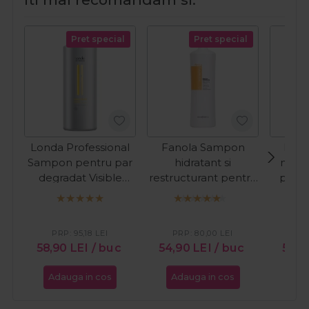
Pret special
Pret special
Londa Professional
Fanola Sampon
Lak
Sampon pentru par
hidratant si
nuant
degradat Visible
restructurant pentru
par a
Repair 1000ml
par uscat Nourishing
Refr
1000ml
Cop
PRP:
95,18
LEI
PRP:
80,00
LEI
PR
58,90
LEI
/ buc
54,90
LEI
/ buc
59,9
Adauga in cos
Adauga in cos
Ada