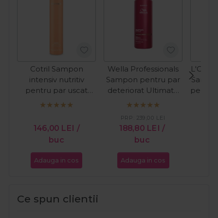
Cotril Sampon
Wella Professionals
L'Oreal
intensiv nutritiv
Sampon pentru par
Sampon
pentru par uscat
deteriorat Ultimate
pentru 
Nutro High
Repair 1 1000ml
Abs
Nourishing Miracle
PRP:
239,00
LEI
PR
300ml
146,00
LEI
/
188,80
LEI
/
17
buc
buc
Adauga in cos
Adauga in cos
Ada
Ce spun clientii