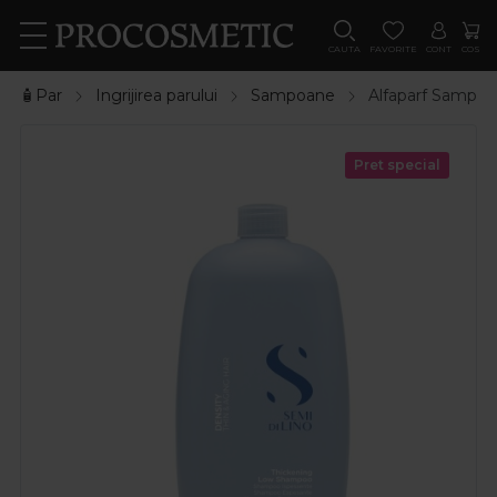
CAUTA
FAVORITE
CONT
COS
🧴Par
Ingrijirea parului
Sampoane
Alfaparf Sampon
Pret special