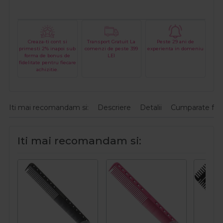
Creaza-ti cont si
Transport Gratuit La
Peste 29 ani de
primesti 2% inapoi sub
comenzi de peste 399
experienta in domeniu
forma de bonus de
LEI
fidelitate pentru fiecare
achizitie.
Iti mai recomandam si:
Descriere
Detalii
Cumparate fre
Iti mai recomandam si: