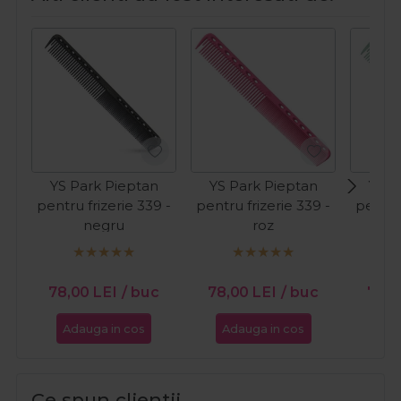
YS Park Pieptan
YS Park Pieptan
YS P
pentru frizerie 339 -
pentru frizerie 339 -
pentru 
negru
roz
ve
78,00
LEI
/ buc
78,00
LEI
/ buc
78,
Adauga in cos
Adauga in cos
Ada
Ce spun clientii