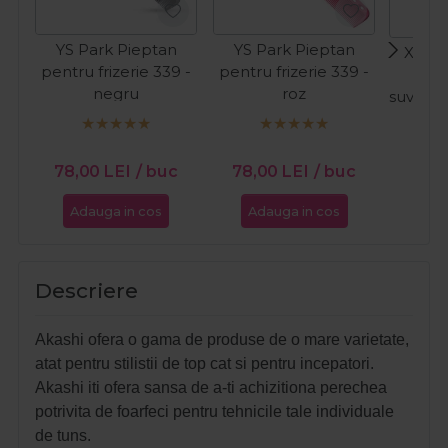
YS Park Pieptan
YS Park Pieptan
Xanita
pentru frizerie 339 -
pentru frizerie 339 -
negru
roz
suvite/
PR
78,00
LEI
/ buc
78,00
LEI
/ buc
9,7
Adauga in cos
Adauga in cos
Ada
Descriere
Akashi ofera o gama de produse de o mare varietate,
atat pentru stilistii de top cat si pentru incepatori.
Akashi iti ofera sansa de a-ti achizitiona perechea
potrivita de foarfeci pentru tehnicile tale individuale
de tuns.