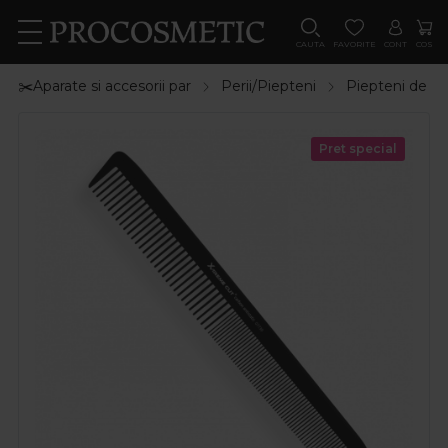
CAUTA
FAVORITE
CONT
COS
✂️Aparate si accesorii par
Perii/Piepteni
Piepteni de pa
Pret special