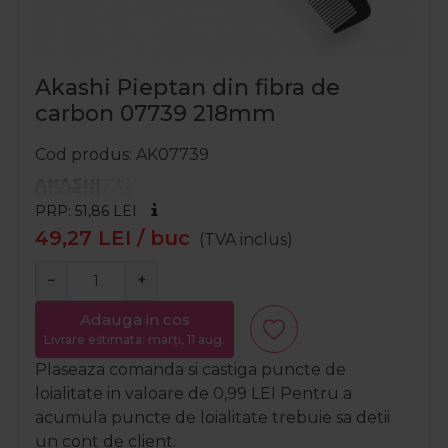
Akashi Pieptan din fibra de
carbon 07739 218mm
Cod produs
AK07739
PRP: 51,86
LEI
49,27
LEI
/ buc
(TVA inclus)
−
+
Adauga in cos
Livrare estimata: marți, 11 aug.
Plaseaza comanda si castiga puncte de
loialitate in valoare de
0,99
LEI
Pentru a
acumula puncte de loialitate trebuie sa detii
un cont de client.