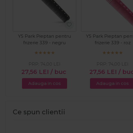
YS Park Pieptan pentru
YS Park Pieptan pen
frizerie 339 - negru
frizerie 339 - roz
PRP:
74,00
LEI
PRP:
74,00
LEI
27,56
LEI
/ buc
27,56
LEI
/ bu
Adauga in cos
Adauga in cos
Ce spun clientii