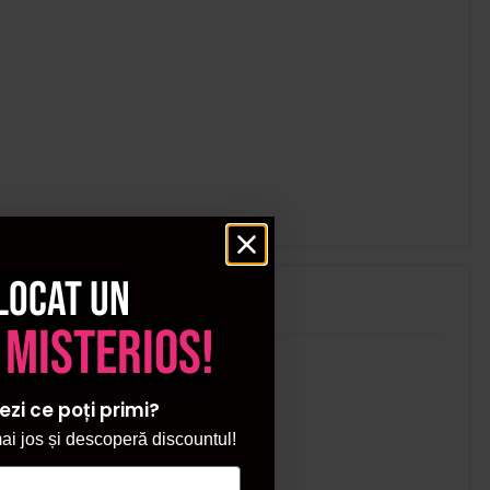
locat un
 misterios!
ezi ce poți primi?
i jos și descoperă discountul!