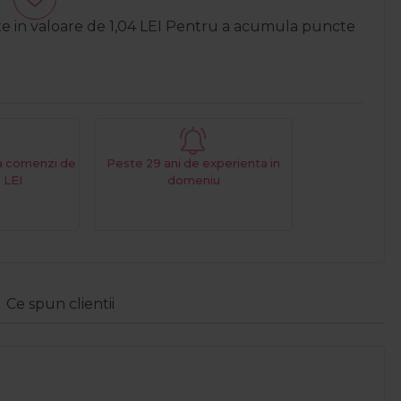
te in valoare de
1,04
LEI
Pentru a acumula puncte
La comenzi de
Peste 29 ani de experienta in
 LEI
domeniu
Ce spun clientii