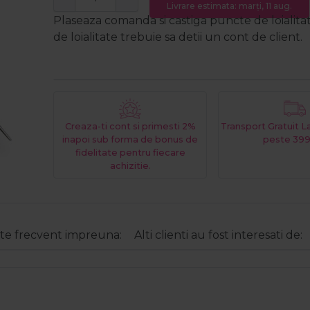
Livrare estimata: marți, 11 aug.
Plaseaza comanda si castiga puncte de loialita
de loialitate trebuie sa detii un cont de client.
Creaza-ti cont si primesti 2%
Transport Gratuit 
inapoi sub forma de bonus de
peste 399
fidelitate pentru fiecare
achizitie.
e frecvent impreuna:
Alti clienti au fost interesati de: