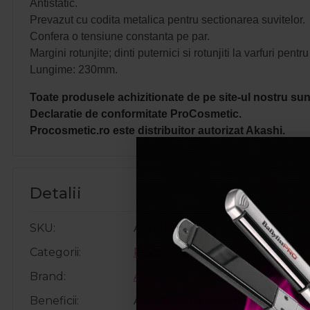
Antistatic.
Prevazut cu codita metalica pentru sectionarea suvitelor.
Confera o tensiune constanta pe par.
Margini rotunjite; dinti puternici si rotunjiti la varfuri pent
Lungime: 230mm.
Toate produsele achizitionate de pe site-ul nostru sunt
Declaratie de conformitate ProCosmetic.
Procosmetic.ro este distribuitor autorizat Akashi.
Detalii
SKU
AK04239
Categorii
Piepteni de par
Brand
Akashi
Beneficii
Antistatic, Rezistenta