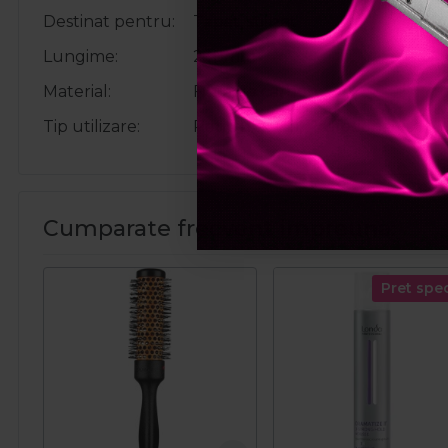
Destinat pentru
Tapat, stilizat
Lungime
230mm
Material
Fibra de carbon
Tip utilizare
Pentru acasa, Profesional
Cumparate frecvent impreuna:
Pret spec