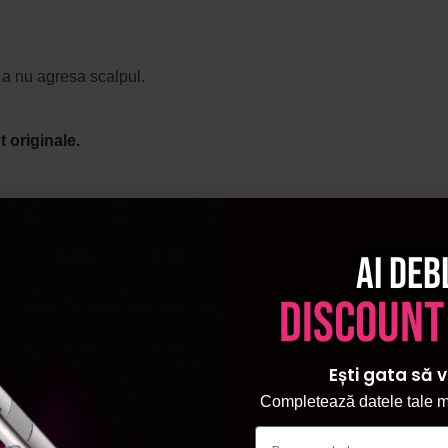
ru a nu agresa scalpul.
 originale.
Ai deb
discount
Ești gata să v
Completează datele tale ma