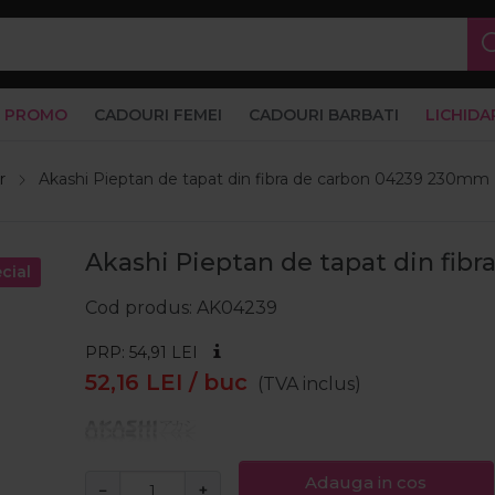
PROMO
CADOURI FEMEI
CADOURI BARBATI
LICHIDA
r
Akashi Pieptan de tapat din fibra de carbon 04239 230mm
Akashi Pieptan de tapat din fi
cial
Cod produs
AK04239
PRP: 54,91
LEI
52,16
LEI
/ buc
(TVA inclus)
Adauga in cos
−
+