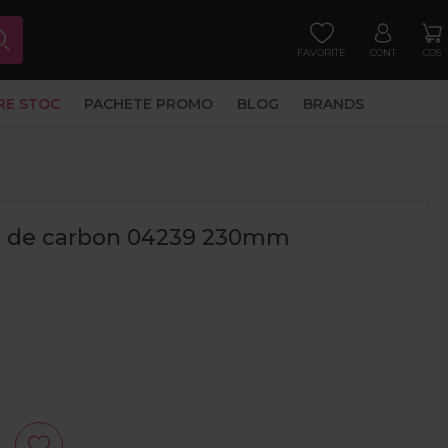
FAVORITE
CONT
COS
RE STOC
PACHETE PROMO
BLOG
BRANDS
bra de carbon 04239 230mm