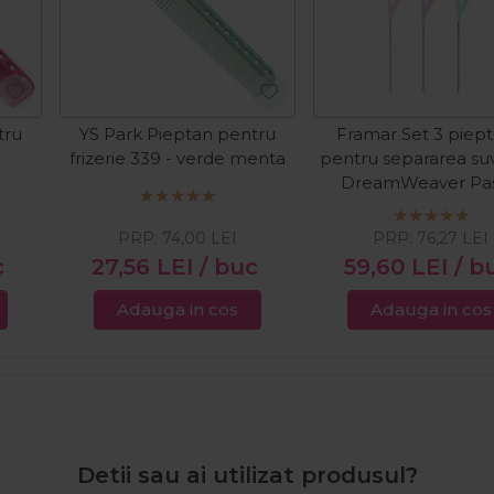
tru
YS Park Pieptan pentru
Framar Set 3 piepte
frizerie 339 - verde menta
pentru separarea suv
DreamWeaver Pas
PRP:
74,00
LEI
PRP:
76,27
LEI
c
27,56
LEI
/ buc
59,60
LEI
/ b
Adauga in cos
Adauga in cos
Detii sau ai utilizat produsul?