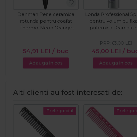
Denman Perie ceramica
Londa Professional S
rotunda pentru coafat
pentru volum cu fix
Thermo-Neon Orange
puternica Dramatize
30mm
500ml
PRP:
63,00
LEI
54,91
LEI
/ buc
45,00
LEI
/ bu
Adauga in cos
Adauga in cos
Alti clienti au fost interesati de:
Pret special
Pret spec