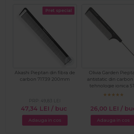
Pret special
Akashi Pieptan din fibra de
Olivia Garden Piept
carbon 71739 200mm
antistatic din carbon
tehnologie ionica S
PRP:
49,83
LEI
47,34
LEI
/ buc
26,00
LEI
/ bu
Adauga in cos
Adauga in cos