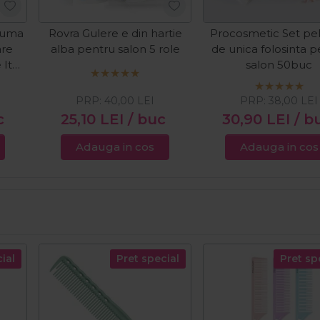
puma
Rovra Gulere e din hartie
Procosmetic Set pel
are
alba pentru salon 5 role
de unica folosinta p
 It
salon 50buc
PRP:
40,00
LEI
PRP:
38,00
LEI
c
25,10
LEI
/ buc
30,90
LEI
/ b
Adauga in cos
Adauga in cos
ial
Pret special
Pret sp