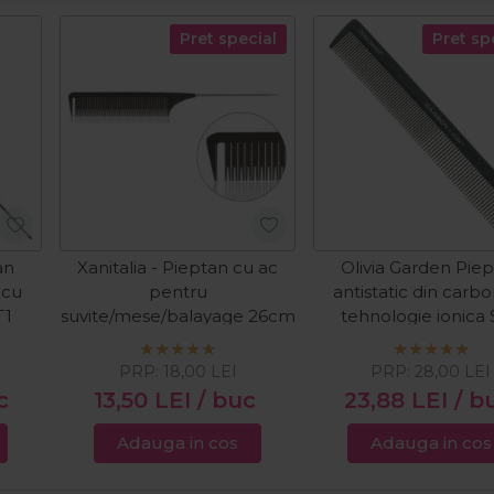
Pret special
Pret sp
an
Xanitalia - Pieptan cu ac
Olivia Garden Pie
 cu
pentru
antistatic din carb
T1
suvite/mese/balayage 26cm
tehnologie ionica
PRP:
18,00
LEI
PRP:
28,00
LEI
c
13,50
LEI
/ buc
23,88
LEI
/ b
Adauga in cos
Adauga in cos