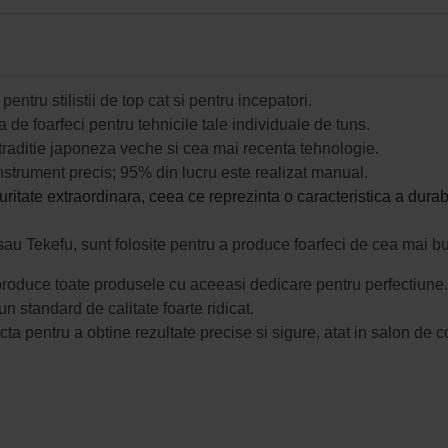
ntru stilistii de top cat si pentru incepatori.
a de foarfeci pentru tehnicile tale individuale de tuns.
 traditie japoneza veche si cea mai recenta tehnologie.
nstrument precis; 95% din lucru este realizat manual.
itate extraordinara, ceea ce reprezinta o caracteristica a durabilit
au Tekefu, sunt folosite pentru a produce foarfeci de cea mai bu
 produce toate produsele cu aceeasi dedicare pentru perfectiune.
n standard de calitate foarte ridicat.
a pentru a obtine rezultate precise si sigure, atat in salon de c