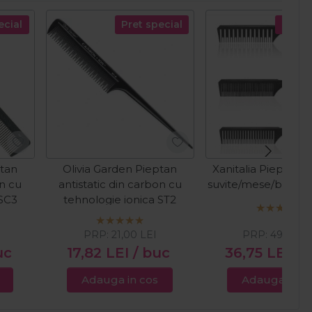
ecial
Pret special
Pret s
ptan
Olivia Garden Pieptan
Xanitalia Piepteni 
on cu
antistatic din carbon cu
suvite/mese/balaya
 SC3
tehnologie ionica ST2
PRP:
21,00
LEI
PRP:
49,00
L
uc
17,82
LEI
/ buc
36,75
LEI
/ 
Adauga in cos
Adauga in c