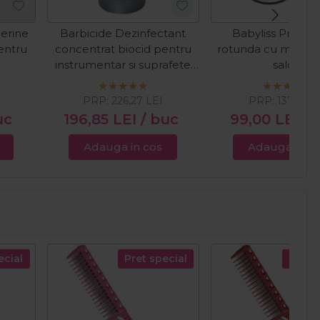
erine
Barbicide Dezinfectant
Babyliss Pro Og
entru
concentrat biocid pentru
rotunda cu maner
instrumentar si suprafete
salon
2000ml
PRP:
226,27
LEI
PRP:
137,36
L
uc
196,85
LEI
/ buc
99,00
LEI
/ 
Adauga in cos
Adauga in c
ecial
Pret special
Pret s