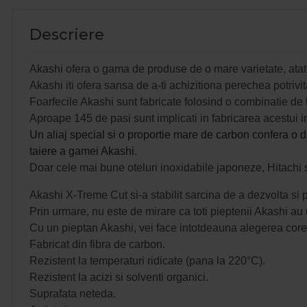
Descriere
Akashi ofera o gama de produse de o mare varietate, atat pe
Akashi iti ofera sansa de a-ti achizitiona perechea potrivit
Foarfecile Akashi sunt fabricate folosind o combinatie de
Aproape 145 de pasi sunt implicati in fabricarea acestui i
Un aliaj special si o proportie mare de carbon confera o dur
taiere a gamei Akashi.
Doar cele mai bune oteluri inoxidabile japoneze, Hitachi s
Akashi X-Treme Cut si-a stabilit sarcina de a dezvolta si
Prin urmare, nu este de mirare ca toti pieptenii Akashi au u
Cu un pieptan Akashi, vei face intotdeauna alegerea corect
Fabricat din fibra de carbon.
Rezistent la temperaturi ridicate (pana la 220°C).
Rezistent la acizi si solventi organici.
Suprafata neteda.