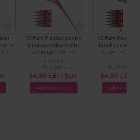
ni i
YS Park Pieptan pentru
YS Park Pieptan 
itelor
tapat cu codita pentru
tapat cu codita 
tel
sectionare 150 - roz
sectionare 150 -
PRP:
87,00
LEI
PRP:
87,00
L
uc
54,90
LEI
/ buc
54,90
LEI
/ 
Adauga in cos
Adauga in c