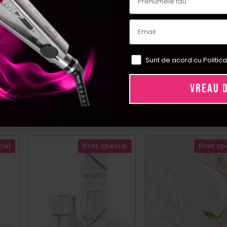
Sunt de acord cu Politica
VREAU 
ial
Pret special
Pret sp