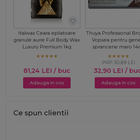
Italwax Ceara epilatoare
Thuya Professional Br
granule aurie Full Body Wax
Vopsea pentru gene
Luxury Premium 1kg
sprancene maro 14
PRP:
50,89
LEI
81,24
LEI
/ buc
32,90
LEI
/ bu
Adauga in cos
Adauga in cos
Ce spun clientii