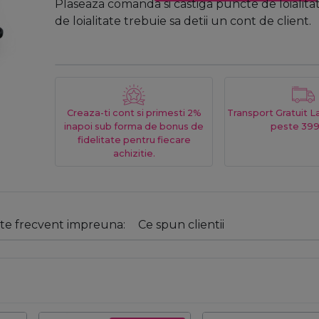
Plaseaza comanda si castiga puncte de loialita
de loialitate trebuie sa detii un cont de client.
Creaza-ti cont si primesti 2%
Transport Gratuit 
inapoi sub forma de bonus de
peste 399
fidelitate pentru fiecare
achizitie.
e frecvent impreuna:
Ce spun clientii