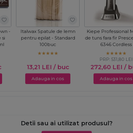
own -
Italwax Spatule de lemn
Kiepe Professional 
 si
pentru epilat - Standard
de tuns fara fir Presce
ml
100buc
6346 Cordless
PRP:
531,80
LEI
c
13,21
LEI
/ buc
272,60
LEI
/ 
Adauga in cos
Adauga in cos
Detii sau ai utilizat produsul?