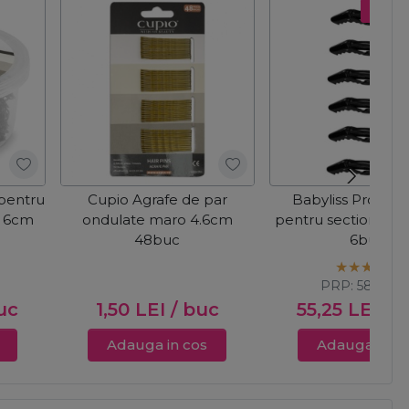
Pret s
 pentru
Cupio Agrafe de par
Babyliss Pro Clip
e 6cm
ondulate maro 4.6cm
pentru sectionarea
48buc
6buc
PRP:
58,16
LE
uc
1,50
LEI
/ buc
55,25
LEI
/ 
Adauga in cos
Adauga in c