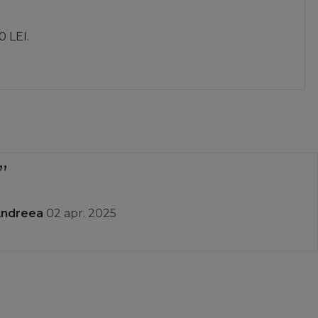
0 LEI.
Comanda a venit rapid prompți cu lucruri de calitate
greșit și au și retur .Recomand
Stoica C
01 apr. 2025