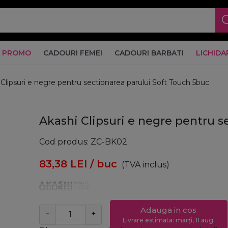
PROMO
CADOURI FEMEI
CADOURI BARBATI
LICHIDA
 Clipsuri e negre pentru sectionarea parului Soft Touch 5buc
Akashi Clipsuri e negre pentru s
Cod produs
ZC-BK02
83,38
LEI
/ buc
(TVA inclus)
Adauga in cos
−
+
Livrare estimata: marți, 11 aug.