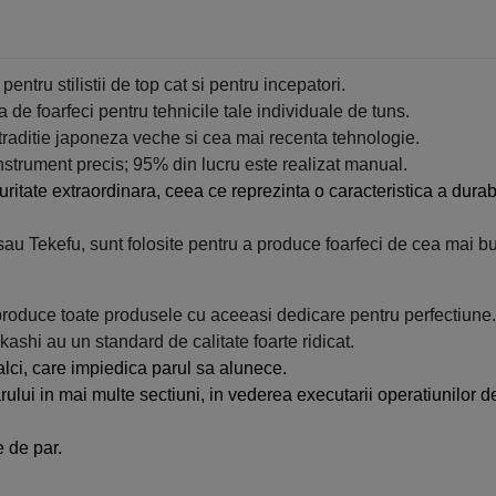
ntru stilistii de top cat si pentru incepatori.
a de foarfeci pentru tehnicile tale individuale de tuns.
 traditie japoneza veche si cea mai recenta tehnologie.
nstrument precis; 95% din lucru este realizat manual.
itate extraordinara, ceea ce reprezinta o caracteristica a durabilit
au Tekefu, sunt folosite pentru a produce foarfeci de cea mai bu
 produce toate produsele cu aceeasi dedicare pentru perfectiune.
kashi au un standard de calitate foarte ridicat.
lci, care impiedica parul sa alunece.
ului in mai multe sectiuni, in vederea executarii operatiunilor de
e de par.