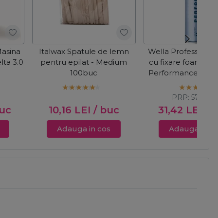
Masina
Italwax Spatule de lemn
Wella Professionals
lta 3.0
pentru epilat - Medium
cu fixare foarte pu
100buc
Performance Fix-
PRP:
57,11
LE
buc
10,16
LEI
/ buc
31,42
LEI
/ 
Adauga in cos
Adauga in c