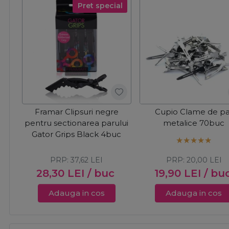
Pret special
Framar Clipsuri negre
Cupio Clame de pa
pentru sectionarea parului
metalice 70buc
Gator Grips Black 4buc
PRP:
37,62
LEI
PRP:
20,00
LEI
28,30
LEI
/ buc
19,90
LEI
/ bu
Adauga in cos
Adauga in cos