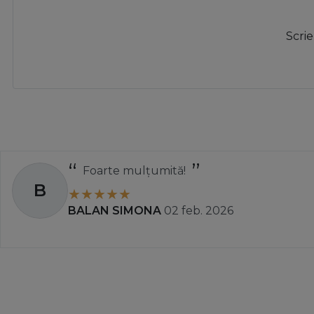
Scrie
Totul a decurs perfect și r
A
Ady
01 apr. 2025