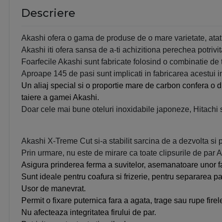
Descriere
Akashi ofera o gama de produse de o mare varietate, atat pe
Akashi iti ofera sansa de a-ti achizitiona perechea potrivit
Foarfecile Akashi sunt fabricate folosind o combinatie de
Aproape 145 de pasi sunt implicati in fabricarea acestui i
Un aliaj special si o proportie mare de carbon confera o dur
taiere a gamei Akashi.
Doar cele mai bune oteluri inoxidabile japoneze, Hitachi s
Akashi X-Treme Cut si-a stabilit sarcina de a dezvolta si
Prin urmare, nu este de mirare ca toate clipsurile de par A
Asigura prinderea ferma a suvitelor, asemanatoare unor fa
Sunt ideale pentru coafura si frizerie, p
entru separarea par
Usor de manevrat.
Permit o fixare puternica fara a agata, trage sau rupe firel
Nu afecteaza integritatea firului de par.