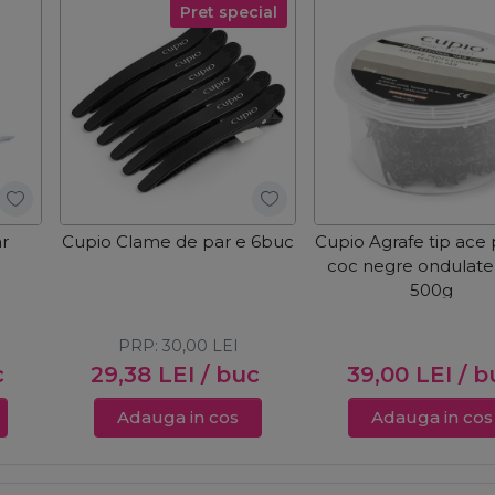
Pret special
r
Cupio Clame de par e 6buc
Cupio Agrafe tip ace
coc negre ondulat
500g
PRP:
30,00
LEI
c
29,38
LEI
/ buc
39,00
LEI
/ b
Adauga in cos
Adauga in cos