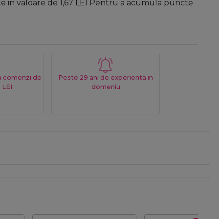
te in valoare de
1,67
LEI
Pentru a acumula puncte
La comenzi de
Peste 29 ani de experienta in
 LEI
domeniu