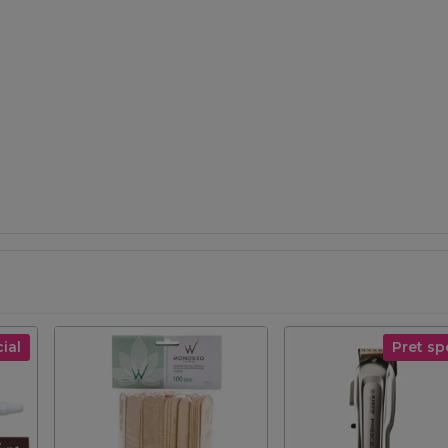
ial
Pret sp