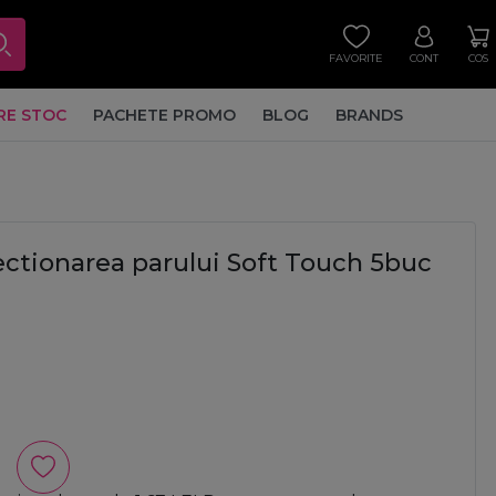
FAVORITE
CONT
COS
RE STOC
PACHETE PROMO
BLOG
BRANDS
ectionarea parului Soft Touch 5buc