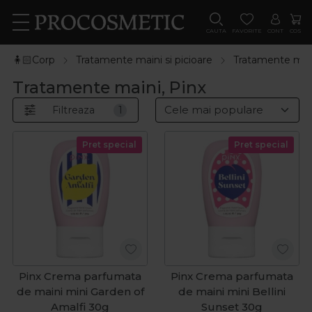
CAUTA
FAVORITE
CONT
COS
🧍🏻Corp
Tratamente maini si picioare
Tratamente mai
Tratamente maini, Pinx
Filtreaza
1
Pret special
Pret special
Pinx Crema parfumata
Pinx Crema parfumata
de maini mini Garden of
de maini mini Bellini
Amalfi 30g
Sunset 30g