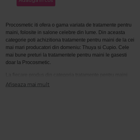
Adauga in cos
Procosmetic iti ofera o gama variata de tratamente pentru
maini, folosite in salone celebre din lume. Din aceasta
categorie poti achizitiona tratamente pentru maini de la cei
mai mari producatori din domeniu: Thuya si Cupio. Cele
mai bune preturi la tratamentele pentru maini le gasesti
doar la Procosmetic.
La fiecare produs din categoria tratamente pentru maini
vei gasi o descriere detaliata astfel in cat sa sti
Afiseaza mai mult
intotdeauna ce produs achizitionezi.