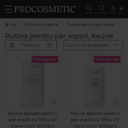
CAUTA
FAVORITE
CONT
COS
🧴Par
Rutine complete
Rutina pentru par vopsit
K
Rutina pentru par vopsit, Keune
Filtreaza
1
Pret special
Pret special
Keune Balsam pentru
Keune Balsam pentru
par vopsit cu filtru UV
par vopsit cu filtru UV
Care Color Brillianz
Care Color Brillianz