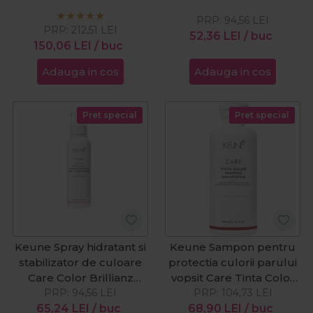
1000ml
250ml
PRP:
94,56
LEI
PRP:
212,51
LEI
52,36
LEI
/ buc
150,06
LEI
/ buc
Adauga in cos
Adauga in cos
Pret special
Pret special
Keune Spray hidratant si
Keune Sampon pentru
stabilizator de culoare
protectia culorii parului
Care Color Brillianz
vopsit Care Tinta Color
PRP:
140ml
94,56
LEI
PRP:
300ml
104,73
LEI
65,24
LEI
/ buc
68,90
LEI
/ buc