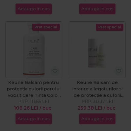
Adauga in cos
Adauga in cos
Pret special
Pret special
Keune Balsam pentru
Keune Balsam de
protectia culorii parului
intarire a legaturilor si
vopsit Care Tinta Color
de protectie a culorii
PRP:
250ml
111,85
LEI
parului Revive Balm
PRP:
313,17
LEI
106,26
LEI
/ buc
259,38
Leave-In 50ml
LEI
/ buc
Adauga in cos
Adauga in cos