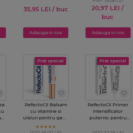
PRP:
28,56
LEI
gene&sprancene
20,97
LEI
/
35,95
LEI
/ buc
it
Intense Brow[n]s
Base Gel Step 1 -
buc
Deep Brown 15ml
Adauga in cos
Adauga in cos
Pret special
Pret special
ea
RefectoCil Balsam
RefectoCil Primer
cu
cu vitamine si
intensificator
a
uleiuri pentru gene
puternic pentru
si sprancene Care
sprancene Intense
ne
Balm 9ml
Brow[n]s
PRP:
56,00
LEI
PRP:
32,78
LEI