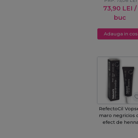
PRP:
75,08
LEI
sprancene
73,90
LEI
/
Browista Tool K
buc
Adauga in cos
RefectoCil Vops
maro negricios 
efect de henn
pentru
gene&sprance