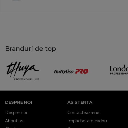
Branduri de top
DESPRE NOI
ASISTENTA
Despre noi
Contacteaza-ne
About us
Impachetare cadou