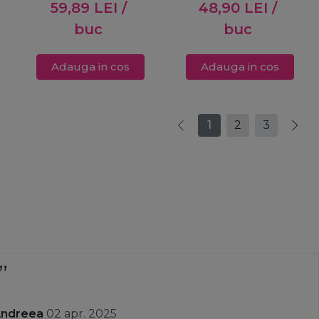
59,89
LEI
/
48,90
LEI
/
Tint Remover
150ml
buc
buc
Adauga in cos
Adauga in cos
1
2
3
Andreea
02 apr. 2025