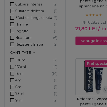
pentru gene s
RefectoCil
Culoare intensa
sprancene nr. 
Ribells
Curatare delicata
Blond Brow blo
Roial
decolorant 15m
Efect de lunga durata
PRP:
28,56
LEI
SD Biosensor
Hranire
21,80
LEI
/ b
Sibel
Ingrijire
Solanie
Nuantare
Adauga in cos
The Shave Factory
Rezistent la apa
Thuya Professional
Rezultat perfect
CANTITATE
Stimuleaza cresterea
100ml
Pret specia
150ml
15ml
4ml
6ml
75ml
Refectocil Vops
9ml
pentru gene s