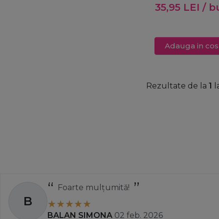
35,95
LEI
/ b
Intense Brow[n
Base Gel Step 1
Black Brown 15
Adauga in cos
Rezultate de la
1
l
Foarte mulțumită!
B
BALAN SIMONA
02 feb. 2026