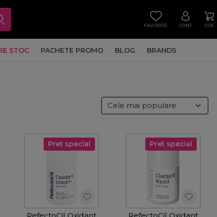
FAVORITE
CONT
COS
RE STOC
PACHETE PROMO
BLOG
BRANDS
Pret special
Pret special
RefectoCil Oxidant
RefectoCil Oxidant