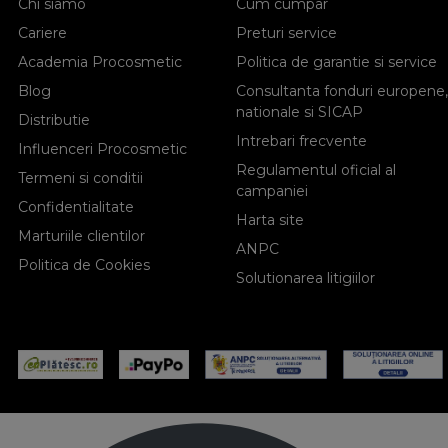
Chi siamo
Cum cumpar
Cariere
Preturi service
Academia Procosmetic
Politica de garantie si service
Blog
Consultanta fonduri europene,
nationale si SICAP
Distributie
Intrebari frecvente
Influenceri Procosmetic
Regulamentul oficial al
Termeni si conditii
campaniei
Confidentialitate
Harta site
Marturiile clientilor
ANPC
Politica de Cookies
Solutionarea litigiilor