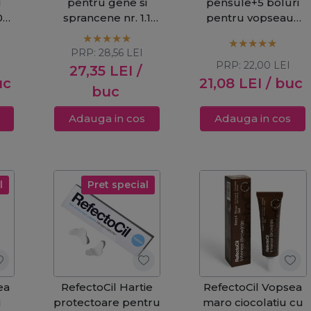
i
pentru gene si
pensule+5 boluri
0
sprancene nr. 1.1
pentru vopseaua
nd
grafit 15ml
de gene si
l
sprancene
PRP:
28,56
LEI
Application Set Mini
PRP:
22,00
LEI
27,35
LEI
/
uc
21,08
LEI
/ buc
buc
Adauga in cos
Adauga in cos
l
Pret special
ea
RefectoCil Hartie
RefectoCil Vopsea
i
protectoare pentru
maro ciocolatiu cu