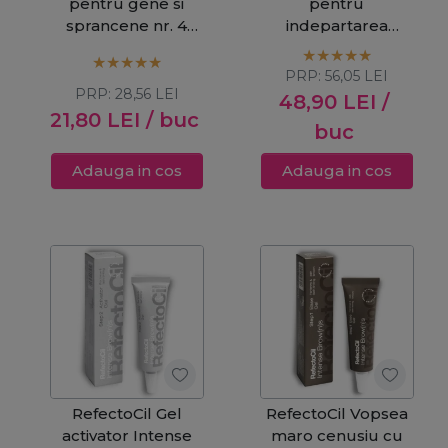
pentru gene si
pentru
sprancene nr. 4
indepartarea
castaniu-mahon
petelor de vopsea
Tint Remover
PRP:
56,05
LEI
150ml
PRP:
28,56
LEI
48,90
LEI
/
21,80
LEI
/ buc
buc
Adauga in cos
Adauga in cos
RefectoCil Gel
RefectoCil Vopsea
activator Intense
maro cenusiu cu