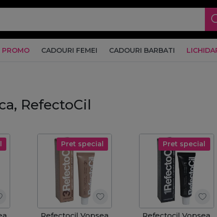
PROMO
CADOURI FEMEI
CADOURI BARBATI
LICHIDA
a, RefectoCil
l
Pret special
Pret special
ea
Refectocil Vopsea
Refectocil Vopsea