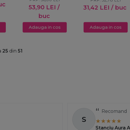
uc
]s
Intensifying Primer
53,90
LEI
/
31,42
LEI
/ buc
 -
Strong 15ml
buc
ml
Adauga in cos
Adauga in cos
a
25
din
51
Recomand
S
Stanciu Aura 