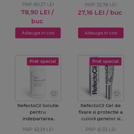
sprancene
75ml
PRP:
80,37
LEI
PRP:
32,78
LEI
Lash&Brow
78,90
LEI
/
27,16
LEI
/ buc
buc
Adauga in cos
Adauga in cos
Pret special
Pret special
RefectoCil Solutie
RefectoCil Gel de
pentru
fixare si protectie a
indepartarea
culorii genelor si
petelor de vopsea
sprancenelor
PRP:
62,39
LEI
PRP:
61,33
LEI
Intense Brow[n]s
Styling Gel 9ml