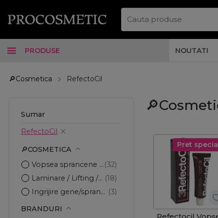
PRODUSE
NOUTATI
🔎Cosmetica
RefectoCil
🔎Cosmetic
Sumar
RefectoCil
Pret specia
🔎COSMETICA
Vopsea sprancene si gene
Laminare / Lifting / Permanent
Ingrijire gene/sprancene
BRANDURI
Refectocil Vops