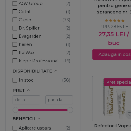
AGV Group
pentru gene s
Cotril
sprancene nr. 
maro natural 15
Cupio
PRP:
28,56
LEI
Dr. Spiller
27,35
LEI
/
Evagarden
buc
heilen
ItalWax
Adauga in cos
Kiepe Professional
Long Lashes
DISPONIBILITATE
Nippes
In stoc
Pret specia
Olaplex
PRET
Pachete Promo
-
Prima
Pro Echipamente
Procosmetic
BENEFICII
Refectocil Vops
Promed
Aplicare usoara