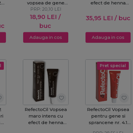
2
vopsea de gene
efect de henna
i
Eye Protection
PRP:
20,10
LEI
pentru
Papers 96buc
gene&sprancene
18,90
LEI
/
35,95
LEI
/ buc
Intense Brow[n]s
uc
buc
Base Gel Step 1 -
Chocolate Brown
Adauga in cos
Adauga in cos
15ml
l
Pret special
2
RefectoCil Vopsea
RefectoCil Vopsea
ri
maro intens cu
pentru gene si
ua
efect de henna
sprancene nr. 4.1
pentru
rosu intens 15ml