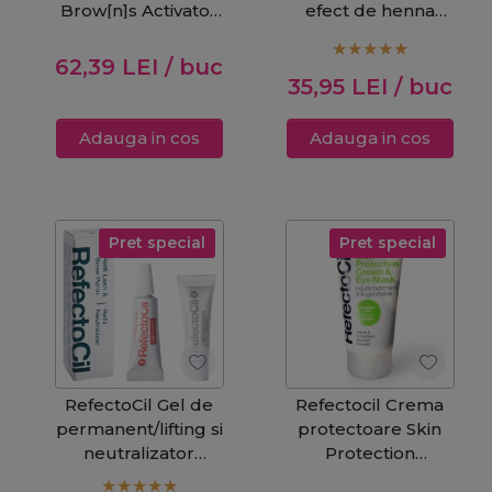
Brow[n]s Activator
efect de henna
Gel Step 2 15ml
pentru
gene&sprancene
62,39
LEI
/ buc
Intense Brow[n]s
35,95
LEI
/ buc
Base Gel Step 1 -
Ash Brown 15ml
Adauga in cos
Adauga in cos
Pret special
Pret special
RefectoCil Gel de
Refectocil Crema
permanent/lifting si
protectoare Skin
neutralizator
Protection
pentru gene si
Cream&Eye Mask