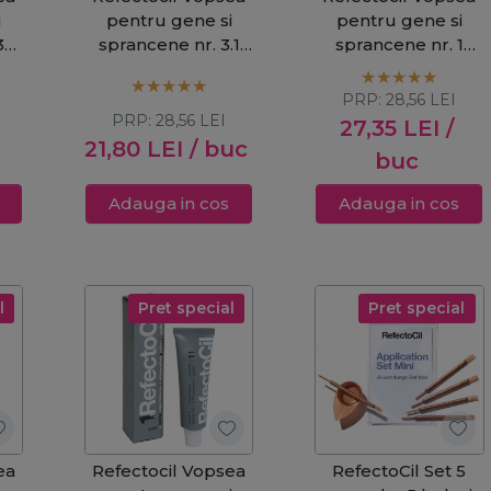
i
pentru gene si
pentru gene si
3
sprancene nr. 3.1
sprancene nr. 1
ml
maro deschis 15ml
negru intens 15ml
PRP:
28,56
LEI
PRP:
28,56
LEI
27,35
LEI
/
21,80
LEI
/ buc
buc
Adauga in cos
Adauga in cos
l
Pret special
Pret special
ea
Refectocil Vopsea
RefectoCil Set 5