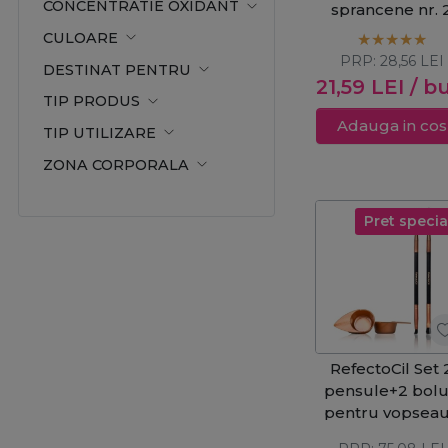
CONCENTRATIE OXIDANT
sprancene nr. 
negru albastru
CULOARE
15ml
PRP:
28,56
LEI
DESTINAT PENTRU
21,59
LEI
/ b
TIP PRODUS
Adauga in cos
TIP UTILIZARE
ZONA CORPORALA
Pret specia
RefectoCil Set 
pensule+2 bolu
pentru vopsea
de gene si