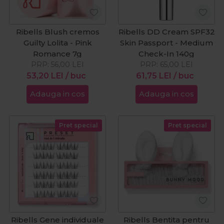
Ribells Blush cremos
Ribells DD Cream SPF32
Guilty Lolita - Pink
Skin Passport - Medium
Romance 7g
Check-In 140g
PRP:
56,00
LEI
PRP:
65,00
LEI
53,20
LEI
/ buc
61,75
LEI
/ buc
Adauga in cos
Adauga in cos
Pret special
Pret special
Ribells Gene individuale
Ribells Bentita pentru