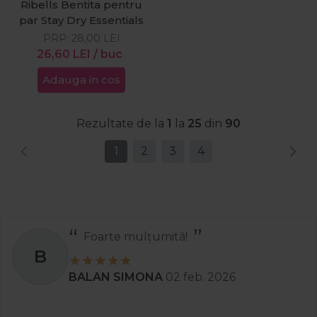
Ribells Bentita pentru
par Stay Dry Essentials
PRP:
28,00
LEI
26,60
LEI
/ buc
Adauga in cos
Rezultate de la
1
la
25
din
90
1
2
3
4
Recomand
S
Stanciu Aura Andreea
02 apr. 2025