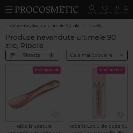
CAUTA
FAVORITE
CONT
COS
Produse nevandute ultimele 90 zile
Ribells
Produse nevandute ultimele 90
zile, Ribells
Filtreaza
1
Pret special
Pret special
Ribells Spatula
Ribells Luciu de buze cu
cosmetica de skincare
efect de volum Devil's