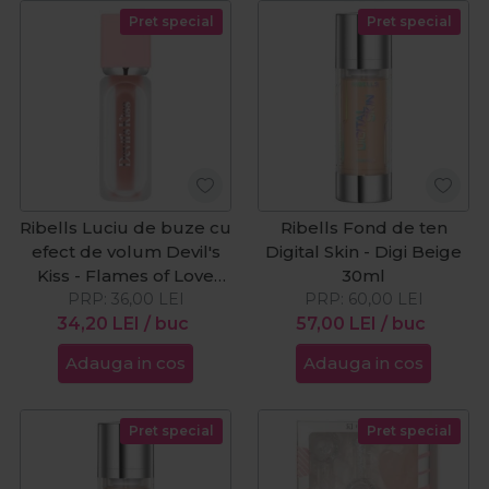
Pret special
Pret special
Ribells Luciu de buze cu
Ribells Fond de ten
efect de volum Devil's
Digital Skin - Digi Beige
Kiss - Flames of Love
30ml
PRP:
15ml
36,00
LEI
PRP:
60,00
LEI
34,20
LEI
/ buc
57,00
LEI
/ buc
Adauga in cos
Adauga in cos
Pret special
Pret special