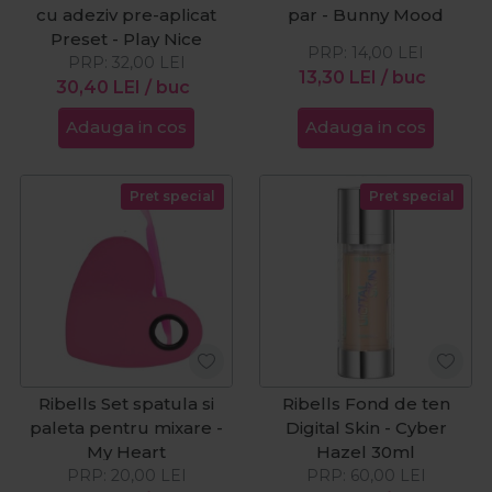
cu adeziv pre-aplicat
par - Bunny Mood
Preset - Play Nice
PRP:
14,00
LEI
PRP:
32,00
LEI
13,30
LEI
/ buc
30,40
LEI
/ buc
Adauga in cos
Adauga in cos
Pret special
Pret special
Ribells Set spatula si
Ribells Fond de ten
paleta pentru mixare -
Digital Skin - Cyber
My Heart
Hazel 30ml
PRP:
20,00
LEI
PRP:
60,00
LEI