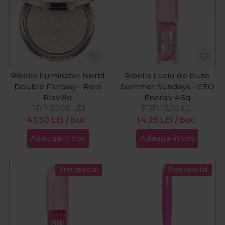
Ribells Iluminator hibrid
Ribells Luciu de buze
Double Fantasy - Role
Summer Sundays - CEO
Play 8g
Energy 4.5g
PRP:
50,00
LEI
PRP:
15,00
LEI
47,50
LEI
/ buc
14,25
LEI
/ buc
Adauga in cos
Adauga in cos
Pret special
Pret special