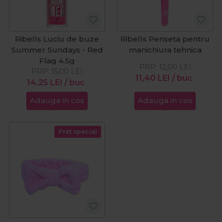
Ribells Luciu de buze
Ribells Penseta pentru
Summer Sundays - Red
manichiura tehnica
Flag 4.5g
PRP:
12,00
LEI
PRP:
15,00
LEI
11,40
LEI
/ buc
14,25
LEI
/ buc
Adauga in cos
Adauga in cos
Pret special