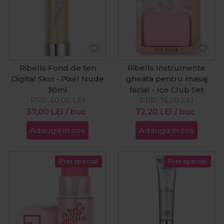
Ribells Fond de ten
Ribells Instrumente
Digital Skin - Pixel Nude
gheata pentru masaj
30ml
facial - Ice Club Set
PRP:
60,00
LEI
PRP:
76,00
LEI
57,00
LEI
/ buc
72,20
LEI
/ buc
Adauga in cos
Adauga in cos
Pret special
Pret special