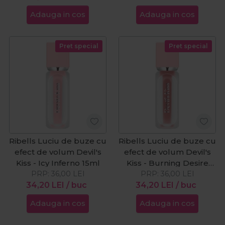
Adauga in cos
Adauga in cos
Pret special
Pret special
Ribells Luciu de buze cu
Ribells Luciu de buze cu
efect de volum Devil's
efect de volum Devil's
Kiss - Icy Inferno 15ml
Kiss - Burning Desire
PRP:
36,00
LEI
PRP:
15ml
36,00
LEI
34,20
LEI
/ buc
34,20
LEI
/ buc
Adauga in cos
Adauga in cos