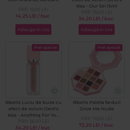
Kiss - Our Sin 15ml
PRP:
15,00
LEI
PRP:
36,00
LEI
14,25
LEI
/ buc
34,20
LEI
/ buc
Adauga in cos
Adauga in cos
Pret special
Pret special
Ribells Luciu de buze cu
Ribells Paleta farduri
efect de volum Devil's
Drive Me Nude
Kiss - Anything For You
PRP:
76,00
LEI
PRP:
15ml
36,00
LEI
72,20
LEI
/ buc
34,20
LEI
/ buc