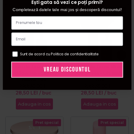
Ești gata să vezi ce poți primi?
Completează datele tale mai jos și descoperă discountul!
Pret special
Pret special
Sunt de acord cu Politica de confidentialitate
Luciu de buze Muah
Luciu de buze Muah
VREAU DISCOUNTUL
Follow Me - Say My
Follow Me - Oh, Baby!
Name 7ml
7ml
PRP:
30,00
LEI
PRP:
30,00
LEI
28,50
LEI
/ buc
28,50
LEI
/ buc
Adauga in cos
Adauga in cos
Pret special
Pret special