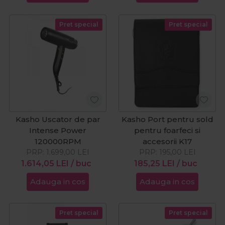
Pret special
Pret special
Kasho Uscator de par
Kasho Port pentru sold
Intense Power
pentru foarfeci si
120000RPM
accesorii K17
PRP:
1.699,00
LEI
PRP:
195,00
LEI
1.614,05
LEI
/ buc
185,25
LEI
/ buc
Adauga in cos
Adauga in cos
Pret special
Pret special