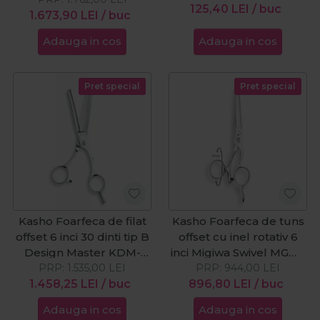
125,40
LEI
/ buc
1.673,90
LEI
/ buc
Adauga in cos
Adauga in cos
Pret special
Pret special
Kasho Foarfeca de filat
Kasho Foarfeca de tuns
offset 6 inci 30 dinti tip B
offset cu inel rotativ 6
Design Master KDM-
inci Migiwa Swivel MGW-
PRP:
60OST30B
1.535,00
LEI
PRP:
60SW
944,00
LEI
1.458,25
LEI
/ buc
896,80
LEI
/ buc
Adauga in cos
Adauga in cos