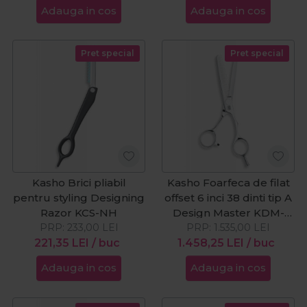
Adauga in cos
Adauga in cos
Pret special
Pret special
Kasho Brici pliabil
Kasho Foarfeca de filat
pentru styling Designing
offset 6 inci 38 dinti tip A
Razor KCS-NH
Design Master KDM-
PRP:
233,00
LEI
PRP:
60OST38
1.535,00
LEI
221,35
LEI
/ buc
1.458,25
LEI
/ buc
Adauga in cos
Adauga in cos