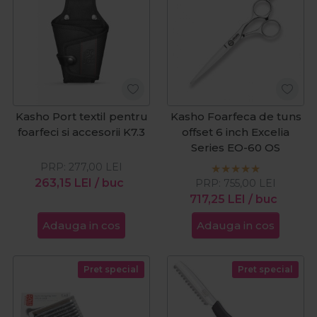
Kasho Port textil pentru
Kasho Foarfeca de tuns
foarfeci si accesorii K7.3
offset 6 inch Excelia
Series EO-60 OS
PRP:
277,00
LEI
263,15
LEI
/ buc
PRP:
755,00
LEI
717,25
LEI
/ buc
Adauga in cos
Adauga in cos
Pret special
Pret special