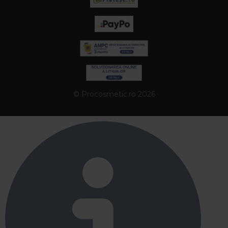
© Procosmetic.ro 2026