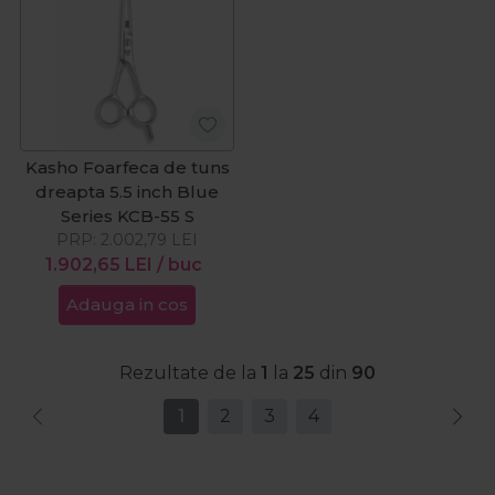
Kasho Foarfeca de tuns
dreapta 5.5 inch Blue
Series KCB-55 S
PRP:
2.002,79
LEI
1.902,65
LEI
/ buc
Adauga in cos
Rezultate de la
1
la
25
din
90
1
2
3
4