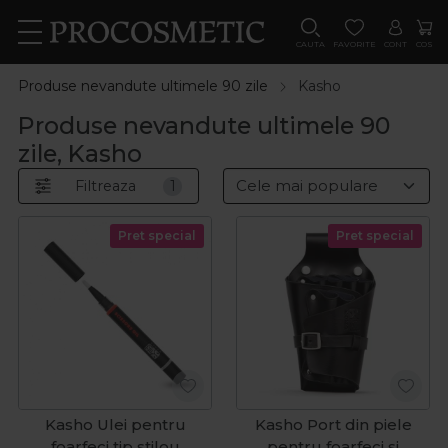
CAUTA
FAVORITE
CONT
COS
Produse nevandute ultimele 90 zile
Kasho
Produse nevandute ultimele 90
zile, Kasho
Filtreaza
1
Pret special
Pret special
Kasho Ulei pentru
Kasho Port din piele
foarfeci tip stilou
pentru foarfeci si