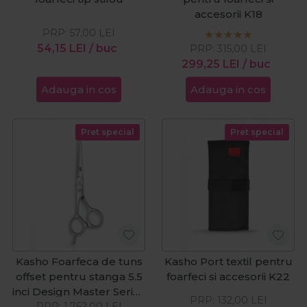
accesorii K18
PRP:
57,00
LEI
54,15
LEI
/ buc
PRP:
315,00
LEI
299,25
LEI
/ buc
Adauga in cos
Adauga in cos
Pret special
Pret special
Kasho Foarfeca de tuns
Kasho Port textil pentru
offset pentru stanga 5.5
foarfeci si accesorii K22
inci Design Master Series
PRP:
132,00
LEI
Left KDM-55OSL
PRP:
1.762,00
LEI