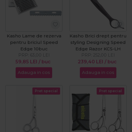
Kasho Lame de rezerva
Kasho Brici drept pentru
pentru briciul Speed
styling Designing Speed
Edge 10buc
Edge Razor KCS-LH
PRP:
63,00
LEI
PRP:
252,00
LEI
59,85
LEI
/ buc
239,40
LEI
/ buc
Adauga in cos
Adauga in cos
Pret special
Pret special