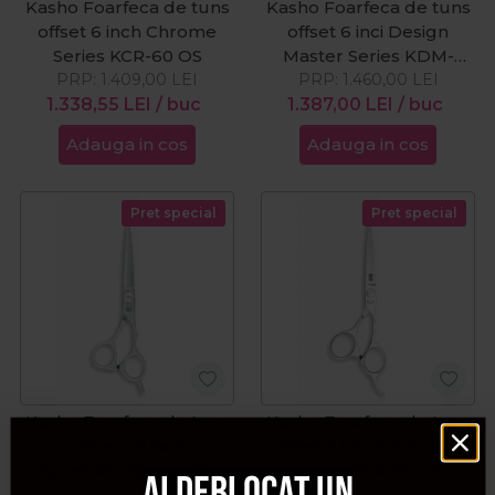
Kasho Foarfeca de tuns
Kasho Foarfeca de tuns
offset 6 inch Chrome
offset 6 inci Design
Series KCR-60 OS
Master Series KDM-
PRP:
1.409,00
LEI
PRP:
1.460,00
60OS
LEI
1.338,55
LEI
/ buc
1.387,00
LEI
/ buc
Adauga in cos
Adauga in cos
Pret special
Pret special
Kasho Foarfeca de tuns
Kasho Foarfeca de tuns
offset 5.5 inch
offset 5.5 inch Chrome
Impression Series KBP-
Series KCR-55 OS
Ai deblocat un
55 OS