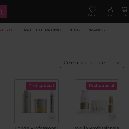
FAVORITE
CONT
COS
RE STOC
PACHETE PROMO
BLOG
BRANDS
Pret special
Pret special
Londa Professional
Wella Professionals