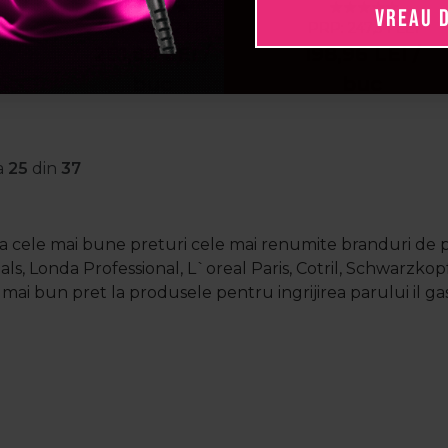
VREAU 
am
Invigo Nutri-Enrich
Invigo Nutri- Enrich
I
PRP:
357,72
LEI
PRP:
247,34
LEI
a
Masca Express 150
Wonder balm
281,89
LEI
/
198,96
LEI
/
0ml
ml + Invigo Nutri-
tratament balsam
buc
buc
Enrich Wonder
intens nutritiv
balm tratament
leave-in 150 ml + Oil
leave in 150 ml
Reflections Ulei de
netezire hidratant
a
25
din
37
30 ml
 la cele mai bune preturi cele mai renumite branduri de 
nals, Londa Professional, L`oreal Paris, Cotril, Schwarzko
 mai bun pret la produsele pentru
ingrijirea parului
il ga