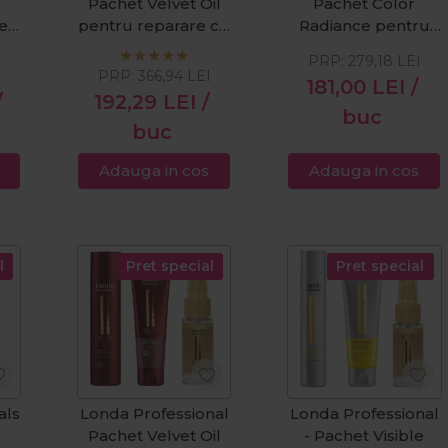
Pachet Velvet Oil
Pachet Color
e
pentru reparare cu
Radiance pentru
n
ulei de argan
par vopsit sampon
PRP:
279,18
LEI
a
sampon 1000ml +
1000ml + balsam
I
PRP:
366,94
LEI
181,00
LEI
/
nt
masca 750ml + ulei
1000ml + fixativ
/
192,29
LEI
/
100ml
Lock It 500ml
buc
buc
Adauga in cos
Adauga in cos
l
Pret special
Pret special
als
Londa Professional
Londa Professional
Pachet Velvet Oil
- Pachet Visible