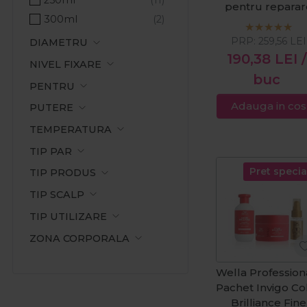
pentru reparar
Skinderma
Luminozitate
300ml
intensa: sampo
Solanie
Netezire
250ml + balsa
PRP:
259,56
LEI
DIAMETRU
The Shave Factory
ntiincretire
200ml & Ulei d
190,38
LEI
/
NIVEL FIXARE
Wella Professionals
par Oil Reflectio
Protectia culorii
buc
30ml
Wella SP
PENTRU
Protectie termica
Adauga in cos
PUTERE
Protectie UV
Protector
TEMPERATURA
Reparare
TIP PAR
Restructurant
Pret specia
TIP PRODUS
Revitalizare
TIP SCALP
Rezistenta
TIP UTILIZARE
Rezultat perfect
ZONA CORPORALA
Stralucire
Texturare
Wella Profession
Vitalitate
Pachet Invigo Co
Volum
Brilliance Fine