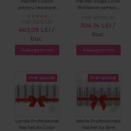
Pachet Fusion
Pachet Invigo Color
pentru reparare
Brilliance sampon
intensa: sampon
par vopsit cu
PRP:
437,96
LEI
1000ml + balsam
structura fina
PRP:
612,12
LEI
304,14
LEI
/
1000ml + tratament
normala 1000 ml +
463,09
LEI
/
70ml
Wella Professionals
buc
buc
Invigo Color
Brilliance Balsam
Adauga in cos
Adauga in cos
par vopsit cu
structura fina
normala 1000 ml +
Wella Professionals
Pret special
Pret special
Performance fixativ
Londa Professional
Wella Professionals
Pachet 6x Color
Pachet 6x Eimi