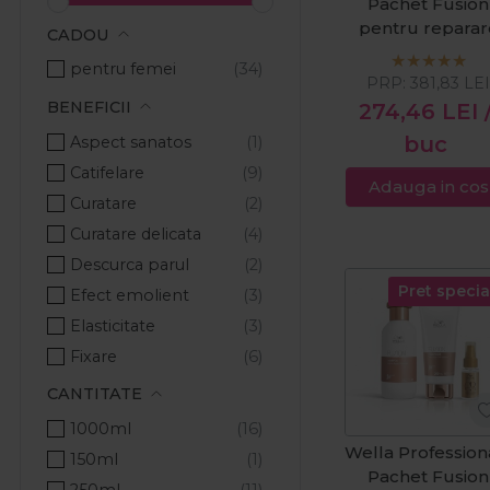
Pachet Fusion
Keune
pentru reparar
CADOU
L'Oreal Professionnel
intensa: sampo
pentru femei
Lakme
250ml + masc
PRP:
381,83
LE
150ml + tratame
Londa Professional
BENEFICII
274,46
LEI
70ml
Londa/Wella
buc
Aspect sanatos
MCCM
Catifelare
Adauga in cos
Milkshake
Curatare
Nika
Curatare delicata
Nioxin
Descurca parul
Olaplex
Pret specia
Efect emolient
Pachete Promo
Elasticitate
Paul Mitchell
Fixare
Revlon Professional
Hidratare
CANTITATE
Ronney Professional
Hranire
1000ml
Schwarzkopf Professional
Improspatare
Wella Profession
150ml
Sebastian Professional
Pachet Fusion
Ingrijire
250ml