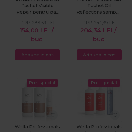
Pachet Visible
Pachet Oil
Repair pentru par
Reflections sampon
degradat: sampon
pentru
PRP:
288,69
LEI
PRP:
244,39
LEI
1000ml + masca
luminozitate 250
154,00
LEI
/
204,34
LEI
/
750ml & fixativ Lock
ml + Oil Reflections
It 250ml
masca pentru
buc
buc
luminozitate 150 ml
+ Oil Reflections
Adauga in cos
Adauga in cos
Ulei de netezire
hidratant 30 ml
Pret special
Pret special
Wella Professionals
Wella Professionals