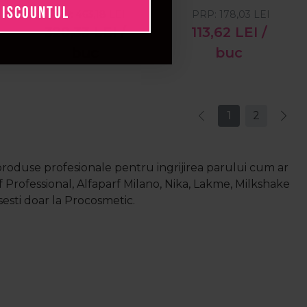
DISCOUNTUL
PRP:
463,18
LEI
PRP:
178,03
LEI
balsam 1000ml si
250ml + balsam
fixativ Eimi Super
250ml + ulei Velvet
320,33
LEI
/
113,62
LEI
/
Set 500ml
Oil 30ml
buc
buc
1
2
produse profesionale pentru ingrijirea parului cum ar
pf Professional, Alfaparf Milano, Nika, Lakme, Milkshake
sesti doar la Procosmetic.