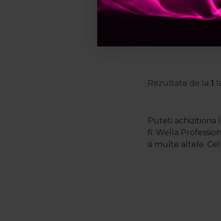
1000ml + bals
PRP:
270,72
LE
1000ml & spum
154,70
LEI
/
Dramatize It 25
buc
Rezultate de la
1
l
Puteti achizitiona
fi: Wella Professio
si multe altele.
Cel