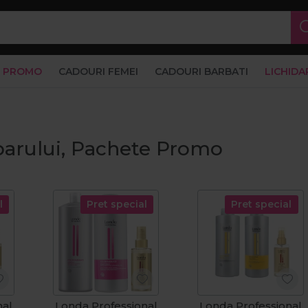
PROMO
CADOURI FEMEI
CADOURI BARBATI
LICHIDA
 parului, Pachete Promo
l
Pret special
Pret special
nal
Londa Professional
Londa Professional