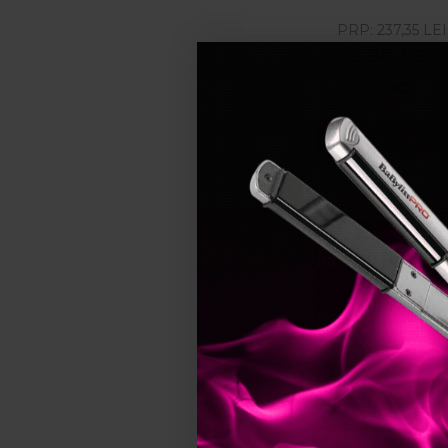
sampon 300ml
PRP:
237,35
LEI
masca 150ml & U
185,54
LEI
/
de par Oil
Reflections 30
buc
Adauga in cos
Pret specia
Stoc epuizat
Londa Professio
Pachet Visible
Repair pentru p
degradat: samp