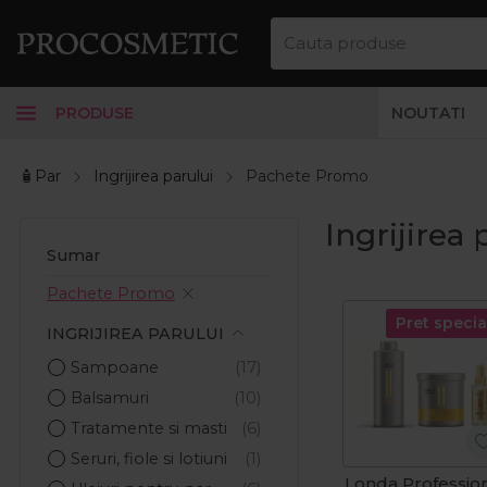
PRODUSE
NOUTATI
🧴Par
Ingrijirea parului
Pachete Promo
Ingrijirea
Sumar
Pachete Promo
Pret specia
INGRIJIREA PARULUI
Sampoane
Balsamuri
Tratamente si masti
Seruri, fiole si lotiuni
Londa Professio