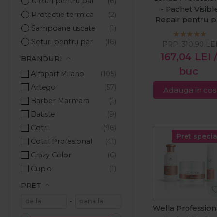
Uleiuri pentru par
- Pachet Visibl
Protectie termica
Repair pentru p
Sampoane uscate
degradat: samp
1000ml + masc
Seturi pentru par
PRP:
310,90
LE
750ml + ulei Vel
167,04
LEI
/
BRANDURI
Oil 100ml
buc
Alfaparf Milano
Artego
Adauga in cos
Barber Marmara
Batiste
Cotril
Pret specia
Cotril Profesional
Crazy Color
Cupio
Dr. Spiller
PRET
Fanola
-
Wella Profession
Indola