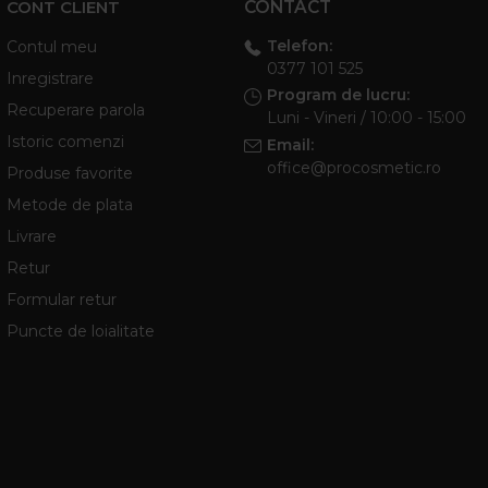
CONT CLIENT
CONTACT
Telefon:
Contul meu
0377 101 525
Inregistrare
Program de lucru:
Recuperare parola
Luni - Vineri / 10:00 - 15:00
Istoric comenzi
Email:
office@procosmetic.ro
Produse favorite
Metode de plata
Livrare
Retur
Formular retur
Puncte de loialitate