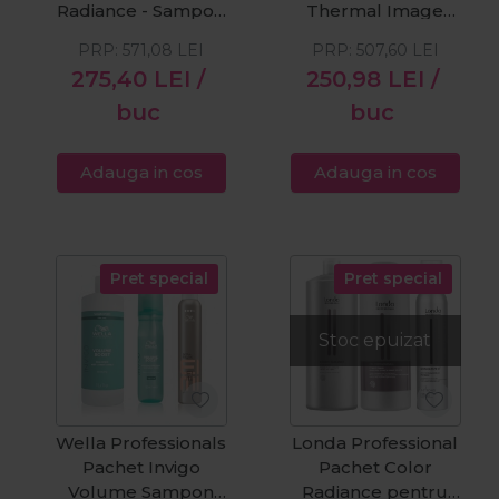
Radiance - Sampon
Thermal Image
pentru par vopsit
Spray pentru
PRP:
571,08
LEI
PRP:
507,60
LEI
1000ml
protectie termica
275,40
LEI
/
250,98
LEI
/
150ml
buc
buc
Adauga in cos
Adauga in cos
Pret special
Pret special
Stoc epuizat
Wella Professionals
Londa Professional
Pachet Invigo
Pachet Color
Volume Sampon
Radiance pentru