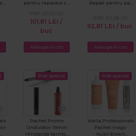
e
pentru reparare cu
Repair pentru par
n
ulei de argan
degradat: sampon
PRP:
221,02
LEI
m
sampon 250ml +
250ml + masca
PRP:
201,98
LEI
101,81
LEI
/
e
masca 200ml + ulei
200ml + ulei Velvet
92,81
LEI
/ buc
ns
30ml
Oil 30ml
buc
Adauga in cos
Adauga in cos
l
Pret special
Pret special
als
Pachet Promo
Wella Professionals
lor
Ondulator 19mm
Pachet Invigo
+Protectie termica
Nutri-Enrich