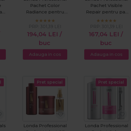
e
Pachet Color
Pachet Visible
ar
Radiance pentru
Repair pentru par
on
par vopsit sampon
degradat sampon:
a
1000ml + balsam
1000ml + balsam
I
PRP:
301,39
LEI
PRP:
301,39
LEI
vet
1000ml + ulei cu
1000ml + ulei
194,04
LEI
/
167,04
LEI
/
argan Velvet 100ml
Velvet Oil 100ml
buc
buc
Adauga in cos
Adauga in cos
l
Pret special
Pret special
als
Londa Professional
Londa Professional