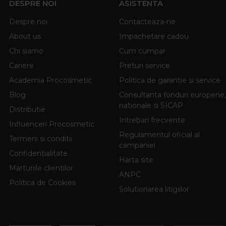
DESPRE NOI
ASISTENTA
Despre noi
Contacteaza-ne
About us
Impachetare cadou
Chi siamo
Cum cumpar
Cariere
Preturi service
Academia Procosmetic
Politica de garantie si service
Blog
Consultanta fonduri europene,
nationale si SICAP
Distributie
Intrebari frecvente
Influenceri Procosmetic
Regulamentul oficial al
Termeni si conditii
campaniei
Confidentialitate
Harta site
Marturiile clientilor
ANPC
Politica de Cookies
Solutionarea litigiilor