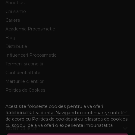
About us
Chi siamo
Cariere
Academia Procosmetic
Blog
Distributie
Influenceri Procosmetic
Termeni si conditii
Confidentialitate
Marturiile clientilor
Politica de Cookies
Acest site foloseste cookies pentru a va oferi
ASISTENTA
functionalitatea dorita. Navigand in continuare, sunteti
de acord cu
Politica de cookies
si cu plasarea de cookies,
cu scopul de a va oferi o experienta imbunatatita.
CONT CLIENT