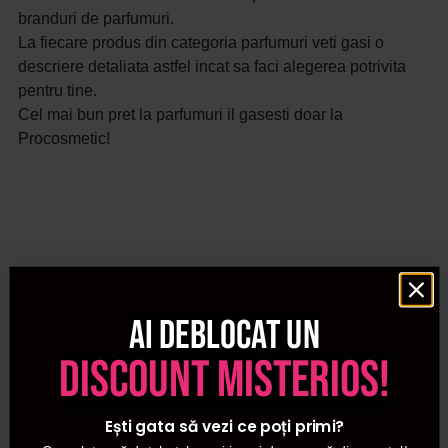
branduri de parfumuri.
La fiecare produs din categoria parfumuri veti gasi o
descriere detaliata astfel incat sa faci alegerea potrivita
pentru tine.
Cel mai bun pret la parfumuri il gasesti doar la
Procosmetic!
Ai deblocat un
discount misterios!
Ești gata să vezi ce poți primi?