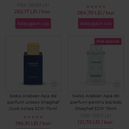
PRP:
355,89
LEI
282,17
LEI
/ buc
284,70
LEI
/ buc
Adauga in cos
Adauga in cos
Pret special
Swiss Arabian Apa de
Swiss Arabian Apa de
parfum unisex Shaghaf
parfum pentru barbati
Oud Azraq EDP 75ml
Shaghaf EDP 75ml
PRP:
128,11
LEI
121,70
LEI
/ buc
196,91
LEI
/ buc