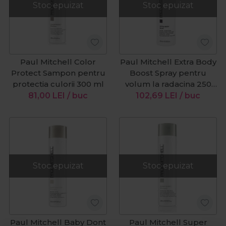
Stoc epuizat
Stoc epuizat
Paul Mitchell Color
Paul Mitchell Extra Body
Protect Sampon pentru
Boost Spray pentru
protectia culorii 300 ml
volum la radacina 250
ml
81,00
LEI
/ buc
102,69
LEI
/ buc
Stoc epuizat
Stoc epuizat
Paul Mitchell Baby Dont
Paul Mitchell Super