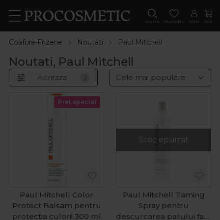
CAUTA
FAVORITE
CONT
COS
Coafura-Frizerie
Noutati
Paul Mitchell
Noutati, Paul Mitchell
Filtreaza
1
Pret special
Stoc epuizat
Paul Mitchell Color
Paul Mitchell Taming
Protect Balsam pentru
Spray pentru
protectia culorii 300 ml
descurcarea parului fara