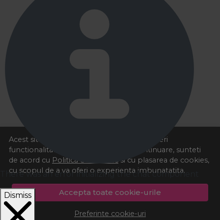
Acest site foloseste cookies pentru a va oferi
functionalitatea dorita. Navigand in continuare, sunteti
de acord cu
Politica de cookies
si cu plasarea de cookies,
cu scopul de a va oferi o experienta imbunatatita.
There was an error initializing the chat component
Accepta toate cookie-urile
Dismiss
Preferinte cookie-uri