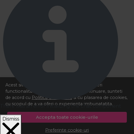
Acest site foloseste cookies pentru a va oferi
functionalitatea dorita. Navigand in continuare, sunteti
de acord cu
Politica de cookies
si cu plasarea de cookies,
cu scopul de a va oferi o experienta imbunatatita.
There was an error initializing the chat component
Accepta toate cookie-urile
Dismiss
Preferinte cookie-uri