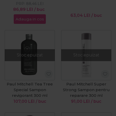
PRP:
88,46
LEI
clatire 250 ml
86,89
LEI
/ buc
63,04
LEI
/ buc
Adauga in cos
Stoc epuizat
Stoc epuizat
Paul Mitchell Tea Tree
Paul Mitchell Super
Special Sampon
Strong Sampon pentru
revigorant 300 ml
reparare 300 ml
107,00
LEI
/ buc
91,00
LEI
/ buc