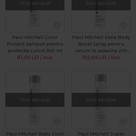
Stoc epuizat
Stoc epuizat
Paul Mitchell Color
Paul Mitchell Extra Body
Protect Sampon pentru
Boost Spray pentru
protectia culorii 300 ml
volum la radacina 250
ml
81,00
LEI
/ buc
102,69
LEI
/ buc
Stoc epuizat
Stoc epuizat
Paul Mitchell Baby Dont
Paul Mitchell Super