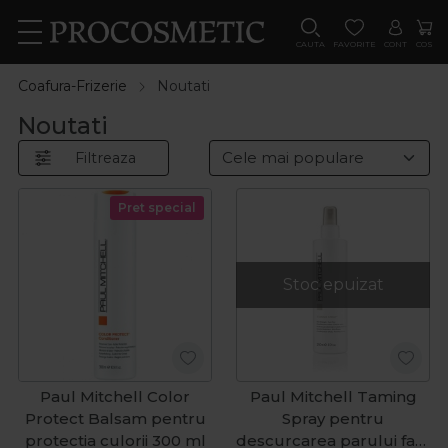
CAUTA
FAVORITE
CONT
COS
Coafura-Frizerie
Noutati
Noutati
Filtreaza
Pret special
Stoc epuizat
Paul Mitchell Color
Paul Mitchell Taming
Protect Balsam pentru
Spray pentru
protectia culorii 300 ml
descurcarea parului fara