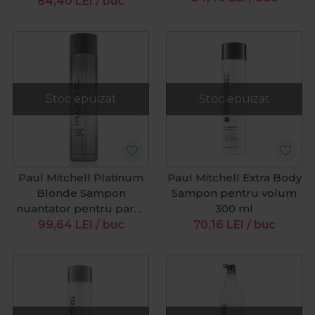
stralucire 250ml
84,40
LEI
/ buc
Stoc epuizat
Stoc epuizat
Paul Mitchell Platinum
Paul Mitchell Extra Body
Blonde Sampon
Sampon pentru volum
nuantator pentru parul
300 ml
blond platinat 300 ml
99,64
LEI
/ buc
70,16
LEI
/ buc