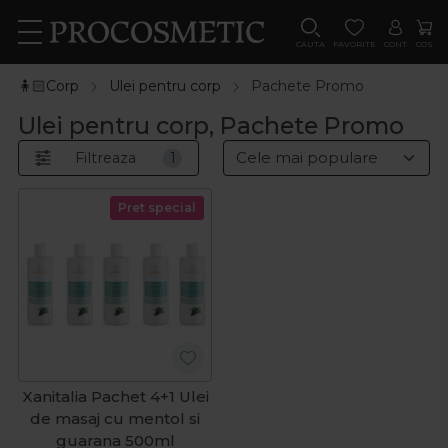
CAUTA
FAVORITE
CONT
COS
🧍🏻Corp
Ulei pentru corp
Pachete Promo
Ulei pentru corp, Pachete Promo
Filtreaza
1
Pret special
Xanitalia Pachet 4+1 Ulei
de masaj cu mentol si
guarana 500ml