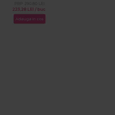
PRP:
290,80
LEI
223,28
LEI
/ buc
Adauga in cos