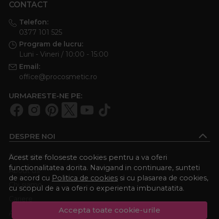
CONTACT
Telefon:
0377 101 525
Program de lucru:
Luni - Vineri / 10:00 - 15:00
Email:
office@procosmetic.ro
URMARESTE-NE PE:
DESPRE NOI
Despre noi
Acest site foloseste cookies pentru a va oferi
functionalitatea dorita. Navigand in continuare, sunteti
About us
de acord cu
Politica de cookies
si cu plasarea de cookies,
Chi siamo
cu scopul de a va oferi o experienta imbunatatita.
Cariere
Accepta toate cookie-urile
Academia Procosmetic