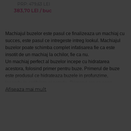
PRP:
479,63
LEI
383,70
LEI
/ buc
Machiajul buzelor este pasul ce finalizeaza un machiaj cu
succes, este pasul ce intregeste intreg lookul. Machiajul
buzelor poate schimba complet infatisarea fie ca este
insotit de un machiaj la ochilor, fie ca nu.
Un machiaj perfect al buzelor incepe cu hidratarea
acestora, folosind primer pentru buze. Primerul de buze
este produsul ce hidrateaza buzele in profunzime,
lasandu-le catifelate si netede. Primerul are ca scop
Afiseaza mai mult
principal pregatirea buzelor pentru aplicarea rujului si de a
ii oferi acestuia o rezistenta mai mare. Aplicarea creionului
de buze este foarte importanta pentru conturarea acestora,
dandu-le un format perfect. Cu ajutorul creionului de buze
poti corecta anumite imperfectiuni sau asimetrii ale
buzelor. Creionul de buze de asemenea te ajuta sa