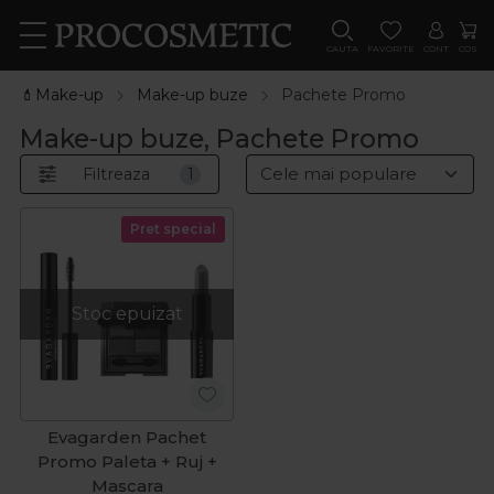
CAUTA
FAVORITE
CONT
COS
💄Make-up
Make-up buze
Pachete Promo
Make-up buze, Pachete Promo
Filtreaza
1
Pret special
Stoc epuizat
Evagarden Pachet
Promo Paleta + Ruj +
Mascara