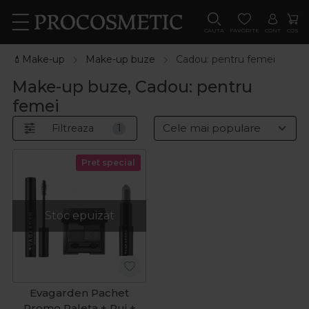
CAUTA
FAVORITE
CONT
COS
💄Make-up
Make-up buze
Cadou: pentru femei
Make-up buze, Cadou: pentru
femei
Filtreaza
1
Pret special
Stoc epuizat
Evagarden Pachet
Promo Paleta + Ruj +