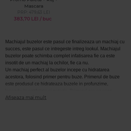
Mascara
PRP:
479,63
LEI
383,70
LEI
/ buc
Machiajul buzelor este pasul ce finalizeaza un machiaj cu
succes, este pasul ce intregeste intreg lookul. Machiajul
buzelor poate schimba complet infatisarea fie ca este
insotit de un machiaj la ochilor, fie ca nu.
Un machiaj perfect al buzelor incepe cu hidratarea
acestora, folosind primer pentru buze. Primerul de buze
este produsul ce hidrateaza buzele in profunzime,
lasandu-le catifelate si netede. Primerul are ca scop
Afiseaza mai mult
principal pregatirea buzelor pentru aplicarea rujului si de a
ii oferi acestuia o rezistenta mai mare. Aplicarea creionului
de buze este foarte importanta pentru conturarea acestora,
dandu-le un format perfect. Cu ajutorul creionului de buze
poti corecta anumite imperfectiuni sau asimetrii ale